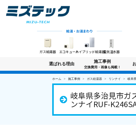
給湯・お湯まわり
ガス給湯器
エコキュート
ハイブリッド給湯器
電気温水器
施工事例
選ばれる理由
交換費用・画像も掲載！
ホーム
施工事例
ガス給湯器
リンナイ
岐阜県
岐阜県多治見市ガス
ンナイRUF-K246S