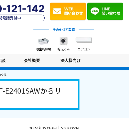
その他住宅設備
浴室乾燥機
乾太くん
エアコン
相談
会社概要
法人様向け
の交換
2401SAWからリ
2024年12月6日 | No.163314