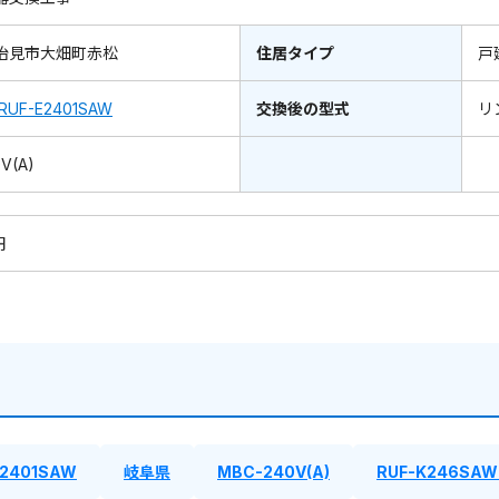
治見市大畑町赤松
住居タイプ
戸
RUF-E2401SAW
交換後の型式
リ
V(A)
円
E2401SAW
岐阜県
MBC-240V(A)
RUF-K246SAW