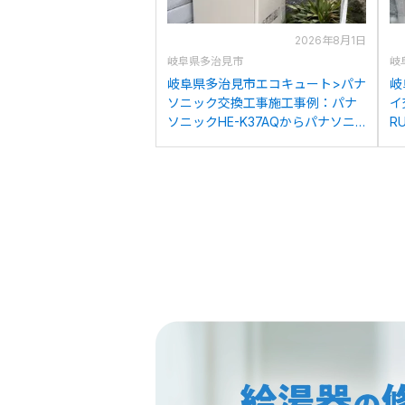
2026年8月1日
岐阜県多治見市
岐
岐阜県多治見市エコキュート>パナ
岐
ソニック交換工事施工事例：パナ
イ
ソニックHE-K37AQからパナソニ
R
ックHE-S37LQSへの交換
R