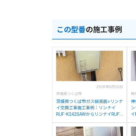
この型番
の施工事例
2026年5月20日
茨城県つくば市
神
茨城県つくば市ガス給湯器>リンナ
神
イ交換工事施工事例：リンナイ
ン
RUF-K242SAWからリンナイRUF-
イ
K246SAW(A)への交換
R