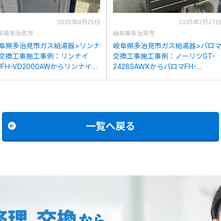
2025年9月25日
2025年2月27
阜県多治見市
岐阜県多治見市
阜県多治見市ガス給湯器>リンナ
岐阜県多治見市ガス給湯器>パロ
交換工事施工事例：リンナイ
交換工事施工事例：ノーリツGT-
UFH-VD2000AWからリンナイ
2428SAWXからパロマFH-
UF-K2406SAW(A)への交換
E2421SAWLへの交換
一覧へ戻る