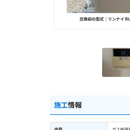
交換前の型式：リンナイ RUF
施工
情報
内容
ガス給湯