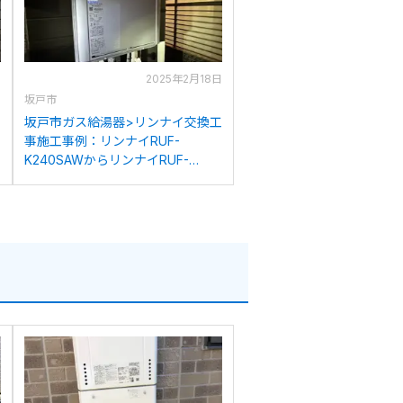
日
2025年2月18日
坂戸市
イ
坂戸市ガス給湯器>リンナイ交換工
事施工事例：リンナイRUF-
K240SAWからリンナイRUF-
K246SAW(A)への交換