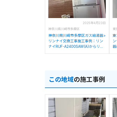
2025年4月23日
神奈川県川崎市多摩区
東
神奈川県川崎市多摩区ガス給湯器>
東
リンナイ交換工事施工事例：リン
ン
ナイRUF-A2400SAW(A)からリン
器
ナイRUF-K246SAW(A)への交換
R
この地域
の施工事例