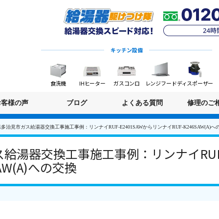
キッチン設備
食洗機
IHヒーター
ガスコンロ
レンジフード
ディスポーザー
お客様の声
ブログ
よくある質問
修理のご
多治見市ガス給湯器交換工事施工事例：リンナイRUF-E2401SAWからリンナイRUF-K246SAW(A)へ
給湯器交換工事施工事例：リンナイRUF-E
AW(A)への交換