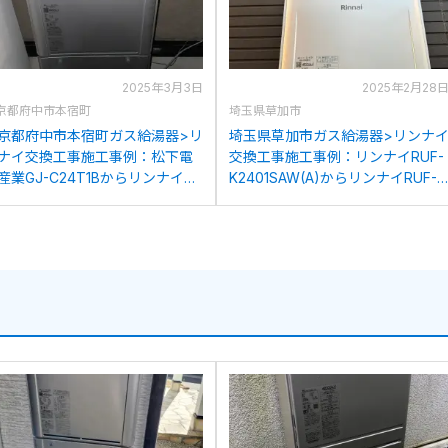
2025年3月3日
2025年2月28
京都府中市本宿町
埼玉県草加市
京都府中市本宿町ガス給湯器>リ
埼玉県草加市ガス給湯器>リンナ
ナイ交換工事施工事例：松下電
交換工事施工事例：リンナイRUF-
産業GJ-C24T1Bからリンナイ
K2401SAW(A)からリンナイRUF-
UF-K246SAW(A)への交換
K246SAW(A)への交換