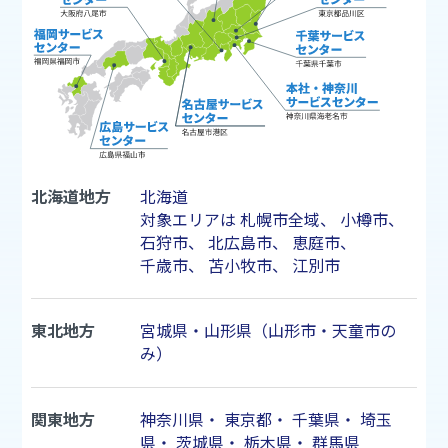
北海道地方
北海道
対象エリアは
札幌市
全域、
小樽市
、
石狩市
、
北広島市
、
恵庭市
、
千歳市
、
苫小牧市
、
江別市
東北地方
宮城県・山形県（山形市・天童市の
み）
関東地方
神奈川県
・
東京都
・
千葉県
・
埼玉
県
・
茨城県
・
栃木県
・
群馬県