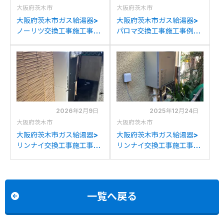
大阪府茨木市
大阪府茨木市
大阪府茨木市ガス給湯器>
大阪府茨木市ガス給湯器>
ノーリツ交換工事施工事
パロマ交換工事施工事例：
例：ノーリツGT-
パーパスGX-H2400AWか
2050SAWXからノーリツ
らパロマFH-E2022SAWL
GT-C2072SAW BLへの交
への交換
換
2026年2月9日
2025年12月24日
大阪府茨木市
大阪府茨木市
大阪府茨木市ガス給湯器>
大阪府茨木市ガス給湯器>
リンナイ交換工事施工事
リンナイ交換工事施工事
例：リンナイRUF-
例：ノーリツGTH-
E2400SAWからリンナイ
C2446SAWXDからリン
RUF-K24006SAW(A)へ
ナイRUF-K2406SAW(A)
の交換
への交換
一覧へ戻る