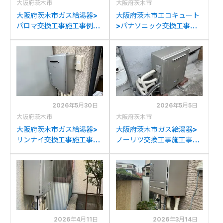
大阪府茨木市
大阪府茨木市
大阪府茨木市ガス給湯器>
大阪府茨木市エコキュート
パロマ交換工事施工事例：
>パナソニック交換工事施
リンナイRUF-V2005SAW
工事例：ダイキン
からパロマFH-2023SAW-
TU37GFCVからパナソニ
1への交換
ックHE-S46LQSへの交換
2026年5月30日
2026年5月5日
大阪府茨木市
大阪府茨木市
大阪府茨木市ガス給湯器>
大阪府茨木市ガス給湯器>
リンナイ交換工事施工事
ノーリツ交換工事施工事
例：パナソニックGJ-
例：パーパスGX-
C24T1からリンナイRUF-
S2400ZRからノーリツ
K2406SAW(A)への交換
GT-C2472AR BLへの交換
2026年4月11日
2026年3月14日