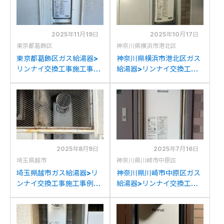
2025年11月19日
2025年10月17日
東京都葛飾区
神奈川県横浜市港北区
東京都葛飾区ガス給湯器>
神奈川県横浜市港北区ガス
リンナイ交換工事施工事
給湯器>リンナイ交換工事
例：ガスターOURB-
施工事例：ノーリツGT-
161DN-Tからリンナイ
1623SAW-Tからリンナイ
RUF-SA1615SAT-L(A)へ
RUF-SA1615SAT-L(A)へ
の交換
の交換
2025年8月9日
2025年7月16日
埼玉県越市
神奈川県川崎市中原区
埼玉県越市ガス給湯器>リ
神奈川県川崎市中原区ガス
ンナイ交換工事施工事例：
給湯器>リンナイ交換工事
リンナイRUF-
施工事例：ノーリツGT-
VS1605SATからリンナイ
1653SAWX-Tからリンナ
RUF-SA1615SAT-L(A)へ
イRUF-SA1615SAT-L(A)