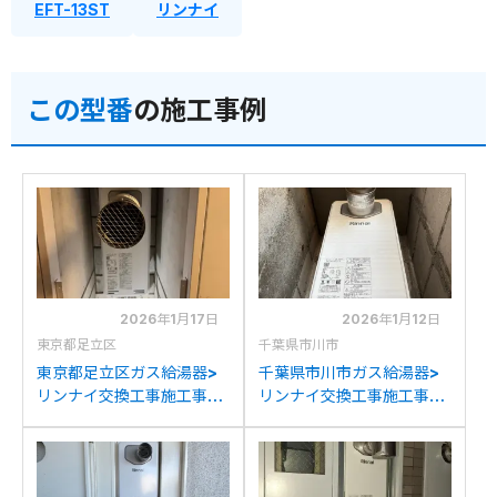
EFT-13ST
リンナイ
この型番
の施工事例
2026年1月17日
2026年1月12日
東京都足立区
千葉県市川市
東京都足立区ガス給湯器>
千葉県市川市ガス給湯器>
リンナイ交換工事施工事
リンナイ交換工事施工事
例：ガスターOURB-
例：ノーリツGT-
1651SAQ-CFからリンナイ
1823SAW-Tからリンナイ
RUF-SA1615SAT-L(A)へ
RUF-SA1615SAT-L(A)へ
の交換
の交換