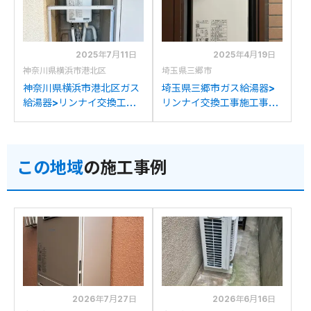
の交換
への交換
2025年7月11日
2025年4月19日
神奈川県横浜市港北区
埼玉県三郷市
神奈川県横浜市港北区ガス
埼玉県三郷市ガス給湯器>
給湯器>リンナイ交換工事
リンナイ交換工事施工事
施工事例：リンナイRUF-
例：リンナイRUF-
VS1615SATからリンナイ
S1606ATからリンナイ
RUF-SA1615SAT-L(A)へ
RUF-SA1615SAT-L(A)へ
この地域
の施工事例
の交換
の交換
2026年7月27日
2026年6月16日