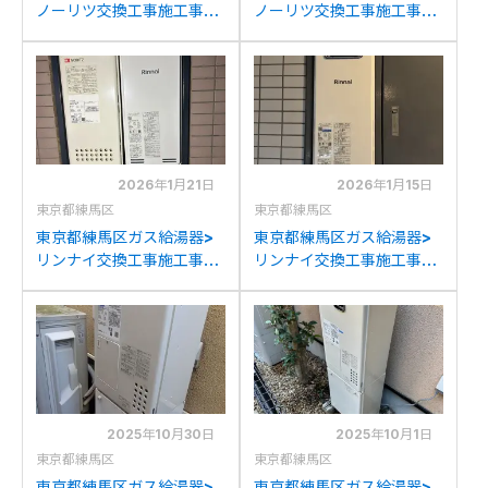
ノーリツ交換工事施工事
ノーリツ交換工事施工事
例：リンナイRUF-
例：東京ガスKG-
V2005SATからノーリツ
510RFWCからノーリツ
GT-2070SAW-T BLへの
GQ-1639WS-1への交換
交換
2026年1月21日
2026年1月15日
東京都練馬区
東京都練馬区
東京都練馬区ガス給湯器>
東京都練馬区ガス給湯器>
リンナイ交換工事施工事
リンナイ交換工事施工事
例：ノーリツGT-
例：ノーリツGT-
1633(S)AWXからリンナイ
2053SAWXからリンナイ
RUF-SA2005SAW(A)へ
RUF-SA2005SAW(A)へ
の交換
の交換
2025年10月30日
2025年10月1日
東京都練馬区
東京都練馬区
東京都練馬区ガス給湯器>
東京都練馬区ガス給湯器>