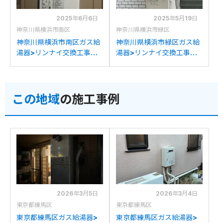
2025年6月6日
2025年5月19日
神奈川県横浜市南区
神奈川県横浜市緑区
神奈川県横浜市南区ガス給
神奈川県横浜市緑区ガス給
湯器>リンナイ交換工事施
湯器>リンナイ交換工事施
工事例：リンナイRUF-
工事例：リンナイRUF-
S2003SAWNからリンナ
VS2000SAW-1からリン
イRUF-SA2005SAW(A)
ナイRUF-
この地域
の施工事例
への交換
SA2005SAW(A)への交換
2026年3月5日
2026年3月4日
東京都練馬区
東京都練馬区
東京都練馬区ガス給湯器>
東京都練馬区ガス給湯器>