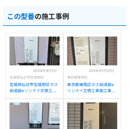
この型番
の施工事例
2026年4月1日
2026年1月21日
宮城県仙台市宮城野区
東京都練馬区
宮城県仙台市宮城野区ガス
東京都練馬区ガス給湯器>
給湯器>リンナイ交換工事
リンナイ交換工事施工事
施工事例：リンナイRUF-
例：ノーリツGT-
VS2000SAW-1からリン
1633(S)AWXからリンナイ
ナイRUF-
RUF-SA2005SAW(A)へ
SA2005SAW(A)への交換
の交換