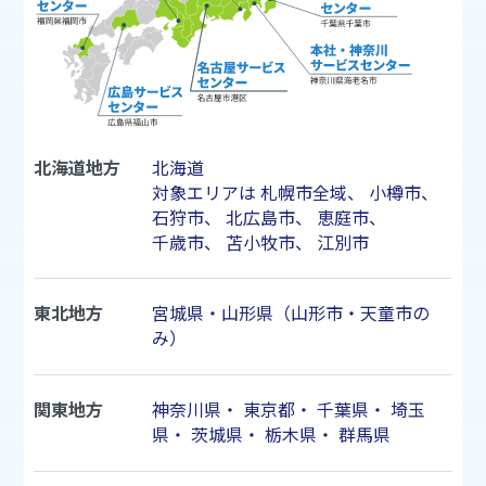
北海道地方
北海道
対象エリアは
札幌市
全域、
小樽市
、
石狩市
、
北広島市
、
恵庭市
、
千歳市
、
苫小牧市
、
江別市
東北地方
宮城県・山形県（山形市・天童市の
み）
関東地方
神奈川県
・
東京都
・
千葉県
・
埼玉
県
・
茨城県
・
栃木県
・
群馬県