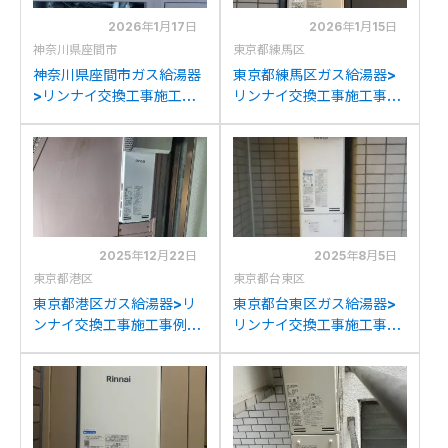
2026年1月17日
2026年1月15日
神奈川県座間市
東京都練馬区
神奈川県座間市ガス給湯器
東京都練馬区ガス給湯器>
>リンナイ交換工事施工事
リンナイ交換工事施工事
例：ノーリツGT-
例：ノーリツGT-
2053(S)AWXからリンナ
2053SAWXからリンナイ
イRUF-SA2005SAW(A)
RUF-SA2005SAW(A)へ
への交換
の交換
2025年12月22日
2025年8月5日
東京都港区
東京都台東区
東京都港区ガス給湯器>リ
東京都台東区ガス給湯器>
ンナイ交換工事施工事例：
リンナイ交換工事施工事
ノーリツGT-
例：TOTORGE20LS50-S
2053(S)AWXからリンナ
からリンナイRUF-
イRUF-SA2005SAW(A)
SA2005SAW(A)への交換
への交換