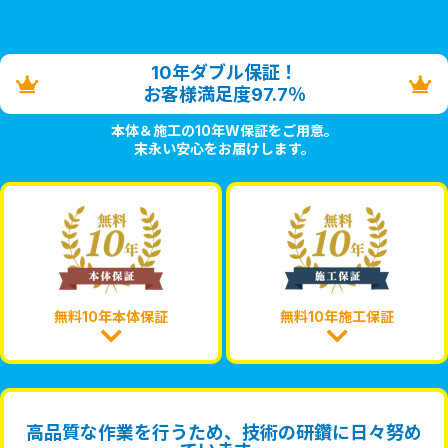
10年ダブル保証！
お客様満足度97.7％
本体＆施工の10年W保証をご用意。
末永い安心をお届けします。
無料10年本体保証
無料10年施工保証
高品質な作業を行うため、技術の研鑽に日々努め