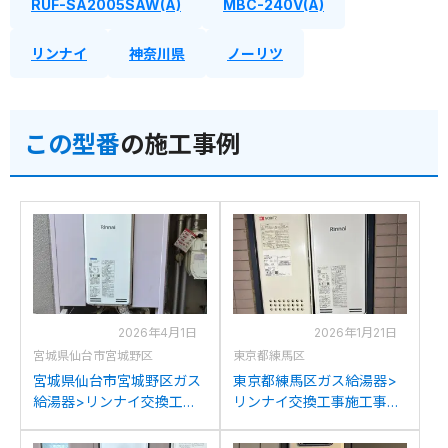
RUF-SA2005SAW(A)
MBC-240V(A)
リンナイ
神奈川県
ノーリツ
この型番
の施工事例
2026年4月1日
2026年1月21日
宮城県仙台市宮城野区
東京都練馬区
宮城県仙台市宮城野区ガス
東京都練馬区ガス給湯器>
給湯器>リンナイ交換工事
リンナイ交換工事施工事
施工事例：リンナイRUF-
例：ノーリツGT-
VS2000SAW-1からリンナ
1633(S)AWXからリンナイ