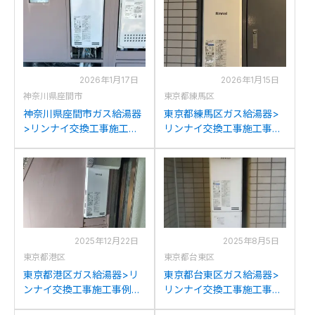
イRUF-SA2005SAW(A)へ
RUF-SA2005SAW(A)への
の交換
交換
2026年1月17日
2026年1月15日
神奈川県座間市
東京都練馬区
神奈川県座間市ガス給湯器
東京都練馬区ガス給湯器>
>リンナイ交換工事施工事
リンナイ交換工事施工事
例：ノーリツGT-
例：ノーリツGT-
2053(S)AWXからリンナイ
2053SAWXからリンナイ
RUF-SA2005SAW(A)への
RUF-SA2005SAW(A)への
交換
交換
2025年12月22日
2025年8月5日
東京都港区
東京都台東区
東京都港区ガス給湯器>リ
東京都台東区ガス給湯器>
ンナイ交換工事施工事例：
リンナイ交換工事施工事
ノーリツGT-2053(S)AWX
例：TOTORGE20LS50-S