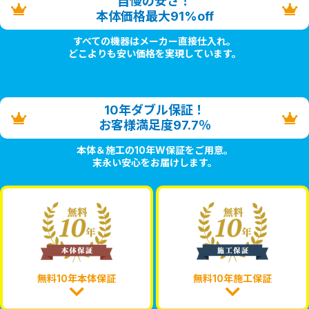
自慢の安さ！
本体価格最大91%off
すべての機器はメーカー直接仕入れ。
どこよりも安い価格を実現しています。
10年ダブル保証！
お客様満足度97.7％
本体＆施工の10年W保証をご用意。
末永い安心をお届けします。
無料10年本体保証
無料10年施工保証