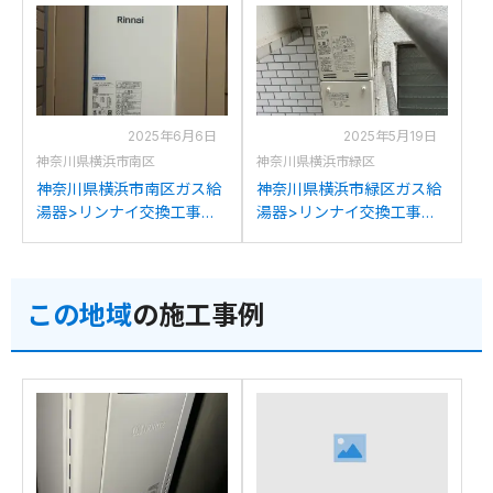
からリンナイRUF-
からリンナイRUF-
SA2005SAW(A)への交換
SA2005SAW(A)への交換
2025年6月6日
2025年5月19日
神奈川県横浜市南区
神奈川県横浜市緑区
神奈川県横浜市南区ガス給
神奈川県横浜市緑区ガス給
湯器>リンナイ交換工事施
湯器>リンナイ交換工事施
工事例：リンナイRUF-
工事例：リンナイRUF-
S2003SAWNからリンナイ
VS2000SAW-1からリンナ
RUF-SA2005SAW(A)への
イRUF-SA2005SAW(A)へ
この地域
の施工事例
交換
の交換