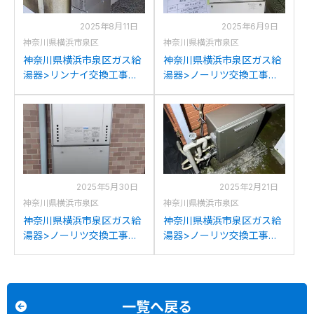
2025年8月11日
2025年6月9日
神奈川県横浜市泉区
神奈川県横浜市泉区
神奈川県横浜市泉区ガス給
神奈川県横浜市泉区ガス給
湯器>リンナイ交換工事施
湯器>ノーリツ交換工事施
工事例：東京ガス
工事例：リンナイRUFH-
IT4203LRSSW3QUからリ
K2402AW2-6(A)+エアコン
ンナイRUFH-
みたいなバス乾からノーリ
SE2408SAW2-3への交換
ツGTH-C2461AW3H-1 BL
への交換
2025年5月30日
2025年2月21日
神奈川県横浜市泉区
神奈川県横浜市泉区
神奈川県横浜市泉区ガス給
神奈川県横浜市泉区ガス給
湯器>ノーリツ交換工事施
湯器>ノーリツ交換工事施
工事例：ノーリツGT-
工事例：ノーリツGRQ-
C2452AWX 13Aからノーリ
2050SXからノーリツGT-
ツGT-C2472AW BLへの交
C2072SAR BLへの交換
換
一覧へ戻る