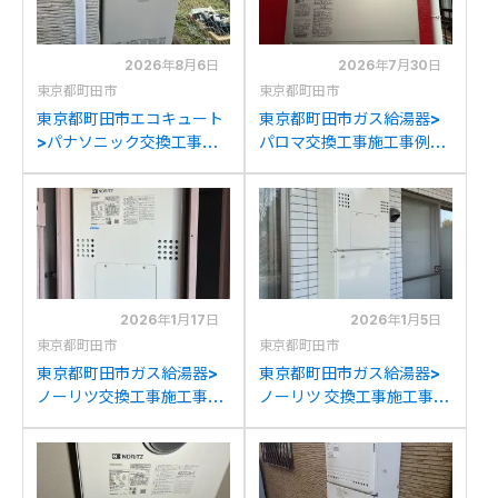
2026年8月6日
2026年7月30日
東京都町田市
東京都町田市
東京都町田市エコキュート
東京都町田市ガス給湯器>
>パナソニック交換工事施
パロマ交換工事施工事例：
工事例：パナソニックHE-
パーパスGX-H2000AW-1
D37AYCからパナソニック
からパロマFH-
HE-D37FQSへの交換
E2022SAWLへの交換
2026年1月17日
2026年1月5日
東京都町田市
東京都町田市
東京都町田市ガス給湯器>
東京都町田市ガス給湯器>
ノーリツ交換工事施工事
ノーリツ 交換工事施工事
例：ノーリツGTH-
例：ノーリツGTH-
2401AWXH-Tからノーリ
2434(S)AWXからノーリ
ツGTH-2454AW3H-T BL
ツGTH-2454SAW3H BL
への交換
への交換