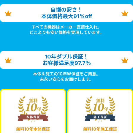
自慢の安さ！
本体価格最大91%off
すべての機器はメーカー直接仕入れ。
どこよりも安い価格を実現しています。
10年ダブル保証！
お客様満足度97.7％
本体＆施工の10年W保証をご用意。
末永い安心をお届けします。
無料10年本体保証
無料10年施工保証