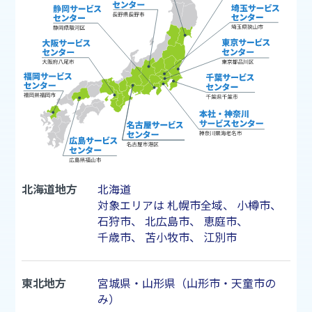
北海道地方
北海道
対象エリアは
札幌市
全域、
小樽市
、
石狩市
、
北広島市
、
恵庭市
、
千歳市
、
苫小牧市
、
江別市
東北地方
宮城県・山形県（山形市・天童市の
み）