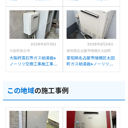
工事例：パーパスSP166-
施工事例：リンナイRUF-
SZRからノーリツGT-
A2003SAW(A)からノー
2070SAW BLへの交換
リツGT-2070SAW BLへ
の交換
2026年4月13日
2026年3月24日
大阪府高石市
愛知県名古屋市瑞穂区太田町
大阪府高石市ガス給湯器>
愛知県名古屋市瑞穂区太田
ノーリツ交換工事施工事
町ガス給湯器>ノーリツ交
例：ノーリツGTH-
換工事施工事例：ノーリツ
2417AWXDからノーリツ
GT-2027SAWXからノー
GT-2070SAW BLへの交
リツGT-2070SAW BLへ
この地域
の施工事例
換
の交換