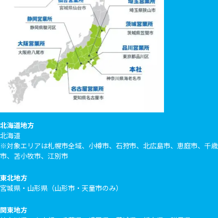
北海道地方
北海道
※対象エリアは札幌市全域、小樽市、石狩市、北広島市、恵庭市、千歳
市、苫小牧市、江別市
東北地方
宮城県・山形県（山形市・天童市のみ）
関東地方