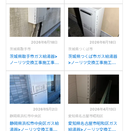
例：リンナイ
例：ノーリツGT-
RUF2005AWからノーリ
2050AWXからノーリツ
ツGT-2070SAW BLへの
GT-2070SAW BLへの交
交換
換
2026年6月18日
2026年6月18日
茨城県取手市
茨城県つくば市
茨城県取手市ガス給湯器>
茨城県つくば市ガス給湯器
ノーリツ交換工事施工事
>ノーリツ交換工事施工事
例：ノーリツGT-
例：リンナイRUFH-
2050SAWXからノーリツ
VD2401SAW2-3からノー
GT-2070SAW BLへの交
リツGT-2070SAW BLへ
換
の交換
2026年5月2日
2026年4月13日
静岡県浜松市中央区
愛知県名古屋市昭和区
静岡県浜松市中央区ガス給
愛知県名古屋市昭和区ガス
湯器>ノーリツ交換工事施
給湯器>ノーリツ交換工事