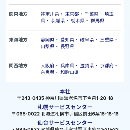
関東地方
神奈川県
・
東京都
・
千葉県
・
埼玉
県
・
茨城県
・
栃木県
・
群馬県
東海地方
静岡県
・
愛知県
・
岐阜県
・
三重県
・
山梨県
・
長野県
関西地方
大阪府
・
兵庫県
・
滋賀県
・
京都府
・
奈良県
・
和歌山県
本社
〒243-0435 神奈川県海老名市下今泉1-20-18
札幌サービスセンター
〒065-0022 北海道札幌市手稲区前田6条16-18-16
仙台サービスセンター
〒983-0833 宮城県仙台市宮城野区東仙台1-20-22