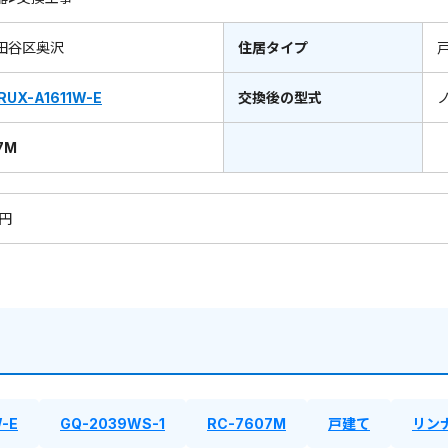
田谷区奥沢
住居タイプ
RUX-A1611W-E
交換後の型式
7M
0円
W-E
GQ-2039WS-1
RC-7607M
戸建て
リン