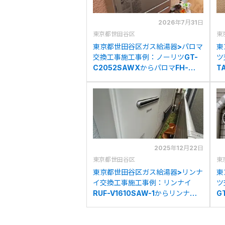
2026年7月31日
東京都世田谷区
東
東京都世田谷区ガス給湯器>パロマ
東
交換工事施工事例：ノーリツGT-
ツ
C2052SAWXからパロマFH-
T
E2022SAWLへの交換
C
2025年12月22日
東京都世田谷区
東
東京都世田谷区ガス給湯器>リンナ
東
イ交換工事施工事例：リンナイ
ツ
RUF-V1610SAW-1からリンナイ
G
RUF-A1615SAW(C)への交換
リ
へ