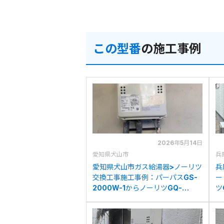
この型番
の施工事例
2026年5月14日
愛知県犬山市
兵
愛知県犬山市ガス給湯器>ノーリツ
兵
交換工事施工事例：パーパスGS-
ー
2000W-1からノーリツGQ-
ツ
2039WS-1への交換
2