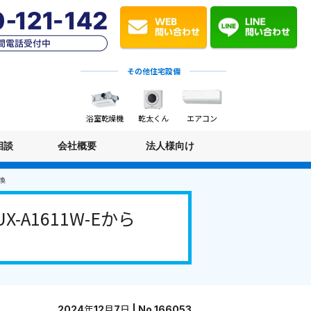
その他住宅設備
浴室乾燥機
乾太くん
エアコン
相談
会社概要
法人様向け
換
A1611W-Eから
2024年12月7日 | No.166053