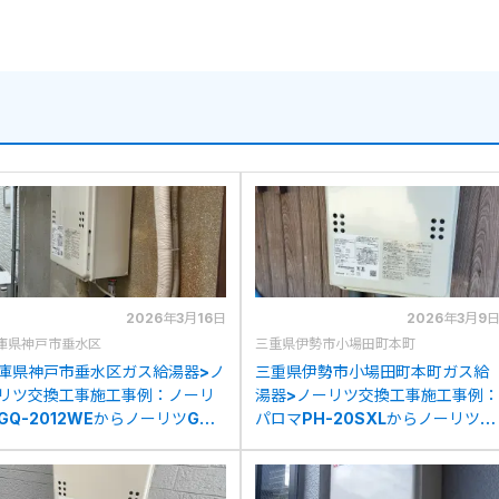
2026年3月16日
2026年3月9
庫県神戸市垂水区
三重県伊勢市小場田町本町
庫県神戸市垂水区ガス給湯器>ノ
三重県伊勢市小場田町本町ガス給
リツ交換工事施工事例：ノーリ
湯器>ノーリツ交換工事施工事例：
GQ-2012WEからノーリツGQ-
パロマPH-20SXLからノーリツ
039WS-1への交換
GQ-2039WS-1への交換