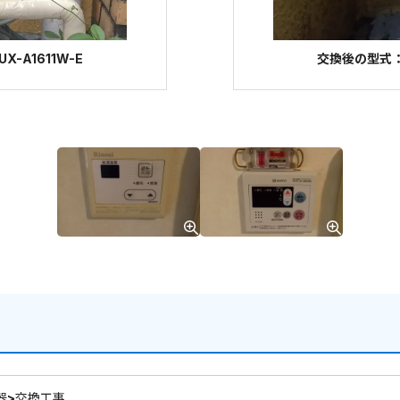
-A1611W-E
交換後の型式：ノ
器>交換工事