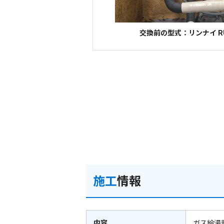
交換前の型式：リンナイ RUX
施工
情報
内容
ガス給湯