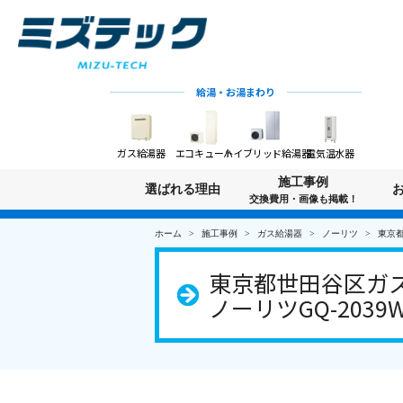
給湯・お湯まわり
ガス給湯器
エコキュート
ハイブリッド給湯器
電気温水器
施工事例
選ばれる理由
交換費用・画像も掲載！
ホーム
施工事例
ガス給湯器
ノーリツ
東京都
東京都世田谷区ガス給
ノーリツGQ-2039