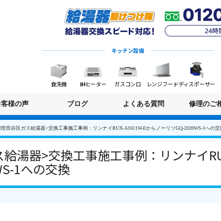
キッチン設備
食洗機
IHヒーター
ガスコンロ
レンジフード
ディスポーザー
お客様の声
ブログ
よくある質問
修理のご
世田谷区ガス給湯器>交換工事施工事例：リンナイRUX-A1611W-EからノーリツGQ-2039WS-1への交
湯器>交換工事施工事例：リンナイRUX-
WS-1への交換