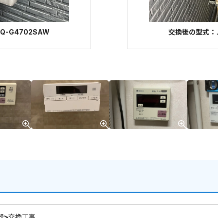
-G4702SAW
交換後の型式：ノ
器>交換工事