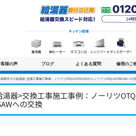
キッチン設備
食洗機
IHヒーター
ガスコンロ
レンジフード
ディスポーザー
お客様の声
ブログ
よくある質問
修理のご
彦根市ガス給湯器>交換工事施工事例：ノーリツOTQ-G4702SAWからノーリツOTQ-G4706SAWへの
湯器>交換工事施工事例：ノーリツOTQ-G
6SAWへの交換