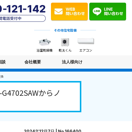
その他住宅設備
浴室乾燥機
乾太くん
エアコン
相談
会社概要
法人様向け
交換
4702SAWからノ
2024年12月7日 | No.166400