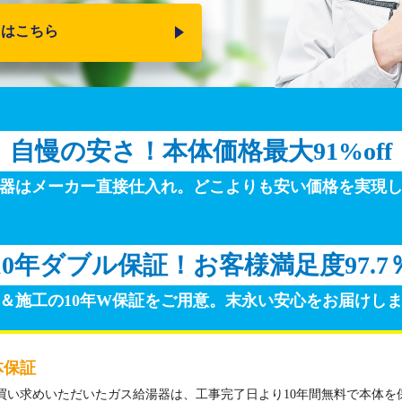
りはこちら
自慢の安さ！
本体価格最大91%off
器はメーカー直接仕入れ。
どこよりも安い価格を実現
10年ダブル保証！
お客様満足度97.7
＆施工の10年W保証をご用意。
末永い安心をお届けし
体保証
買い求めいただいたガス給湯器は、工事完了日より10年間無料で本体を