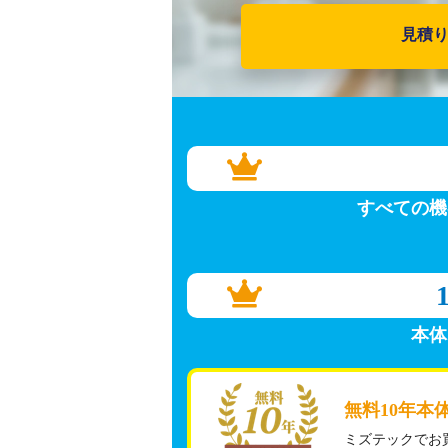
見積
すべての機
本体
無料10年本
ミズテックでお