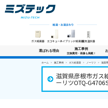
給湯・お湯まわり
ガス給湯器
エコキュート
ハイブリッド給湯器
電気温水器
施工事例
選ばれる理由
交換費用・画像も掲載！
ホーム
施工事例
ガス給湯器
ノーリツ
滋賀県
滋賀県彦根市ガス給
ーリツOTQ-G470