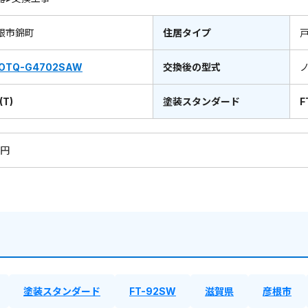
根市錦町
住居タイプ
OTQ-G4702SAW
交換後の型式
(T)
塗装スタンダード
F
0円
塗装スタンダード
FT-92SW
滋賀県
彦根市