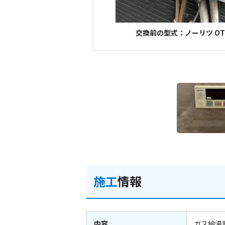
交換前の型式：ノーリツ OTQ
施工
情報
内容
ガス給湯