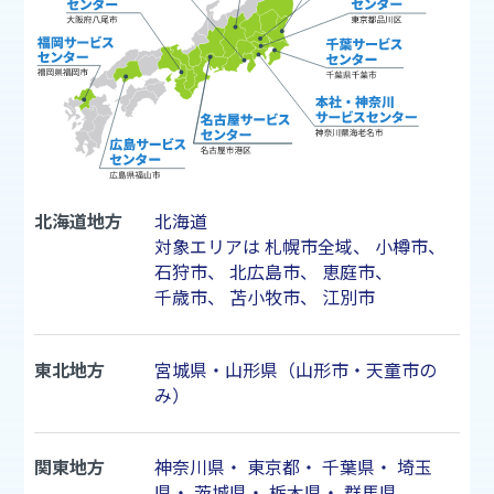
北海道地方
北海道
対象エリアは
札幌市
全域、
小樽市
、
石狩市
、
北広島市
、
恵庭市
、
千歳市
、
苫小牧市
、
江別市
東北地方
宮城県・山形県（山形市・天童市の
み）
関東地方
神奈川県
・
東京都
・
千葉県
・
埼玉
県
・
茨城県
・
栃木県
・
群馬県