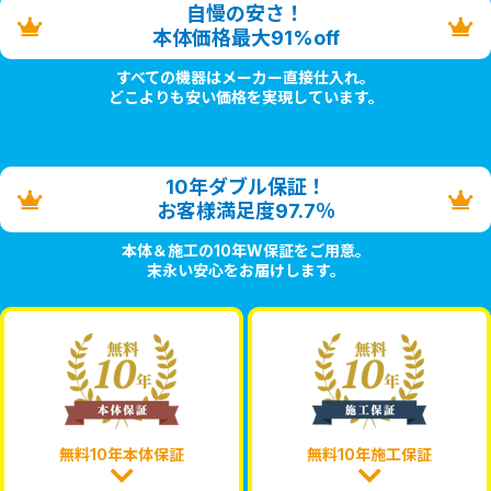
自慢の安さ！
本体価格最大91%off
すべての機器はメーカー直接仕入れ。
どこよりも安い価格を実現しています。
10年ダブル保証！
お客様満足度97.7％
本体＆施工の10年W保証をご用意。
末永い安心をお届けします。
無料10年本体保証
無料10年施工保証