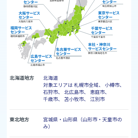
北海道地方
北海道
対象エリアは
札幌市
全域、
小樽市
、
石狩市
、
北広島市
、
恵庭市
、
千歳市
、
苫小牧市
、
江別市
東北地方
宮城県・山形県（山形市・天童市の
み）