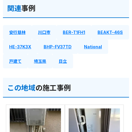
関連
事例
安行慈林
川口市
BER-T1FH1
BEAKT-46S
HE-37K3X
BHP-FV37TD
National
戸建て
埼玉県
日立
この地域
の施工事例