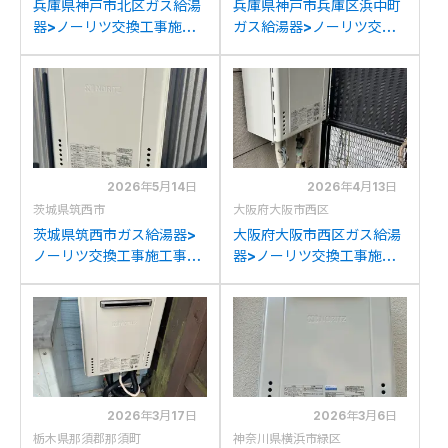
兵庫県神戸市北区ガス給湯
兵庫県神戸市兵庫区浜中町
器>ノーリツ交換工事施工
ガス給湯器>ノーリツ交換
事例：ノーリツ136-
工事施工事例：ノーリツ
C040&GT-2450SWXか
GT-2450SAWXからノー
らノーリツGT-2470SAW
リツGT-2470SAW BLへ
BLへの交換
の交換
2026年5月14日
2026年4月13日
茨城県筑西市
大阪府大阪市西区
茨城県筑西市ガス給湯器>
大阪府大阪市西区ガス給湯
ノーリツ交換工事施工事
器>ノーリツ交換工事施工
例：ノーリツGT-
事例：ノーリツGT-
2428SAWXからノーリツ
2422SAWXからノーリツ
GT-2470SAW BLへの交
GT-2470SAW BLへの交
換
換
2026年3月17日
2026年3月6日
栃木県那須郡那須町
神奈川県横浜市緑区