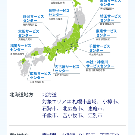
北海道地方
北海道
対象エリアは
札幌市
全域、
小樽市
、
石狩市
、
北広島市
、
恵庭市
、
千歳市
、
苫小牧市
、
江別市