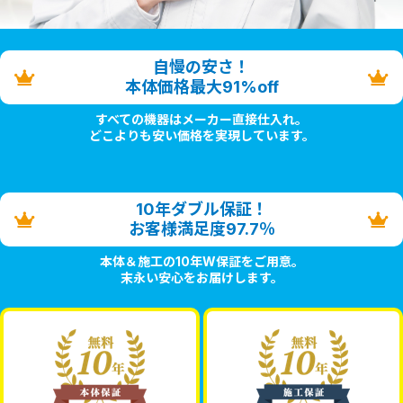
自慢の安さ！
本体価格最大91%off
すべての機器はメーカー直接仕入れ。
どこよりも安い価格を実現しています。
10年ダブル保証！
お客様満足度97.7％
本体＆施工の10年W保証をご用意。
末永い安心をお届けします。