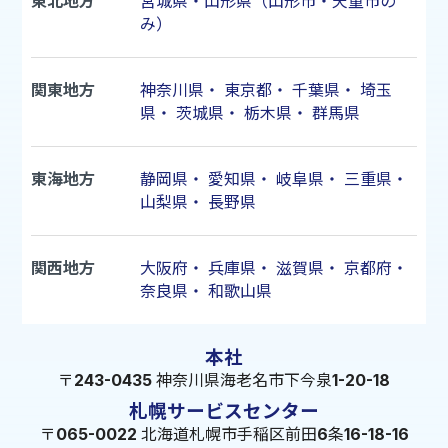
東北地方
宮城県・山形県（山形市・天童市の
み）
関東地方
神奈川県
・
東京都
・
千葉県
・
埼玉
県
・
茨城県
・
栃木県
・
群馬県
東海地方
静岡県
・
愛知県
・
岐阜県
・
三重県
・
山梨県
・
長野県
関西地方
大阪府
・
兵庫県
・
滋賀県
・
京都府
・
奈良県
・
和歌山県
本社
〒243-0435 神奈川県海老名市下今泉1-20-18
札幌サービスセンター
〒065-0022 北海道札幌市手稲区前田6条16-18-16