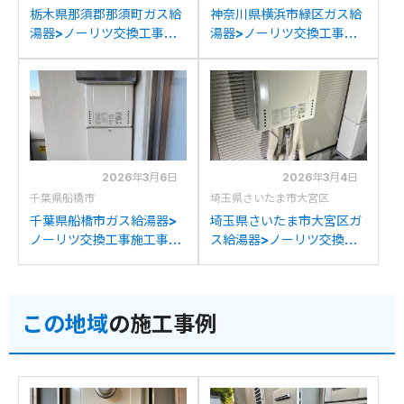
栃木県那須郡那須町ガス給
神奈川県横浜市緑区ガス給
湯器>ノーリツ交換工事施
湯器>ノーリツ交換工事施
工事例：長府製作所GFK-
工事例：ノーリツGT-
2450WKXからノーリツ
2450SAWXからノーリツ
GT-2470SAW BLへの交
GT-2470SAW BLへの交
換
換
2026年3月6日
2026年3月4日
千葉県船橋市
埼玉県さいたま市大宮区
千葉県船橋市ガス給湯器>
埼玉県さいたま市大宮区ガ
ノーリツ交換工事施工事
ス給湯器>ノーリツ交換工
例：ノーリツGT-
事施工事例：ノーリツGT-
2427SAWXからノーリツ
2428SAWXからノーリツ
GT-2470SAW BLへの交
GT-2470SAW BLへの交
この地域
の施工事例
換
換