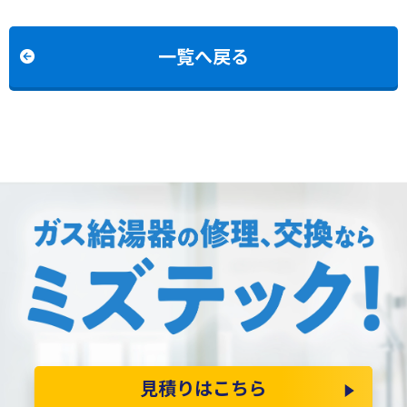
2427SAWX-T-1からノー
らノーリツGQ-2039WS-
リツGT-2470SAW-T BL
1への交換
への交換
一覧へ戻る
見積りはこちら