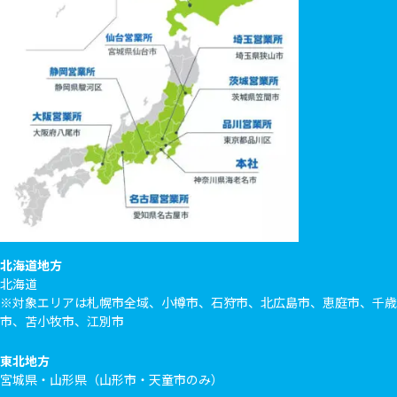
北海道地方
北海道
※対象エリアは札幌市全域、小樽市、石狩市、北広島市、恵庭市、千歳
市、苫小牧市、江別市
東北地方
宮城県・山形県（山形市・天童市のみ）