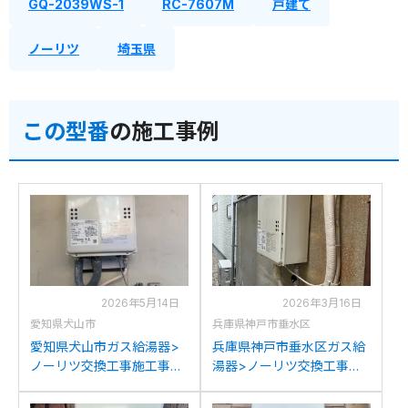
GQ-2039WS-1
RC-7607M
戸建て
ノーリツ
埼玉県
この型番
の施工事例
2026年5月14日
2026年3月16日
愛知県犬山市
兵庫県神戸市垂水区
愛知県犬山市ガス給湯器>
兵庫県神戸市垂水区ガス給
ノーリツ交換工事施工事
湯器>ノーリツ交換工事施
例：パーパスGS-2000W-1
工事例：ノーリツGQ-
からノーリツGQ-2039WS-
2012WEからノーリツGQ-