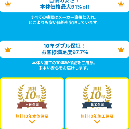
自慢の安さ！
本体価格最大91%off
すべての機器はメーカー直接仕入れ。
どこよりも安い価格を実現しています。
10年ダブル保証！
お客様満足度97.7％
本体＆施工の10年W保証をご用意。
末永い安心をお届けします。
無料10年本体保証
無料10年施工保証