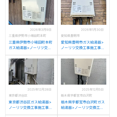
1への交換
2039WS-1への交換
2026年3月9日
2026年1月30日
三重県伊勢市小場田町本町
愛知県豊明市
三重県伊勢市小場田町本町
愛知県豊明市ガス給湯器>
ガス給湯器>ノーリツ交換
ノーリツ交換工事施工事
工事施工事例：パロマPH-
例：ノーリツGQ-Wからノ
20SXLからノーリツGQ-
ーリツGQ-2039WS-1への
2039WS-1への交換
交換
2025年12月28日
2025年12月5日
東京都渋谷区
栃木県宇都宮市白沢町
東京都渋谷区ガス給湯器>
栃木県宇都宮市白沢町ガス
ノーリツ交換工事施工事
給湯器>ノーリツ交換工事
例：ノーリツGQ-2016WX
施工事例：パーパスGS-