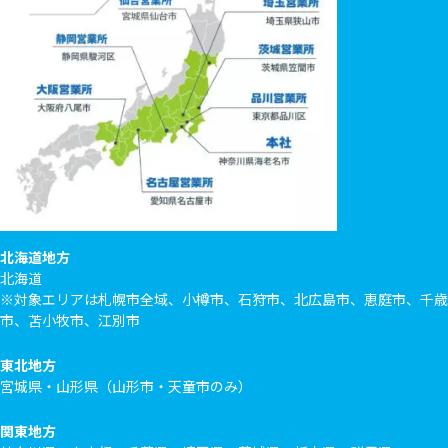
北海道地方
北海道
※対象エリアは札幌市全域、小樽市、石狩市、北広島市、恵庭市、千歳
市、苫小牧市、江別市
東北地方
宮城県・山形県（山形市・天童市のみ）
関東地方