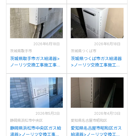
例：リンナイRUF2005AW
例：ノーリツGT-
からノーリツGT-
2050AWXからノーリツ
2070SAW BLへの交換
GT-2070SAW BLへの交換
2026年6月18日
2026年6月18日
茨城県取手市
茨城県つくば市
茨城県取手市ガス給湯器>
茨城県つくば市ガス給湯器
ノーリツ交換工事施工事
>ノーリツ交換工事施工事
例：ノーリツGT-
例：リンナイRUFH-
2050SAWXからノーリツ
VD2401SAW2-3からノーリ
GT-2070SAW BLへの交換
ツGT-2070SAW BLへの交
換
2026年5月2日
2026年4月13日
静岡県浜松市中央区
愛知県名古屋市昭和区
静岡県浜松市中央区ガス給
愛知県名古屋市昭和区ガス
湯器>ノーリツ交換工事施
給湯器>ノーリツ交換工事