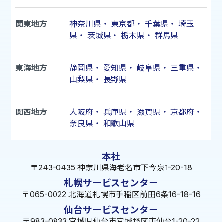
関東地方
神奈川県
・
東京都
・
千葉県
・
埼玉
県
・
茨城県
・
栃木県
・
群馬県
東海地方
静岡県
・
愛知県
・
岐阜県
・
三重県
・
山梨県
・
長野県
関西地方
大阪府
・
兵庫県
・
滋賀県
・
京都府
・
奈良県
・
和歌山県
本社
〒243-0435 神奈川県海老名市下今泉1-20-18
札幌サービスセンター
〒065-0022 北海道札幌市手稲区前田6条16-18-16
仙台サービスセンター
〒983-0833 宮城県仙台市宮城野区東仙台1-20-22