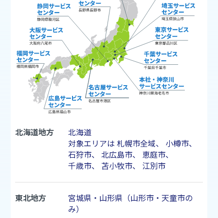
北海道地方
北海道
対象エリアは
札幌市
全域、
小樽市
、
石狩市
、
北広島市
、
恵庭市
、
千歳市
、
苫小牧市
、
江別市
東北地方
宮城県・山形県（山形市・天童市の
み）