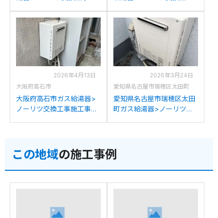
工事例：パーパスSP166-
施工事例：リンナイRUF-
SZRからノーリツGT-
A2003SAW(A)からノーリ
2070SAW BLへの交換
ツGT-2070SAW BLへの交
換
2026年4月13日
2026年3月24日
大阪府高石市
愛知県名古屋市瑞穂区太田町
大阪府高石市ガス給湯器>
愛知県名古屋市瑞穂区太田
ノーリツ交換工事施工事
町ガス給湯器>ノーリツ交
例：ノーリツGTH-
換工事施工事例：ノーリツ
2417AWXDからノーリツ
GT-2027SAWXからノーリ
GT-2070SAW BLへの交換
ツGT-2070SAW BLへの交
この地域
の施工事例
換