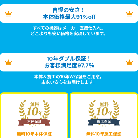
自慢の安さ！
本体価格最大91%off
すべての機器はメーカー直接仕入れ。
どこよりも安い価格を実現しています。
10年ダブル保証！
お客様満足度97.7％
本体＆施工の10年W保証をご用意。
末永い安心をお届けします。
無料10年本体保証
無料10年施工保証