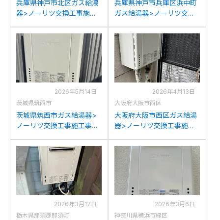
兵庫県神戸市北区ガス給湯
兵庫県神戸市兵庫区浜中町
器>ノーリツ交換工事施工
ガス給湯器>ノーリツ交換
事例：ノーリツ136-
工事施工事例：ノーリツ
C040&GT-2450SWXから
GT-2450SAWXからノーリ
ノーリツGT-2470SAW BL
ツGT-2470SAW BLへの交
への交換
換
2026年5月14日
2026年4月13日
茨城県筑西市
大阪府大阪市西区
茨城県筑西市ガス給湯器>
大阪府大阪市西区ガス給湯
ノーリツ交換工事施工事
器>ノーリツ交換工事施工
例：ノーリツGT-
事例：ノーリツGT-
2428SAWXからノーリツ
2422SAWXからノーリツ
GT-2470SAW BLへの交換
GT-2470SAW BLへの交換
2026年3月17日
2026年3月6日
栃木県那須郡那須町
神奈川県横浜市緑区