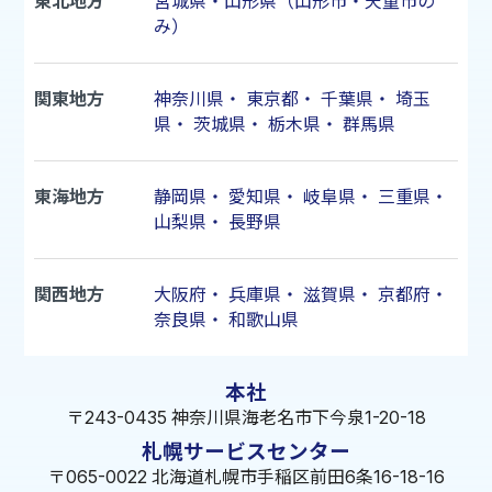
東北地方
宮城県・山形県（山形市・天童市の
み）
関東地方
神奈川県
・
東京都
・
千葉県
・
埼玉
県
・
茨城県
・
栃木県
・
群馬県
東海地方
静岡県
・
愛知県
・
岐阜県
・
三重県
・
山梨県
・
長野県
関西地方
大阪府
・
兵庫県
・
滋賀県
・
京都府
・
奈良県
・
和歌山県
本社
〒243-0435 神奈川県海老名市下今泉1-20-18
札幌サービスセンター
〒065-0022 北海道札幌市手稲区前田6条16-18-16