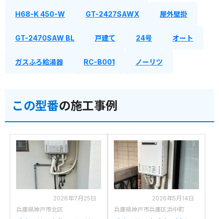
H68-K 450-W
GT-2427SAWX
屋外壁掛
GT-2470SAW BL
戸建て
24号
オート
ガスふろ給湯器
RC-B001
ノーリツ
この型番
の施工事例
2026年7月25日
2026年5月14日
兵庫県神戸市北区
兵庫県神戸市兵庫区浜中町