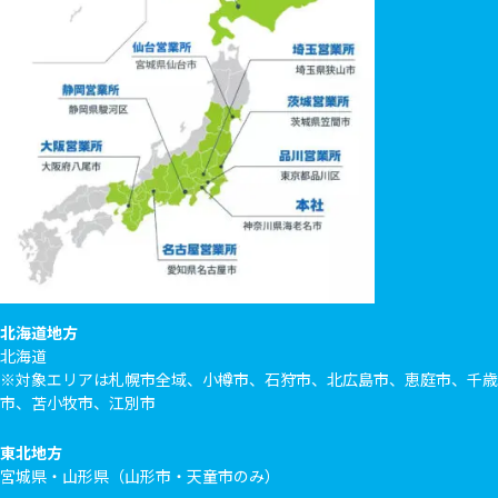
北海道地方
北海道
※対象エリアは札幌市全域、小樽市、石狩市、北広島市、恵庭市、千歳
市、苫小牧市、江別市
東北地方
宮城県・山形県（山形市・天童市のみ）