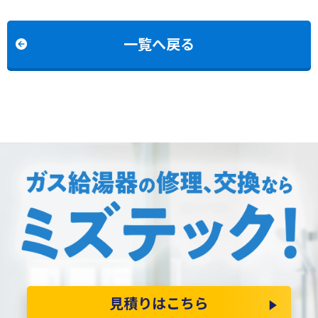
YS1654RTからリンナイ
V2401SAWからリンナイ
RUX-A2016T-L(A)-Eへの交
RUF-245SAW(B)への交換
換
一覧へ戻る
見積りはこちら