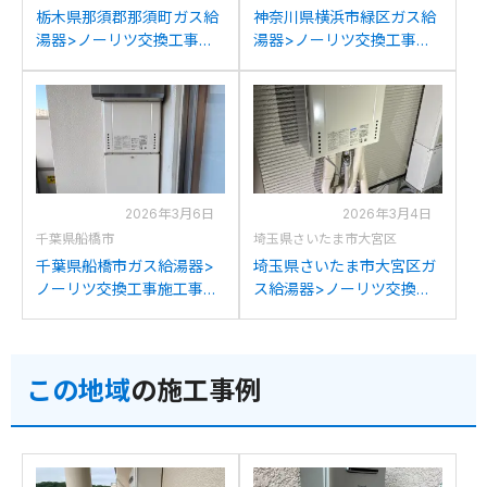
栃木県那須郡那須町ガス給
神奈川県横浜市緑区ガス給
湯器>ノーリツ交換工事施
湯器>ノーリツ交換工事施
工事例：長府製作所GFK-
工事例：ノーリツGT-
2450WKXからノーリツ
2450SAWXからノーリツ
GT-2470SAW BLへの交換
GT-2470SAW BLへの交換
2026年3月6日
2026年3月4日
千葉県船橋市
埼玉県さいたま市大宮区
千葉県船橋市ガス給湯器>
埼玉県さいたま市大宮区ガ
ノーリツ交換工事施工事
ス給湯器>ノーリツ交換工
例：ノーリツGT-
事施工事例：ノーリツGT-
2427SAWXからノーリツ
2428SAWXからノーリツ
GT-2470SAW BLへの交換
GT-2470SAW BLへの交換
この地域
の施工事例