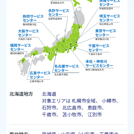
北海道地方
北海道
対象エリアは
札幌市
全域、
小樽市
、
石狩市
、
北広島市
、
恵庭市
、
千歳市
、
苫小牧市
、
江別市