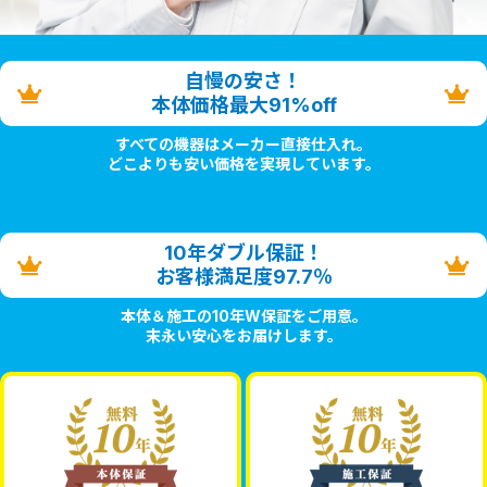
自慢の安さ！
本体価格最大91%off
すべての機器はメーカー直接仕入れ。
どこよりも安い価格を実現しています。
10年ダブル保証！
お客様満足度97.7％
本体＆施工の10年W保証をご用意。
末永い安心をお届けします。