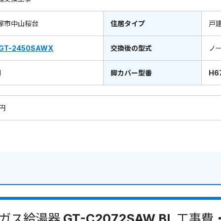
塚市中山桜台
住居タイプ
戸
GT-2450SAWX
交換後の型式
ノ
1
脚カバー型番
H6
0円
ガス給湯器 GT-C2072SAW BL 工事