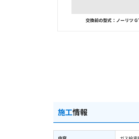
交換前の型式：ノーリツ GT
施工
情報
内容
ガス給湯