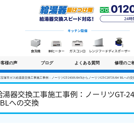
キッチン設備
食洗機
IHヒーター
ガスコンロ
レンジフード
ディスポーザー
お客様の声
ブログ
よくある質問
修理のご
宝塚市ガス給湯器交換工事施工事例：ノーリツGT-2450SAWXからノーリツGT-C2072SAW BLへの交
湯器交換工事施工事例：ノーリツGT-245
W BLへの交換