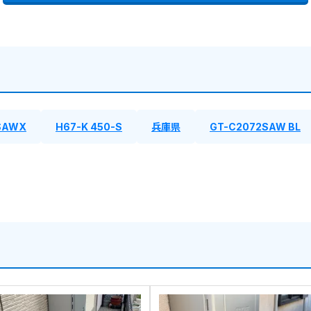
SAWX
H67-K 450-S
兵庫県
GT-C2072SAW BL