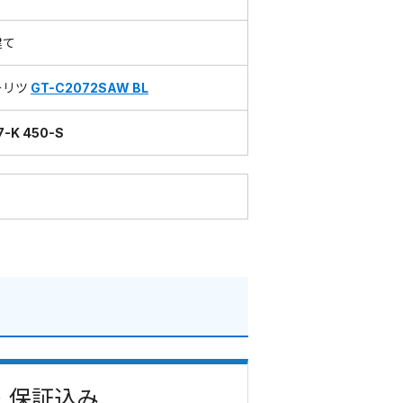
建て
ーリツ
GT-C2072SAW BL
7-K 450-S
費・保証込み