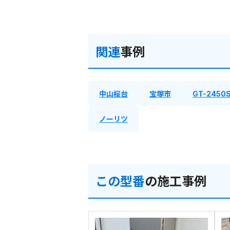
関連
事例
中山桜台
宝塚市
GT-2450
ノーリツ
この型番
の施工事例