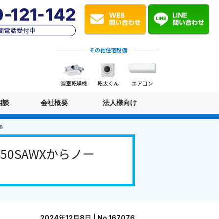
その他住宅設備
浴室乾燥機
乾太くん
エアコン
相談
会社概要
法人様向け
換
0SAWXからノー
2024年12月8日 | No.167076