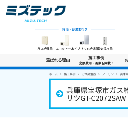
給湯・お湯まわり
ガス給湯器
エコキュート
ハイブリッド給湯器
電気温水器
施工事例
選ばれる理由
交換費用・画像も掲載！
ホーム
施工事例
ガス給湯器
ノーリツ
兵庫県
兵庫県宝塚市ガス給
リツGT-C2072SA