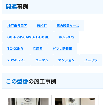
関連
事例
神戸市長田区
若松町
扉内設置ケース
GQH-2456AWD-T-DX BL
RC-B072
TC-23NR
兵庫県
ピフレ新長田
YG2432RT
ハーマン
マンション
ノーリツ
この型番
の施工事例