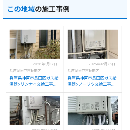
GQH-2456AWD-T-DX BL
への交換
この地域
の施工事例
への交換
2026年1月17日
2025年12月26日
兵庫県神戸市長田区
兵庫県神戸市長田区
兵庫県神戸市長田区ガス給
兵庫県神戸市長田区ガス給
湯器>リンナイ交換工事施
湯器>ノーリツ交換工事施
工事例：リンナイRUF-
工事例：ノーリツGT-
1618WからリンナイRUF-
2450SAWX-Tからノーリ
A1615SAW(C)への交換
ツGT-2470SAW-T BLへの
交換