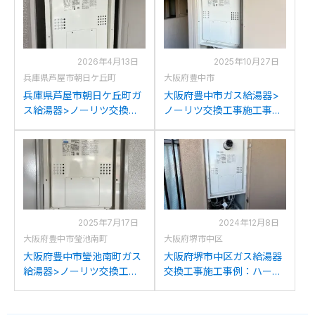
2026年4月13日
2025年10月27日
兵庫県芦屋市朝日ケ丘町
大阪府豊中市
兵庫県芦屋市朝日ケ丘町ガ
大阪府豊中市ガス給湯器>
ス給湯器>ノーリツ交換工
ノーリツ交換工事施工事
事施工事例：ノーリツ
例：ハーマンYG2401RGか
YG2401RGからノーリツ
らノーリツGQH-
GQH-2456AWD-T-DX BL
2456AWD-T-DX BLへの交
への交換
換
2025年7月17日
2024年12月8日
大阪府豊中市瑩池南町
大阪府堺市中区
大阪府豊中市瑩池南町ガス
大阪府堺市中区ガス給湯器
給湯器>ノーリツ交換工事
交換工事施工事例：ハーマ
施工事例：ハーマン
ンYG243RTからノーリツ
YG2401RGからノーリツ
GQH-2456AWD-T-DX BL