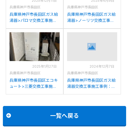
2025年12月11日
2025年4月9日
兵庫県神戸市長田区
兵庫県神戸市長田区
兵庫県神戸市長田区ガス給
兵庫県神戸市長田区ガス給
湯器>パロマ交換工事施工
湯器>ノーリツ交換工事施
事例：パロマFH201AWDL
工事例：ノーリツGT-
からパロマFH-2023SAW-1
1650SAWXからノーリツ
への交換
GT-2070SAW BLへの交換
2025年1月27日
2024年12月7日
兵庫県神戸市長田区
兵庫県神戸市長田区
兵庫県神戸市長田区エコキ
兵庫県神戸市長田区ガス給
ュート>三菱交換工事施工
湯器交換工事施工事例：ノ
事例：三菱SRT-
ーリツGQ-2423WAからノ
HPT37WU6から三菱SRT-
ーリツGQ-2439WS-1への
S376Uへの交換
交換
一覧へ戻る