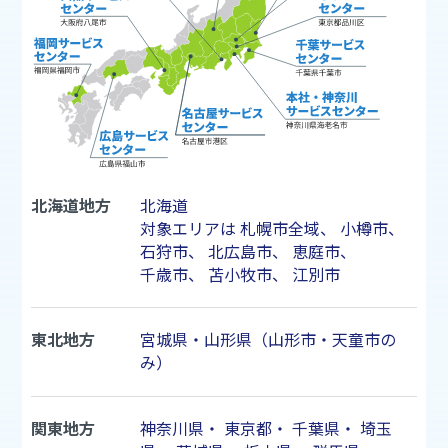
北海道地方
北海道
対象エリアは
札幌市
全域、
小樽市
、
石狩市
、
北広島市
、
恵庭市
、
千歳市
、
苫小牧市
、
江別市
東北地方
宮城県・山形県（山形市・天童市の
み）
関東地方
神奈川県
・
東京都
・
千葉県
・
埼玉