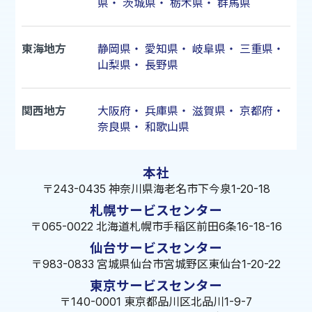
県
・
茨城県
・
栃木県
・
群馬県
東海地方
静岡県
・
愛知県
・
岐阜県
・
三重県
・
山梨県
・
長野県
関西地方
大阪府
・
兵庫県
・
滋賀県
・
京都府
・
奈良県
・
和歌山県
本社
〒243-0435 神奈川県海老名市下今泉1-20-18
札幌サービスセンター
〒065-0022 北海道札幌市手稲区前田6条16-18-16
仙台サービスセンター
〒983-0833 宮城県仙台市宮城野区東仙台1-20-22
東京サービスセンター
〒140-0001 東京都品川区北品川1-9-7