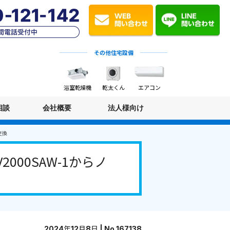
その他住宅設備
浴室乾燥機
乾太くん
エアコン
相談
会社概要
法人様向け
交換
00SAW-1からノ
2024年12月8日 | No.167138