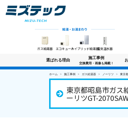
給湯・お湯まわり
ガス給湯器
エコキュート
ハイブリッド給湯器
電気温水器
施工事例
選ばれる理由
交換費用・画像も掲載！
ホーム
施工事例
ガス給湯器
ノーリツ
東京都
東京都昭島市ガス給湯
ーリツGT-2070SA