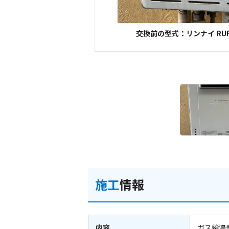
交換前の型式：リンナイ RUF-
施工
情報
内容
ガス給湯