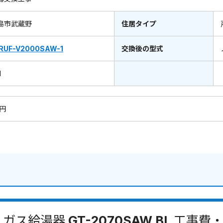
島市武蔵野
住居タイプ
RUF-V2000SAW-1
交換後の型式
1
0円
ガス給湯器 GT-2070SAW BL 工事