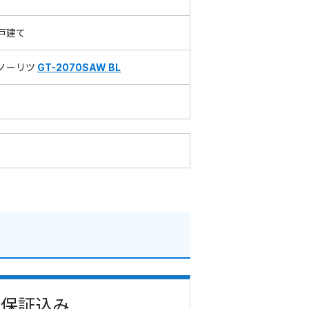
戸建て
ノーリツ
GT-2070SAW BL
費・保証込み