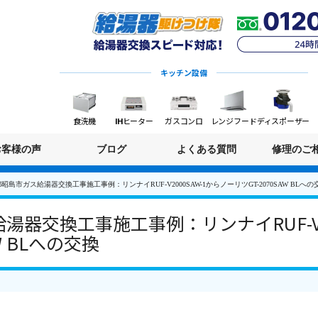
キッチン設備
食洗機
IHヒーター
ガスコンロ
レンジフード
ディスポーザー
お客様の声
ブログ
よくある質問
修理のご
昭島市ガス給湯器交換工事施工事例：リンナイRUF-V2000SAW-1からノーリツGT-2070SAW BLへの
器交換工事施工事例：リンナイRUF-V20
W BLへの交換