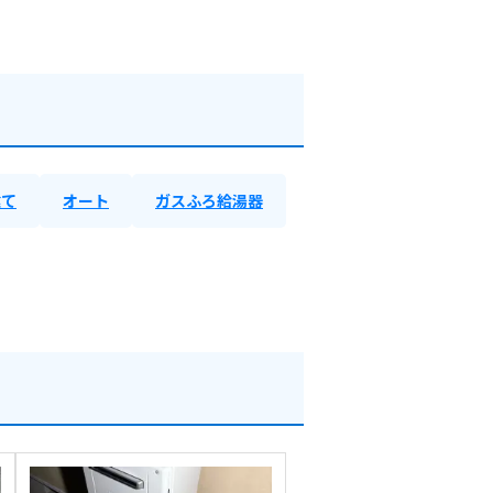
建て
オート
ガスふろ給湯器