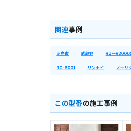
関連
事例
昭島市
武蔵野
RUF-V2000
RC-B001
リンナイ
ノーリ
この型番
の施工事例