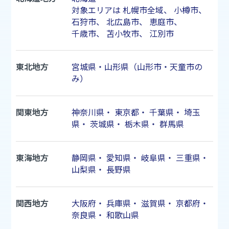
対象エリアは
札幌市
全域、
小樽市
、
石狩市
、
北広島市
、
恵庭市
、
千歳市
、
苫小牧市
、
江別市
東北地方
宮城県・山形県（山形市・天童市の
み）
関東地方
神奈川県
・
東京都
・
千葉県
・
埼玉
県
・
茨城県
・
栃木県
・
群馬県
東海地方
静岡県
・
愛知県
・
岐阜県
・
三重県
・
山梨県
・
長野県
関西地方
大阪府
・
兵庫県
・
滋賀県
・
京都府
・
奈良県
・
和歌山県