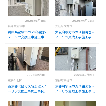
2026年6月18日
2026年4月23日
兵庫県宝塚市
大阪府枚方市
兵庫県宝塚市ガス給湯器>
大阪府枚方市ガス給湯器>
ノーリツ交換工事施工事
ノーリツ交換工事施工事
例：リンナイYS2456Rか
例：リンナイRUH-
らノーリツGQ-2439WS-
V2400Wからノーリツ
1への交換
GQ-2439WS-1への交換
2026年2月8日
2026年2月2日
東京都北区
京都府宇治市
東京都北区ガス給湯器>ノ
京都府宇治市ガス給湯器>
ーリツ交換工事施工事例：
ノーリツ交換工事施工事
ノーリツGQ-2437WSか
例：リンナイRUX-
らノーリツGQ-2439WS-
A2011W-Eからノーリツ