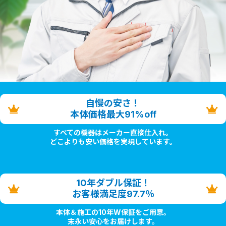
自慢の安さ！
本体価格最大91%off
すべての機器はメーカー直接仕入れ。
どこよりも安い価格を実現しています。
10年ダブル保証！
お客様満足度97.7％
本体＆施工の10年W保証をご用意。
末永い安心をお届けします。