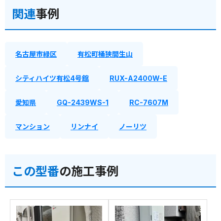
関連
事例
名古屋市緑区
有松町桶狭間生山
シティハイツ有松4号館
RUX-A2400W-E
愛知県
GQ-2439WS-1
RC-7607M
マンション
リンナイ
ノーリツ
この型番
の施工事例