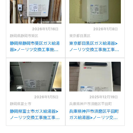
1への交換
GQ-2439WS-1への交換
2026年1月16日
2026年1月8日
静岡県静岡市葵区
東京都目黒区
静岡県静岡市葵区ガス給湯
東京都目黒区ガス給湯器>
器>ノーリツ交換工事施工
ノーリツ交換工事施工事
事例：パーパスGS-
例：ノーリツGQ-3211WS
2000W-1からノーリツ
からノーリツGQ-
GQ-2439WS-1への交換
2439WS-1への交換
2026年1月5日
2025年12月19日
静岡県富士市
兵庫県神戸市須磨区平田町
静岡県富士市ガス給湯器>
兵庫県神戸市須磨区平田町
ノーリツ交換工事施工事
ガス給湯器>ノーリツ交換
例：リンナイRUF-
工事施工事例：パロマPH-
2408SAWからノーリツ
241CWG(60)からノーリ