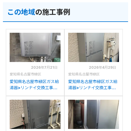
GQ-2439WS-1への交換
ツGQ-2439WS-1への交
この地域
の施工事例
換
2026年7月21日
2026年4月29日
愛知県名古屋市緑区
愛知県名古屋市緑区
愛知県名古屋市緑区ガス給
愛知県名古屋市緑区ガス給
湯器>リンナイ交換工事施
湯器>リンナイ交換工事施
工事例：ノーリツGTH-
工事例：リンナイRUF-
C2446SAWXDからリン
K2401SAW(A)からリンナ
ナイRUF-K2406SAW(A)
イRUF-K2406SAW(A)へ
への交換
の交換