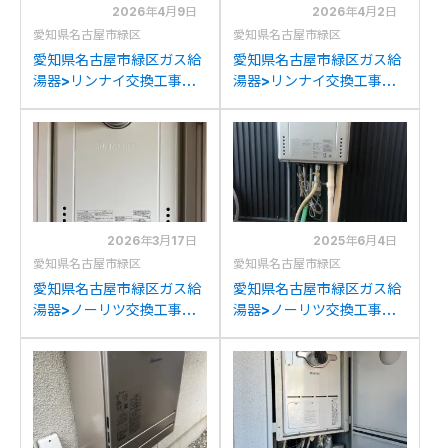
2026年4月9日
2026年4月2日
愛知県名古屋市緑区
愛知県名古屋市緑区
愛知県名古屋市緑区ガス給
愛知県名古屋市緑区ガス給
湯器>リンナイ交換工事施
湯器>リンナイ交換工事施
工事例：リンナイHT-
工事例：リンナイRUF-
4203ARS-SW6Qからリ
2008SAWからリンナイ
ンナイRUFH-
RUF-K2406SAW(A)への
E2408SAW2-6(A)への交
交換
換
2026年3月17日
2025年6月4日
愛知県名古屋市緑区
愛知県名古屋市緑区
愛知県名古屋市緑区ガス給
愛知県名古屋市緑区ガス給
湯器>ノーリツ交換工事施
湯器>ノーリツ交換工事施
工事例：パロマFH-
工事例：パーパスGX-
204AWD3からノーリツ
2400AWからノーリツ
GT-2070AW-T BLへの交
GT-C2472SAW BLへの交
換
換