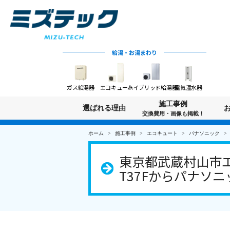
給湯・お湯まわり
ガス給湯器
エコキュート
ハイブリッド給湯器
電気温水器
施工事例
選ばれる理由
交換費用・画像も掲載！
ホーム
施工事例
エコキュート
パナソニック
東京都武蔵村山市エ
T37Fからパナソニッ