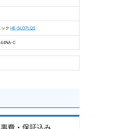
ニック
HE-SU37LQS
H44NA-C
 工事費・保証込み