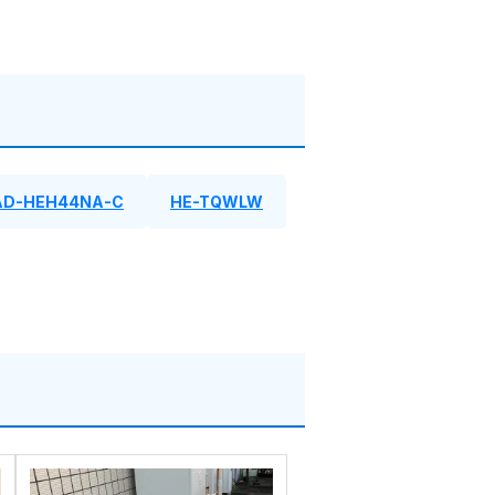
AD-HEH44NA-C
HE-TQWLW