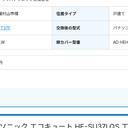
蔵村山市榎
住居タイプ
戸建て
-T37F
交換後の型式
パナソ
LW
脚カバー型番
AD-HE
円
ソニック エコキュート HE-SU37LQS