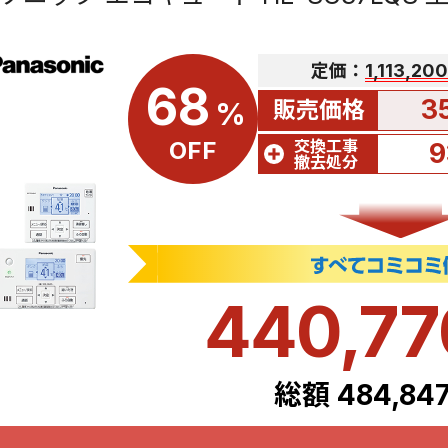
定価：
1,113,2
68
3
販売価格
%
交換工事
OFF
9
撤去処分
440,7
総額 484,84