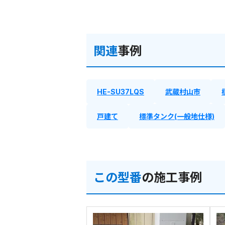
関連
事例
HE-SU37LQS
武蔵村山市
戸建て
標準タンク(一般地仕様)
この型番
の施工事例