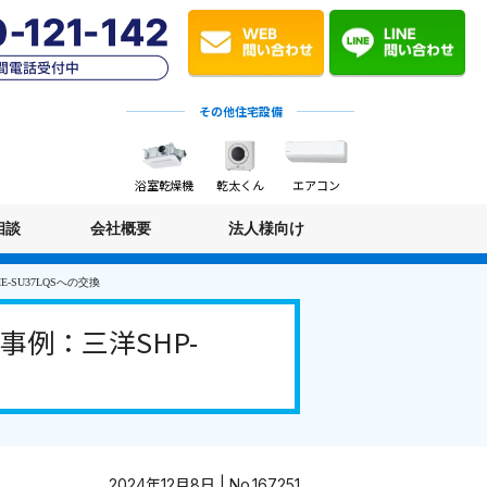
その他住宅設備
浴室乾燥機
乾太くん
エアコン
相談
会社概要
法人様向け
SU37LQSへの交換
例：三洋SHP-
2024年12月8日 | No.167251