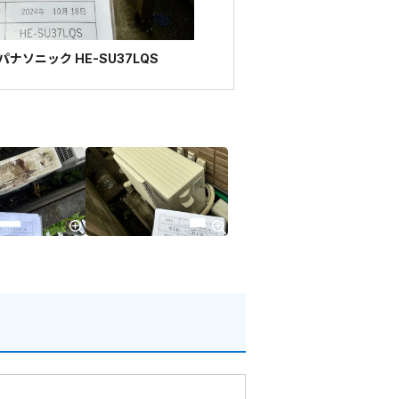
ナソニック HE-SU37LQS