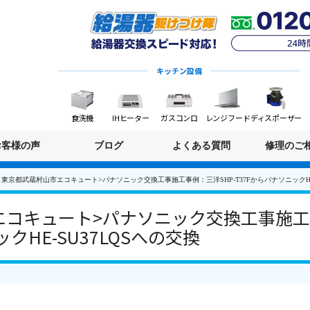
キッチン設備
食洗機
IHヒーター
ガスコンロ
レンジフード
ディスポーザー
お客様の声
ブログ
よくある質問
修理のご
東京都武蔵村山市エコキュート>パナソニック交換工事施工事例：三洋SHP-T37FからパナソニックHE-
コキュート>パナソニック交換工事施工事
クHE-SU37LQSへの交換