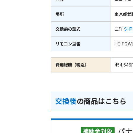
場所
東京都武
交換前の型式
三洋
SHP
リモコン型番
HE-TQW
費用総額（税込）
454,546
交換後
の商品はこちら
パナ
補助金対象