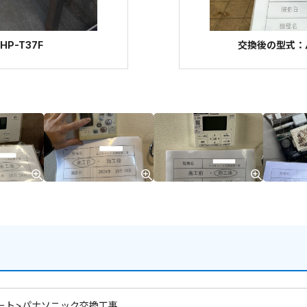
P-T37F
交換後の型式：パ
ート>パナソニック交換工事