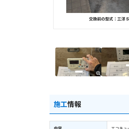
交換前の型式：三洋 SH
施工
情報
内容
エコキュ