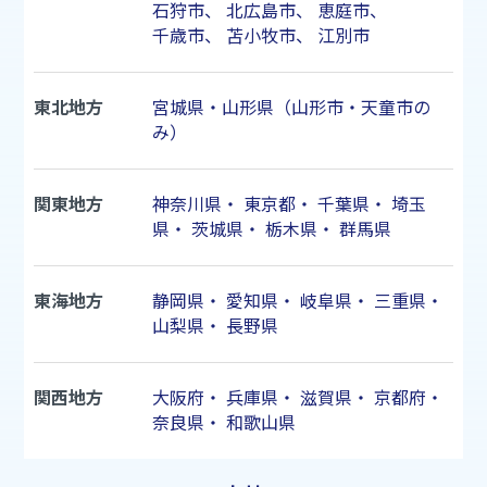
石狩市
、
北広島市
、
恵庭市
、
千歳市
、
苫小牧市
、
江別市
東北地方
宮城県・山形県（山形市・天童市の
み）
関東地方
神奈川県
・
東京都
・
千葉県
・
埼玉
県
・
茨城県
・
栃木県
・
群馬県
東海地方
静岡県
・
愛知県
・
岐阜県
・
三重県
・
山梨県
・
長野県
関西地方
大阪府
・
兵庫県
・
滋賀県
・
京都府
・
奈良県
・
和歌山県