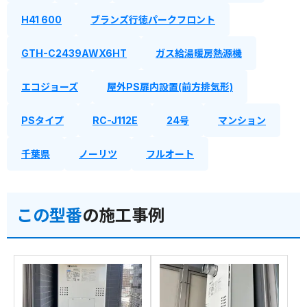
H41 600
ブランズ行徳パークフロント
GTH-C2439AWX6HT
ガス給湯暖房熱源機
エコジョーズ
屋外PS扉内設置(前方排気形)
PSタイプ
RC-J112E
24号
マンション
千葉県
ノーリツ
フルオート
この型番
の施工事例