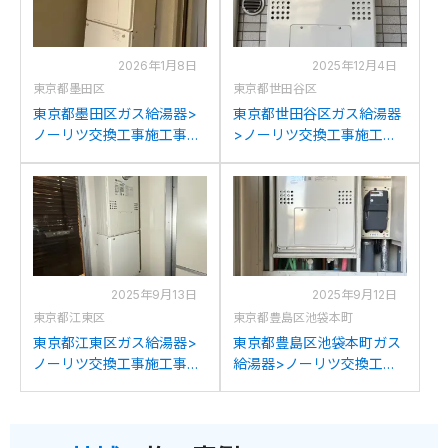
2026年1月8日
2025年12月4日
東京都墨田区
東京都世田谷区
東京都墨田区ガス給湯器>
東京都世田谷区ガス給湯器
ノーリツ交換工事施工事
>ノーリツ交換工事施工事
例：リンナイRUFH-
例：ノーリツGTH-
K2400AT(SAT)からノーリ
C2436AWX3H-Tからノー
ツGTH-C2460AW3H-T-
リツGTH-C2460AW3H-T-
1BLへの交換
1BLへの交換
2025年9月13日
2025年9月12日
東京都江東区
東京都豊島区池袋本町
東京都江東区ガス給湯器>
東京都豊島区池袋本町ガス
ノーリツ交換工事施工事
給湯器>ノーリツ交換工事
例：ノーリツGTH-
施工事例：ノーリツGTH-
C2436AWX3H-Tからノー
C2439AWX3H-Tからノー
リツGTH-C2460AW3H-T-
リツGTH-C2460AW3H-T-
1BLへの交換
1BLへの交換