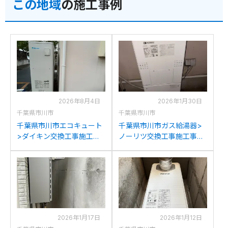
この地域
の施工事例
2026年8月4日
2026年1月30日
千葉県市川市
千葉県市川市
千葉県市川市エコキュート
千葉県市川市ガス給湯器>
>ダイキン交換工事施工事
ノーリツ交換工事施工事
例：ダイキンTU37MFTV
例：ノーリツGTH-
からダイキンEQA37YFTV
C2448AW6H-1からノーリ
への交換
ツGTH-C2460AW3H-1 BL
への交換
2026年1月17日
2026年1月12日