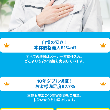
自慢の安さ！
本体価格最大91%off
すべての機器はメーカー直接仕入れ。
どこよりも安い価格を実現しています。
10年ダブル保証！
お客様満足度97.7％
本体＆施工の10年W保証をご用意。
末永い安心をお届けします。