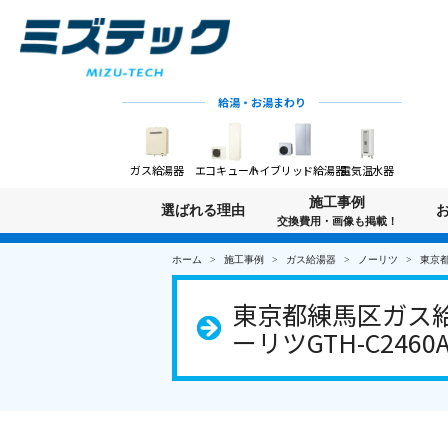
給湯・お湯まわり
ガス給湯器
エコキュート
ハイブリッド給湯器
電気温水器
施工事例
選ばれる理由
交換費用・画像も掲載！
ホーム
施工事例
ガス給湯器
ノーリツ
東京都
東京都練馬区ガス給湯
ーリツGTH-C2460