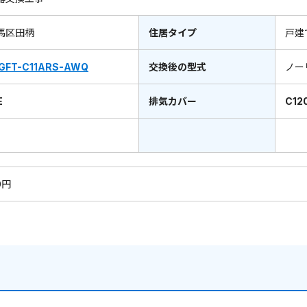
馬区田柄
住居タイプ
戸建
GFT-C11ARS-AWQ
交換後の型式
ノー
E
排気カバー
C12
0円