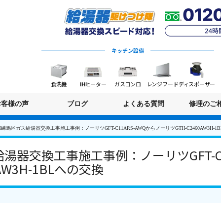
キッチン設備
食洗機
IHヒーター
ガスコンロ
レンジフード
ディスポーザー
お客様の声
ブログ
よくある質問
修理のご
練馬区ガス給湯器交換工事施工事例：ノーリツGFT-C11ARS-AWQからノーリツGTH-C2460AW3H-1
器交換工事施工事例：ノーリツGFT-C11
AW3H-1BLへの交換