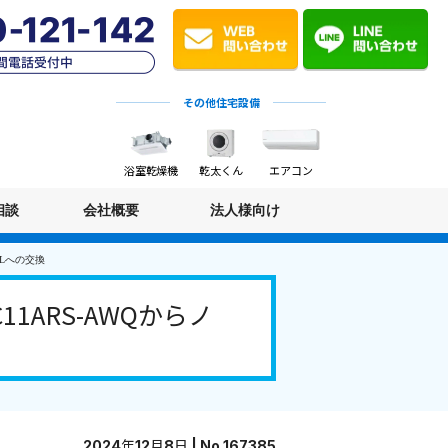
その他住宅設備
浴室乾燥機
乾太くん
エアコン
相談
会社概要
法人様向け
BLへの交換
ARS-AWQからノ
2024年12月8日 | No.167385