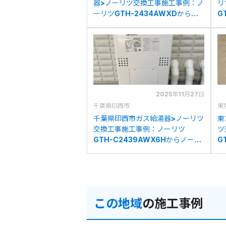
器>ノーリツ交換工事施工事例：ノ
リ
ーリツGTH-2434AWXDからノ
G
ーリツGTH-C2460AW3H-1BL
G
への交換
換
2025年11月27日
千葉県印西市
東
千葉県印西市ガス給湯器>ノーリツ
東
交換工事施工事例：ノーリツ
ツ
GTH-C2439AWX6Hからノーリ
G
ツGTH-C2460AW3H-1BLへの
G
交換
換
この地域
の施工事例