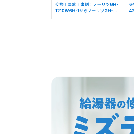
交換工事施工事例：ノーリツGH-
交
1210W6H-1からノーリツGH-
4
1210W6HBLへの交換
G