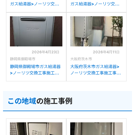
ガス給湯器>ノーリツ交換
ガス給湯器>ノーリツ交換
工事施工事例：ノーリツ
工事施工事例：ノーリツ
GT-C2032SAWXからノ
GT-C2032SAWXからノ
ーリツGT-C2072SAW BL
ーリツGT-C2072SAW BL
への交換
への交換
2026年4月23日
2026年4月11日
静岡県御殿場市
大阪府茨木市
静岡県御殿場市ガス給湯器
大阪府茨木市ガス給湯器>
>ノーリツ交換工事施工事
ノーリツ交換工事施工事
例：パーパスGX2000-
例：ノーリツGT-
AW-1からノーリツGT-
2050SAWXからノーリツ
C2072SAW BLへの交換
GT-C2072SAW BLへの交
この地域
の施工事例
換