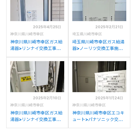
換
2025年4月25日
2025年2月21日
神奈川県川崎市幸区
埼玉県川崎市幸区
神奈川県川崎市幸区ガス給
埼玉県川崎市幸区ガス給湯
湯器>リンナイ交換工事施
器>ノーリツ交換工事施工
工事例：リンナイRUF-
事例：ノーリツGT-
VS2005SAWからリンナ
2028SAWXからノーリツ
イRUF-SA2005SAW(A)
GT-2070SAW BLへの交
への交換
換
2025年2月10日
2025年1月24日
神奈川県川崎市幸区
神奈川県川崎市幸区
神奈川県川崎市幸区ガス給
神奈川県川崎市幸区エコキ
湯器>リンナイ交換工事施
ュート>パナソニック交換
工事例：リンナイRUF-
工事施工事例：ダイキン
V1611SAWからリンナイ
TU31GFCVからパナソニッ
RUF-205SAW(B)への交換
クHE-SU37LQSへの交換