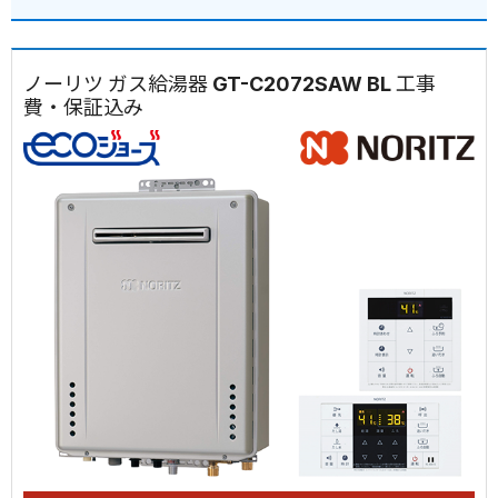
ノーリツ ガス給湯器 GT-C2072SAW BL 工事
費・保証込み