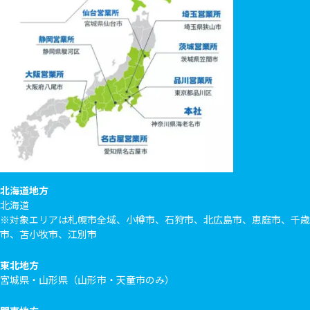
北海道地方
北海道
※対象エリアは札幌市全域、小樽市、石狩市、北広島市、恵庭市、千歳
市、苫小牧市、江別市
東北地方
宮城県・山形県（山形市・天童市のみ）