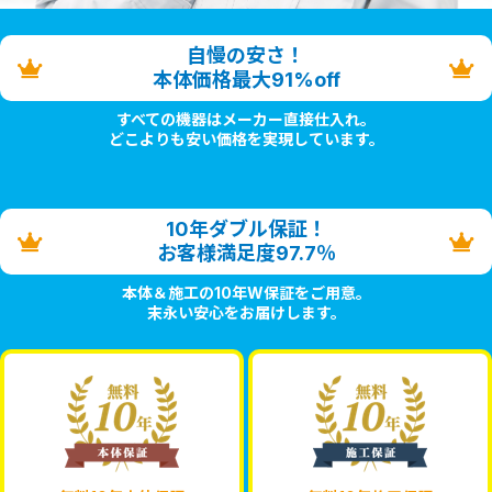
自慢の安さ！
本体価格最大91%off
すべての機器はメーカー直接仕入れ。
どこよりも安い価格を実現しています。
10年ダブル保証！
お客様満足度97.7％
本体＆施工の10年W保証をご用意。
末永い安心をお届けします。