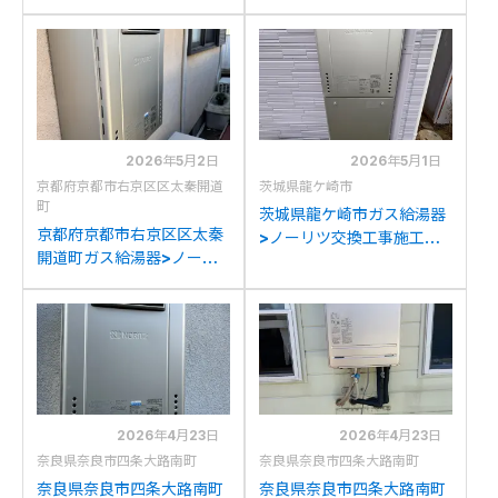
工事例：ノーリツGT-
例：リンナイRUF-
C2042SAWX-MBからノ
A2003SAW(A)からノー
ーリツGT-C2072SAW BL
リツGT-C2072SAW BLへ
への交換
の交換
2026年5月2日
2026年5月1日
京都府京都市右京区区太秦開道
茨城県龍ケ崎市
町
茨城県龍ケ崎市ガス給湯器
京都府京都市右京区区太秦
>ノーリツ交換工事施工事
開道町ガス給湯器>ノーリ
例：ノーリツGT-
ツ交換工事施工事例：ノー
C2052SAWX-2からノー
リツGT-2428SAWXから
リツGT-C2072SAW BLへ
ノーリツGT-C2072SAW
の交換
BLへの交換
2026年4月23日
2026年4月23日
奈良県奈良市四条大路南町
奈良県奈良市四条大路南町
奈良県奈良市四条大路南町
奈良県奈良市四条大路南町