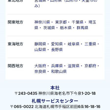
東北地方
宮城県・山形県（山形市・天童市の
み）
関東地方
神奈川県
・
東京都
・
千葉県
・
埼玉
県
・
茨城県
・
栃木県
・
群馬県
東海地方
静岡県
・
愛知県
・
岐阜県
・
三重県
・
山梨県
・
長野県
関西地方
大阪府
・
兵庫県
・
滋賀県
・
京都府
・
奈良県
・
和歌山県
本社
〒243-0435 神奈川県海老名市下今泉1-20-18
札幌サービスセンター
〒065-0022 北海道札幌市手稲区前田6条16-18-16