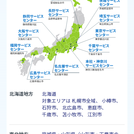
北海道地方
北海道
対象エリアは
札幌市
全域、
小樽市
、
石狩市
、
北広島市
、
恵庭市
、
千歳市
、
苫小牧市
、
江別市