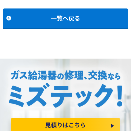
2427SAWX-T-1からノー
らノーリツGQ-2039WS-
リツGT-2470SAW-T BL
1への交換
への交換
一覧へ戻る
見積りはこちら