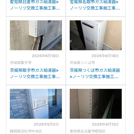
愛知県日進市ガス給湯器>
宮城県名取市ガス給湯器>
ノーリツ交換工事施工事
ノーリツ交換工事施工事
例：リンナイ
例：ノーリツGT-
RUF2005AWからノーリ
2050AWXからノーリツ
ツGT-2070SAW BLへの
GT-2070SAW BLへの交
交換
換
2026年6月18日
2026年6月18日
茨城県取手市
茨城県つくば市
茨城県取手市ガス給湯器>
茨城県つくば市ガス給湯器
ノーリツ交換工事施工事
>ノーリツ交換工事施工事
例：ノーリツGT-
例：リンナイRUFH-
2050SAWXからノーリツ
VD2401SAW2-3からノー
GT-2070SAW BLへの交
リツGT-2070SAW BLへ
換
の交換
2026年5月2日
2026年4月13日
静岡県浜松市中央区
愛知県名古屋市昭和区