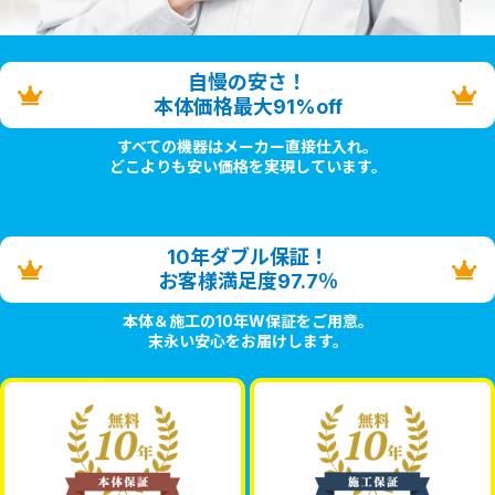
自慢の安さ！
本体価格最大91%off
すべての機器はメーカー直接仕入れ。
どこよりも安い価格を実現しています。
10年ダブル保証！
お客様満足度97.7％
本体＆施工の10年W保証をご用意。
末永い安心をお届けします。