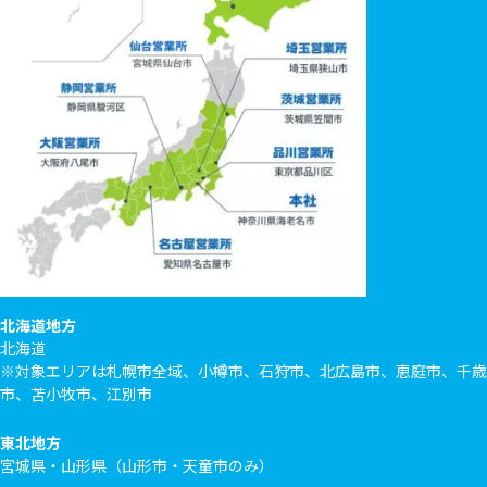
北海道地方
北海道
※対象エリアは札幌市全域、小樽市、石狩市、北広島市、恵庭市、千歳
市、苫小牧市、江別市
東北地方
宮城県・山形県（山形市・天童市のみ）