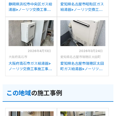
静岡県浜松市中央区ガス給
愛知県名古屋市昭和区ガス
湯器>ノーリツ交換工事施
給湯器>ノーリツ交換工事
工事例：パーパスSP166-
施工事例：リンナイRUF-
SZRからノーリツGT-
A2003SAW(A)からノー
2070SAW BLへの交換
リツGT-2070SAW BLへ
の交換
2026年4月13日
2026年3月24日
大阪府高石市
愛知県名古屋市瑞穂区太田町
大阪府高石市ガス給湯器>
愛知県名古屋市瑞穂区太田
ノーリツ交換工事施工事
町ガス給湯器>ノーリツ交
例：ノーリツGTH-
換工事施工事例：ノーリツ
2417AWXDからノーリツ
GT-2027SAWXからノー
GT-2070SAW BLへの交
リツGT-2070SAW BLへ
この地域
の施工事例
換
の交換