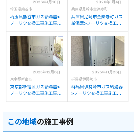
2026年1月10日
2026年1月4日
埼玉県熊谷市
兵庫県尼崎市金楽寺町
埼玉県熊谷市ガス給湯器>
兵庫県尼崎市金楽寺町ガス
ノーリツ交換工事施工事
給湯器>ノーリツ交換工事
例：ノーリツGT-
施工事例：ノーリツGT-
C2452SAWXからノーリ
C2052SAWXからノーリ
ツGT-C2472AW BLへの
ツGT-C2472AW BLへの
交換
交換
2025年12月6日
2025年11月26日
東京都新宿区
群馬県伊勢崎市
東京都新宿区ガス給湯器>
群馬県伊勢崎市ガス給湯器
ノーリツ交換工事施工事
>ノーリツ交換工事施工事
例：ノーリツGT-
例：リンナイRUF-
2411AWXからノーリツ
V2005SSAWからノーリ
GT-C2472AW BLへの交
ツGT-C2472AW BLへの
この地域
の施工事例
換
交換