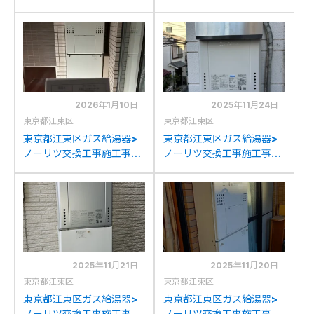
例：ノーリツGT-
例：パナソニックGW-
2428(S)AWX-Tからノー
16C2からリンナイRUX-
リツGT-2470SAW-T BL
A1616T-L(A)-Eへの交換
への交換
2026年1月10日
2025年11月24日
東京都江東区
東京都江東区
東京都江東区ガス給湯器>
東京都江東区ガス給湯器>
ノーリツ交換工事施工事
ノーリツ交換工事施工事
例：ノーリツGTH-
例：ノーリツGT-
C2428AWX3H-Lからノ
1627AWXからノーリツ
ーリツGTH-
GT-2070AW BLへの交換
C2460AW3H-L-1BLへの
交換
2025年11月21日
2025年11月20日
東京都江東区
東京都江東区
東京都江東区ガス給湯器>
東京都江東区ガス給湯器>
ノーリツ交換工事施工事
ノーリツ交換工事施工事