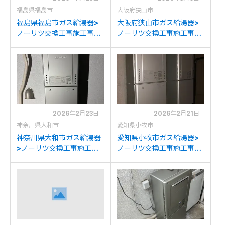
福島県福島市
大阪府狭山市
福島県福島市ガス給湯器>
大阪府狭山市ガス給湯器>
ノーリツ交換工事施工事
ノーリツ交換工事施工事
例：パロマFH-
例：ノーリツGT-
E244AWDLからノーリツ
C2442(S)AWXからノー
GT-C2472AW BLへの交
リツGT-C2472AW BLへ
換
の交換
2026年2月23日
2026年2月21日
神奈川県大和市
愛知県小牧市
神奈川県大和市ガス給湯器
愛知県小牧市ガス給湯器>
>ノーリツ交換工事施工事
ノーリツ交換工事施工事
例：ノーリツGT-
例：ノーリツGT-
2428AWXからノーリツ
2400AWXからノーリツ
GT-C2472AW BLへの交
GT-C2472AW BLへの交
換
換