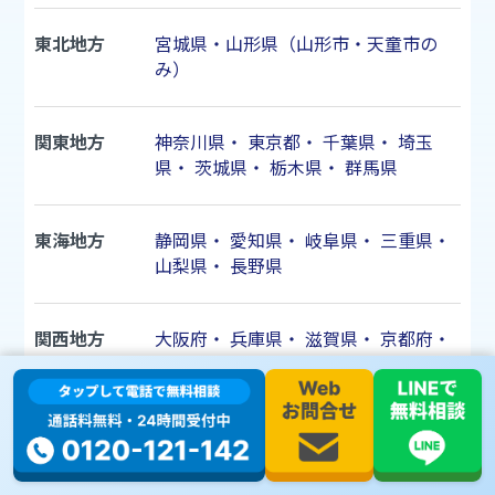
東北地方
宮城県・山形県（山形市・天童市の
み）
関東地方
神奈川県
・
東京都
・
千葉県
・
埼玉
県
・
茨城県
・
栃木県
・
群馬県
東海地方
静岡県
・
愛知県
・
岐阜県
・
三重県
・
山梨県
・
長野県
関西地方
大阪府
・
兵庫県
・
滋賀県
・
京都府
・
奈良県
・
和歌山県
本社
〒243-0435 神奈川県海老名市下今泉1-20-18