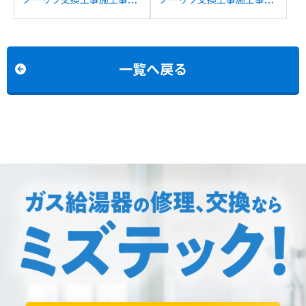
例：ノーリツGT-
例：リンナイRUFH-
C2452SAWXからノーリ
V2400AW2-3からノーリ
ツGT-C2472SAW BLへの
ツGTH-2454AW3HBLへ
交換
の交換
一覧へ戻る