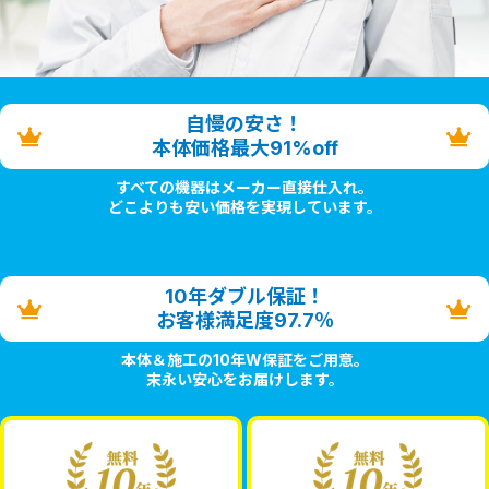
自慢の安さ！
本体価格最大91%off
すべての機器はメーカー直接仕入れ。
どこよりも安い価格を実現しています。
10年ダブル保証！
お客様満足度97.7％
本体＆施工の10年W保証をご用意。
末永い安心をお届けします。