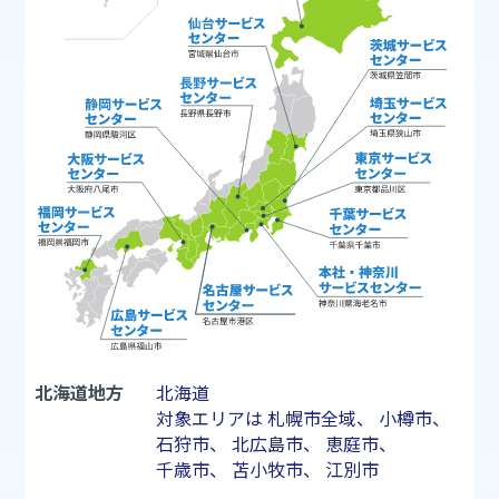
北海道地方
北海道
対象エリアは
札幌市
全域、
小樽市
、
石狩市
、
北広島市
、
恵庭市
、
千歳市
、
苫小牧市
、
江別市