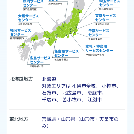
北海道地方
北海道
対象エリアは
札幌市
全域、
小樽市
、
石狩市
、
北広島市
、
恵庭市
、
千歳市
、
苫小牧市
、
江別市
東北地方
宮城県・山形県（山形市・天童市の
み）