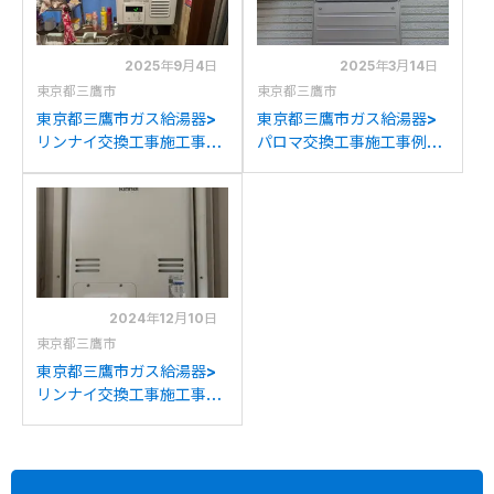
2025年9月4日
2025年3月14日
東京都三鷹市
東京都三鷹市
東京都三鷹市ガス給湯器>
東京都三鷹市ガス給湯器>
リンナイ交換工事施工事
パロマ交換工事施工事例：
例：長府GK-165KEからリ
ノーリツGT-243AWから
ンナイRUX-
パロマFH-E2021SAWLへ
V1615SWFA(B)-Eへの交
の交換
換
2024年12月10日
東京都三鷹市
東京都三鷹市ガス給湯器>
リンナイ交換工事施工事
例：松下AT-
4200ARS4SW3Q-Cから
リンナイRUFH-
A2400SAT2-3(A)への交