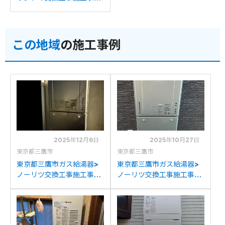
例：リンナイRUF-
V2006SAWからリンナイ
RUF-E2007SAW(A)への
この地域
の施工事例
交換
2025年12月6日
2025年10月27日
東京都三鷹市
東京都三鷹市
東京都三鷹市ガス給湯器>
東京都三鷹市ガス給湯器>
ノーリツ交換工事施工事
ノーリツ交換工事施工事
例：ノーリツGT-
例：ノーリツGT-
2028SAWXからノーリツ
C2452SSAWXからノーリ
GT-C2072SAW BLへの交
ツGT-C2472SAW BLへの
換
交換