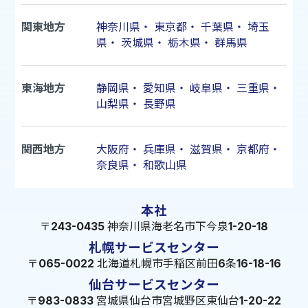
関東地方
神奈川県
・
東京都
・
千葉県
・
埼玉
県
・
茨城県
・
栃木県
・
群馬県
東海地方
静岡県
・
愛知県
・
岐阜県
・
三重県
・
山梨県
・
長野県
関西地方
大阪府
・
兵庫県
・
滋賀県
・
京都府
・
奈良県
・
和歌山県
本社
〒243-0435 神奈川県海老名市下今泉1-20-18
札幌サービスセンター
〒065-0022 北海道札幌市手稲区前田6条16-18-16
仙台サービスセンター
〒983-0833 宮城県仙台市宮城野区東仙台1-20-22