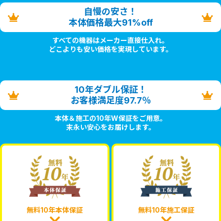
自慢の安さ！
本体価格最大91%off
すべての機器はメーカー直接仕入れ。
どこよりも安い価格を実現しています。
10年ダブル保証！
お客様満足度97.7％
本体＆施工の10年W保証をご用意。
末永い安心をお届けします。
無料10年本体保証
無料10年施工保証