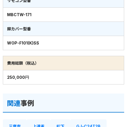
リモコン型番
MBCTW-171
脚カバー型番
WOP-F101(K)SS
費用総額（税込）
250,000円
関連
事例
三鷹市
上連雀
松下
GJ-C24T2B