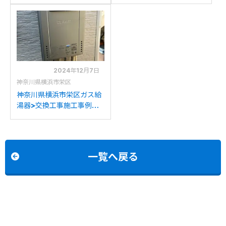
工事例：ノーリツGT-
工事例：ノーリツGTH-
C2442SAWX-MBからノ
2417AWX3H-Tからノーリ
ーリツGT-C2472SAW BL
ツGTH-CV2460AW3H-
への交換
T-1BLへの交換
2024年12月7日
神奈川県横浜市栄区
神奈川県横浜市栄区ガス給
湯器>交換工事施工事例：
ノーリツGT-2428SAWX
からノーリツGT-
C2472SAW BLへの交換
一覧へ戻る