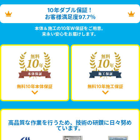
10年ダブル保証！
お客様満足度97.7％
本体＆施工の10年W保証をご用意。
末永い安心をお届けします。
無料10年本体保証
無料10年施工保証
高品質な作業を行うため、技術の研鑽に日々努め
ています。