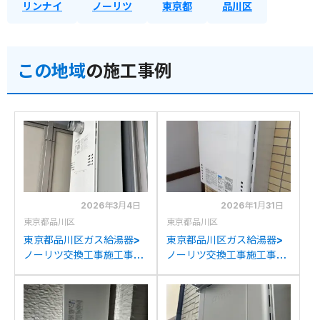
リンナイ
ノーリツ
東京都
品川区
この地域
の施工事例
2026年3月4日
2026年1月31日
東京都品川区
東京都品川区
東京都品川区ガス給湯器>
東京都品川区ガス給湯器>
ノーリツ交換工事施工事
ノーリツ交換工事施工事
例：ノーリツGTH-
例：ノーリツGT-1650さ
C2439(S)AWX-Tからノ
WXからノーリツGT-
ーリツGTH-
1670SAW BLへの交換
C2460AW3H-T-1BLへの