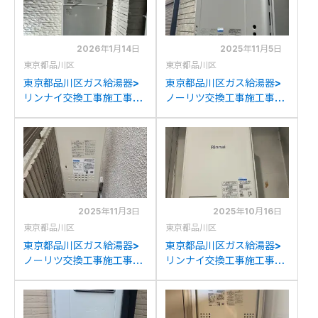
交換
2026年1月14日
2025年11月5日
東京都品川区
東京都品川区
東京都品川区ガス給湯器>
東京都品川区ガス給湯器>
リンナイ交換工事施工事
ノーリツ交換工事施工事
例：パーパスGX-
例：パーパスGX-
20000AW1からリンナイ
2400ZWからノーリツ
RUF-205SAW(B)への交換
GT-C2472AW BLへの交
換
2025年11月3日
2025年10月16日
東京都品川区
東京都品川区
東京都品川区ガス給湯器>
東京都品川区ガス給湯器>
ノーリツ交換工事施工事
リンナイ交換工事施工事
例：東京ガスIS-
例：リンナイRUX-
1203LRSW6からノーリツ
V1610FFUA-Eからリンナ
GH-712W3H BLへの交換
イRUX-V1615SFFUA(A)-