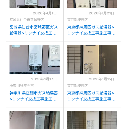
2026年4月1日
2026年1月21日
宮城県仙台市宮城野区
東京都練馬区
宮城県仙台市宮城野区ガス
東京都練馬区ガス給湯器>
給湯器>リンナイ交換工事
リンナイ交換工事施工事
施工事例：リンナイRUF-
例：ノーリツGT-
VS2000SAW-1からリン
1633(S)AWXからリンナイ
ナイRUF-
RUF-SA2005SAW(A)へ
SA2005SAW(A)への交換
の交換
2026年1月17日
2026年1月15日
神奈川県座間市
東京都練馬区
神奈川県座間市ガス給湯器
東京都練馬区ガス給湯器>
>リンナイ交換工事施工事
リンナイ交換工事施工事
例：ノーリツGT-
例：ノーリツGT-
2053(S)AWXからリンナ
2053SAWXからリンナイ
イRUF-SA2005SAW(A)
RUF-SA2005SAW(A)へ
への交換
の交換