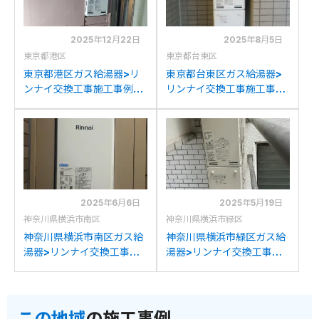
2025年12月22日
2025年8月5日
東京都港区
東京都台東区
東京都港区ガス給湯器>リ
東京都台東区ガス給湯器>
ンナイ交換工事施工事例：
リンナイ交換工事施工事
ノーリツGT-
例：TOTORGE20LS50-S
2053(S)AWXからリンナ
からリンナイRUF-
イRUF-SA2005SAW(A)
SA2005SAW(A)への交換
への交換
2025年6月6日
2025年5月19日
神奈川県横浜市南区
神奈川県横浜市緑区
神奈川県横浜市南区ガス給
神奈川県横浜市緑区ガス給
湯器>リンナイ交換工事施
湯器>リンナイ交換工事施
工事例：リンナイRUF-
工事例：リンナイRUF-
S2003SAWNからリンナ
VS2000SAW-1からリン
イRUF-SA2005SAW(A)
ナイRUF-
この地域
の施工事例
への交換
SA2005SAW(A)への交換