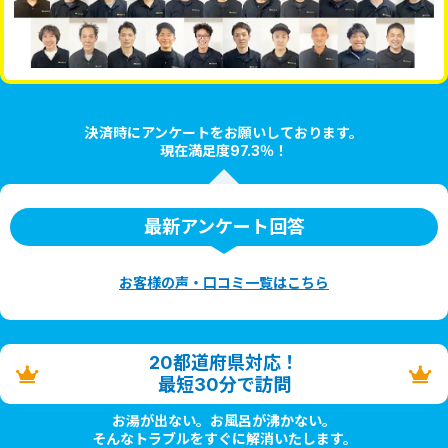
決済時にアンケートをお願いしております。
現在満足度97.3％！
最新アンケート回答
お客様の声・口コミ一覧はこちら
20都道府県対応！
最短30分で訪問
お湯が出ない。お風呂が沸かない。
そんなトラブルをすぐに解消いたします。