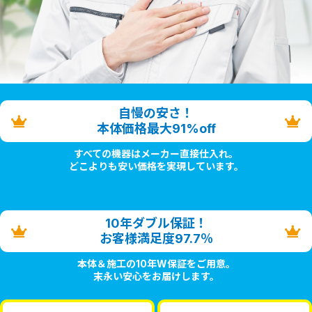
自慢の安さ！
本体価格最大91%off
すべての機器はメーカー直接仕入れ。
どこよりも安い価格を実現しています。
10年ダブル保証！
お客様満足度97.7％
本体＆施工の10年W保証をご用意。
末永い安心をお届けします。