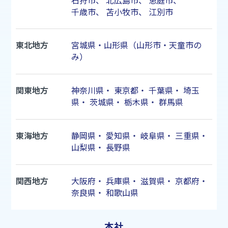
石狩市
、
北広島市
、
恵庭市
、
千歳市
、
苫小牧市
、
江別市
東北地方
宮城県・山形県（山形市・天童市の
み）
関東地方
神奈川県
・
東京都
・
千葉県
・
埼玉
県
・
茨城県
・
栃木県
・
群馬県
東海地方
静岡県
・
愛知県
・
岐阜県
・
三重県
・
山梨県
・
長野県
関西地方
大阪府
・
兵庫県
・
滋賀県
・
京都府
・
奈良県
・
和歌山県
本社