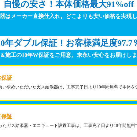
自慢の安さ！
本体価格最大91%off
器はメーカー直接仕入れ。
どこよりも安い価格を実現
10年ダブル保証！
お客様満足度97.7
＆施工の10年W保証をご用意。
末永い安心をお届けし
体保証
買い求めいただいたガス給湯器は、工事完了日より10年間無料で本体を
工保証
ったガス給湯器・エコキュート設置工事は、工事完了日より10年間無料