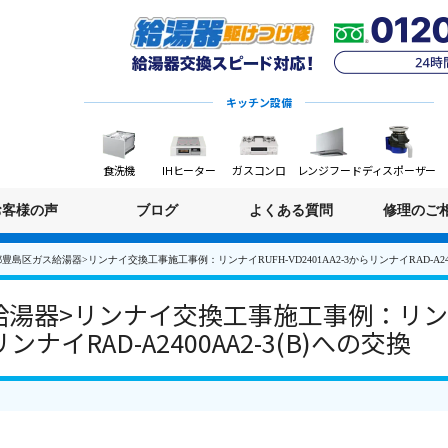
キッチン設備
食洗機
IHヒーター
ガスコンロ
レンジフード
ディスポーザー
お客様の声
ブログ
よくある質問
修理のご
豊島区ガス給湯器>リンナイ交換工事施工事例：リンナイRUFH-VD2401AA2-3からリンナイRAD-A2400
湯器>リンナイ交換工事施工事例：リンナ
リンナイRAD-A2400AA2-3(B)への交換