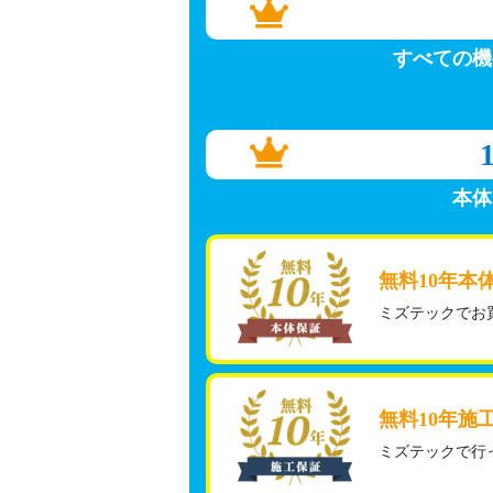
すべての機
本体
無料10年本
ミズテックでお
無料10年施
ミズテックで行