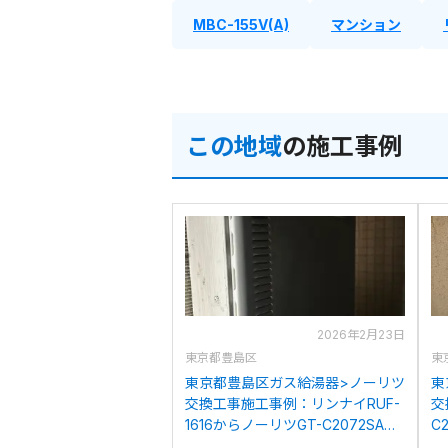
MBC-155V(A)
マンション
この地域
の施工事例
2026年2月23日
東京都豊島区
東
東京都豊島区ガス給湯器>ノーリツ
東
交換工事施工事例：リンナイRUF-
交
1616からノーリツGT-C2072SAW
C
BLへの交換
C