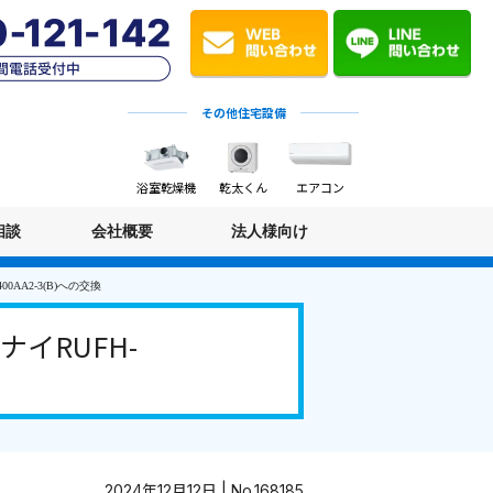
その他住宅設備
浴室乾燥機
乾太くん
エアコン
相談
会社概要
法人様向け
AA2-3(B)への交換
イRUFH-
2024年12月12日 | No.168185