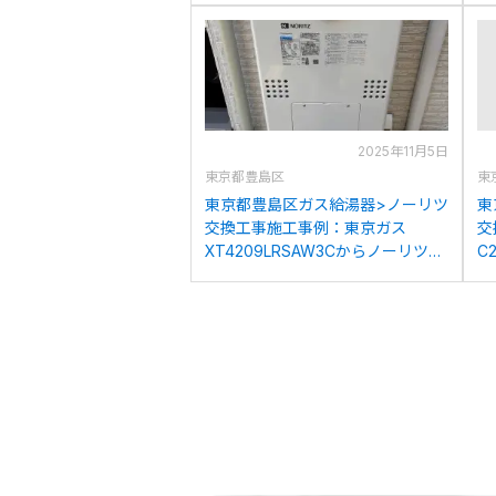
2025年11月5日
東京都豊島区
東
東京都豊島区ガス給湯器>ノーリツ
東
交換工事施工事例：東京ガス
交
XT4209LRSAW3Cからノーリツ
C
GTH-C2460AW3H-1BLへの交換
C