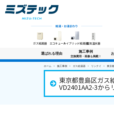
給湯・お湯まわり
ガス給湯器
エコキュート
ハイブリッド給湯器
電気温水器
施工事例
選ばれる理由
交換費用・画像も掲載！
ホーム
施工事例
ガス給湯器
リンナイ
東京都
東京都豊島区ガス給
VD2401AA2-3から