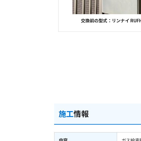
交換前の型式：リンナイ RUFH-
施工
情報
内容
ガス給湯