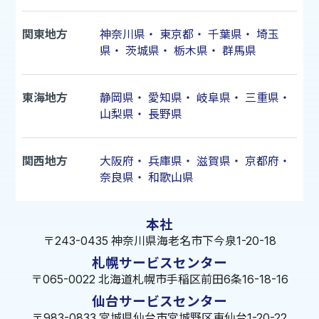
関東地方
神奈川県
・
東京都
・
千葉県
・
埼玉
県
・
茨城県
・
栃木県
・
群馬県
東海地方
静岡県
・
愛知県
・
岐阜県
・
三重県
・
山梨県
・
長野県
関西地方
大阪府
・
兵庫県
・
滋賀県
・
京都府
・
奈良県
・
和歌山県
本社
〒243-0435 神奈川県海老名市下今泉1-20-18
札幌サービスセンター
〒065-0022 北海道札幌市手稲区前田6条16-18-16
仙台サービスセンター
〒983-0833 宮城県仙台市宮城野区東仙台1-20-22