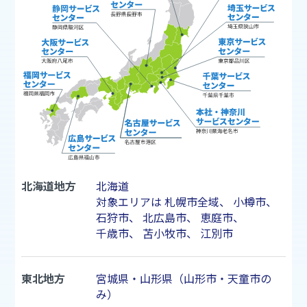
北海道地方
北海道
対象エリアは
札幌市
全域、
小樽市
、
石狩市
、
北広島市
、
恵庭市
、
千歳市
、
苫小牧市
、
江別市
東北地方
宮城県・山形県（山形市・天童市の
み）