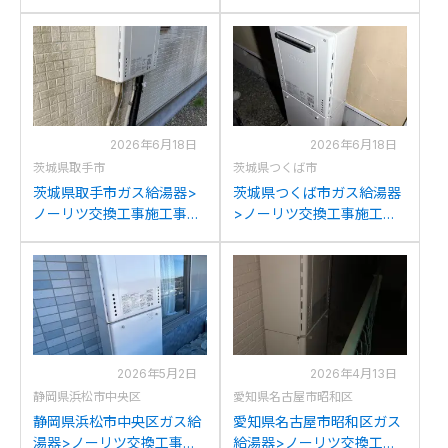
例：リンナイRUF2005AW
例：ノーリツGT-
からノーリツGT-
2050AWXからノーリツ
2070SAW BLへの交換
GT-2070SAW BLへの交換
2026年6月18日
2026年6月18日
茨城県取手市
茨城県つくば市
茨城県取手市ガス給湯器>
茨城県つくば市ガス給湯器
ノーリツ交換工事施工事
>ノーリツ交換工事施工事
例：ノーリツGT-
例：リンナイRUFH-
2050SAWXからノーリツ
VD2401SAW2-3からノーリ
GT-2070SAW BLへの交換
ツGT-2070SAW BLへの交
換
2026年5月2日
2026年4月13日
静岡県浜松市中央区
愛知県名古屋市昭和区
静岡県浜松市中央区ガス給
愛知県名古屋市昭和区ガス
湯器>ノーリツ交換工事施
給湯器>ノーリツ交換工事