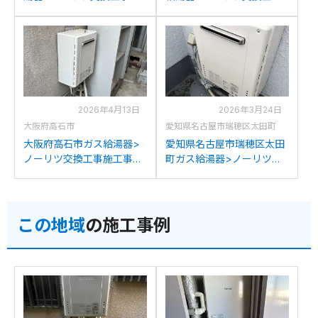
工事例：パーパスSP166-
施工事例：リンナイRUF-
SZRからノーリツGT-
A2003SAW(A)からノーリ
2070SAW BLへの交換
ツGT-2070SAW BLへの交
換
2026年4月13日
2026年3月24日
大阪府高石市
愛知県名古屋市瑞穂区太田町
大阪府高石市ガス給湯器>
愛知県名古屋市瑞穂区太田
ノーリツ交換工事施工事
町ガス給湯器>ノーリツ交
例：ノーリツGTH-
換工事施工事例：ノーリツ
2417AWXDからノーリツ
GT-2027SAWXからノーリ
GT-2070SAW BLへの交換
ツGT-2070SAW BLへの交
この地域
の施工事例
換