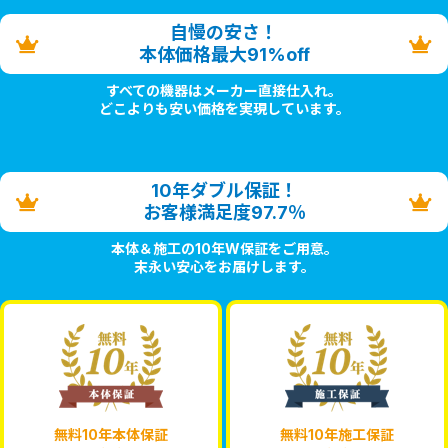
自慢の安さ！
本体価格最大91%off
すべての機器はメーカー直接仕入れ。
どこよりも安い価格を実現しています。
10年ダブル保証！
お客様満足度97.7％
本体＆施工の10年W保証をご用意。
末永い安心をお届けします。
無料10年本体保証
無料10年施工保証