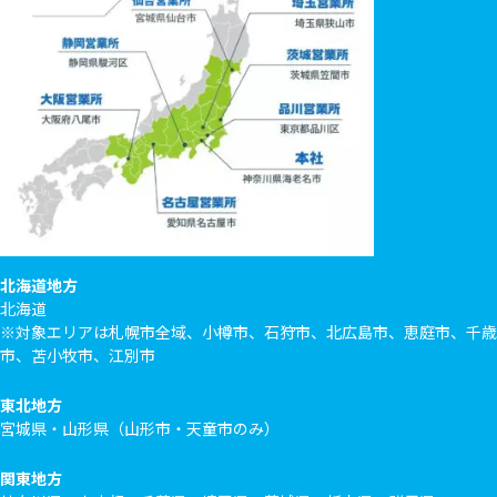
北海道地方
北海道
※対象エリアは札幌市全域、小樽市、石狩市、北広島市、恵庭市、千歳
市、苫小牧市、江別市
東北地方
宮城県・山形県（山形市・天童市のみ）
関東地方