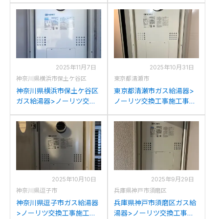
2413AWXH-Tからノーリツ
4299ARSAW3Q-Cからノ
GTH-2454AW3H-T BLへの
ーリツGTH-2454AW3H-T
交換
BLへの交換
2025年11月7日
2025年10月31日
神奈川県横浜市保土ケ谷区
東京都清瀬市
神奈川県横浜市保土ケ谷区
東京都清瀬市ガス給湯器>
ガス給湯器>ノーリツ交換
ノーリツ交換工事施工事
工事施工事例：ノーリツ
例：ノーリツGTH-AWXH-
GTH-2417AWX3H-Tからノ
TからノーリツGTH-
ーリツGTH-2454AW3H-T
2454AW3H-T BLへの交換
BLへの交換
2025年10月10日
2025年9月29日
神奈川県逗子市
兵庫県神戸市須磨区
神奈川県逗子市ガス給湯器
兵庫県神戸市須磨区ガス給
>ノーリツ交換工事施工事
湯器>ノーリツ交換工事施