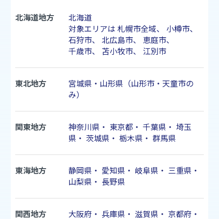
北海道地方
北海道
対象エリアは
札幌市
全域、
小樽市
、
石狩市
、
北広島市
、
恵庭市
、
千歳市
、
苫小牧市
、
江別市
東北地方
宮城県・山形県（山形市・天童市の
み）
関東地方
神奈川県
・
東京都
・
千葉県
・
埼玉
県
・
茨城県
・
栃木県
・
群馬県
東海地方
静岡県
・
愛知県
・
岐阜県
・
三重県
・
山梨県
・
長野県
関西地方
大阪府
・
兵庫県
・
滋賀県
・
京都府
・