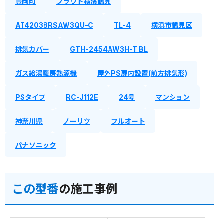
豊岡町
プラウド横濱鶴見
AT42038RSAW3QU-C
TL-4
横浜市鶴見区
排気カバー
GTH-2454AW3H-T BL
ガス給湯暖房熱源機
屋外PS扉内設置(前方排気形)
PSタイプ
RC-J112E
24号
マンション
神奈川県
ノーリツ
フルオート
パナソニック
この型番
の施工事例