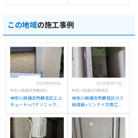
例：ノーリツFT-
工事例：ノーリツGTH-
4222ARS4AW6Qからノー
2417AWX6H-Tからノーリ
リツGTH-2454AW3H-T BL
ツGTH-2454AW3H-T BLへ
この地域
の施工事例
への交換
の交換
2026年8月6日
2026年1月17日
神奈川県横浜市鶴見区
神奈川県横浜市鶴見区
神奈川県横浜市鶴見区エコ
神奈川県横浜市鶴見区ガス
キュート>パナソニック交
給湯器>リンナイ交換工事
換工事施工事例：パナソニ
施工事例：リンナイRUF-
ックHE-37W3Qからパナソ
VS2005SATからリンナイ
ニックHE-H37LQSへの交
RUF-SA2005SAT-L(A)への
換
交換