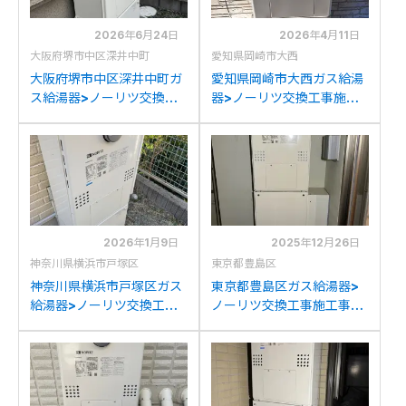
2026年6月24日
2026年4月11日
大阪府堺市中区深井中町
愛知県岡崎市大西
大阪府堺市中区深井中町ガ
愛知県岡崎市大西ガス給湯
ス給湯器>ノーリツ交換工
器>ノーリツ交換工事施工
事施工事例：ノーリツ
事例：ノーリツGTH-
GTH-2434AWXDからノ
2035SAWXからノーリツ
ーリツGTH-
GTH-C2460AW3H-1BL
C2460AW3H-1BLへの交
への交換
換
2026年1月9日
2025年12月26日
神奈川県横浜市戸塚区
東京都豊島区
神奈川県横浜市戸塚区ガス
東京都豊島区ガス給湯器>
給湯器>ノーリツ交換工事
ノーリツ交換工事施工事
施工事例：リンナイRUFH-
例：ノーリツGTH-
K2403SAW2-3からノー
C2439AWX-Lからノーリ
リツGTH-C2460AW3H-
ツGTH-C2460AW3H-
1BLへの交換
1BLへの交換