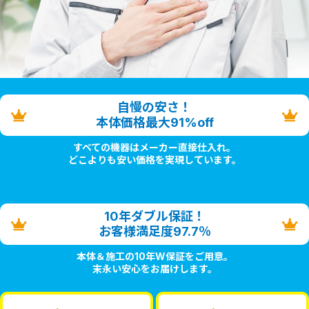
自慢の安さ！
本体価格最大91%off
すべての機器はメーカー直接仕入れ。
どこよりも安い価格を実現しています。
10年ダブル保証！
お客様満足度97.7％
本体＆施工の10年W保証をご用意。
末永い安心をお届けします。