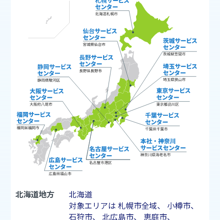
北海道地方
北海道
対象エリアは
札幌市
全域、
小樽市
、
石狩市
、
北広島市
、
恵庭市
、