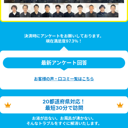
決済時にアンケートをお願いしております。
現在満足度97.3％！
最新アンケート回答
お客様の声・口コミ一覧はこちら
20都道府県対応！
最短30分で訪問
お湯が出ない。お風呂が沸かない。
そんなトラブルをすぐに解消いたします。