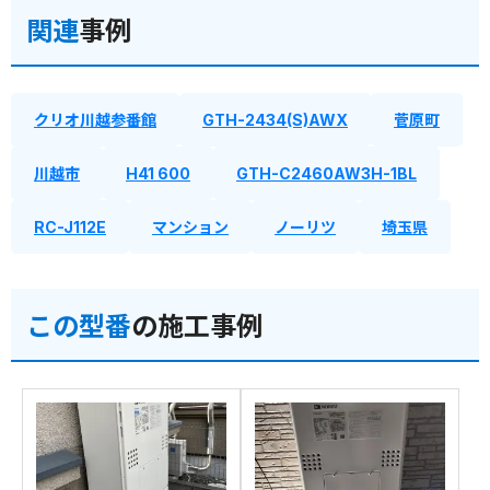
関連
事例
クリオ川越参番館
GTH-2434(S)AWX
菅原町
川越市
H41 600
GTH-C2460AW3H-1BL
RC-J112E
マンション
ノーリツ
埼玉県
この型番
の施工事例