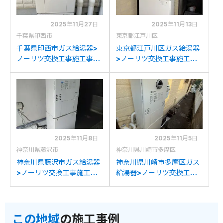
2025年11月27日
2025年11月13日
千葉県印西市
東京都江戸川区
千葉県印西市ガス給湯器>
東京都江戸川区ガス給湯器
ノーリツ交換工事施工事
>ノーリツ交換工事施工事
例：ノーリツGTH-
例：ノーリツGTH-
C2439AWX6Hからノー
2413AWXHからノーリツ
リツGTH-C2460AW3H-
GTH-C2460AW3H-1BL
1BLへの交換
への交換
2025年11月8日
2025年11月5日
神奈川県藤沢市
神奈川県川崎市多摩区
神奈川県藤沢市ガス給湯器
神奈川県川崎市多摩区ガス
>ノーリツ交換工事施工事
給湯器>ノーリツ交換工事
例：ノーリツSF-
施工事例：リンナイRUFH-
GTHA2403Aからノーリ
K2400AW2-6からノーリ
ツGTH-C2460AW3H-
ツGTH-C2460AW3H-
この地域
の施工事例
1BLへの交換
1BLへの交換