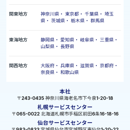
関東地方
神奈川県
・
東京都
・
千葉県
・
埼玉
県
・
茨城県
・
栃木県
・
群馬県
東海地方
静岡県
・
愛知県
・
岐阜県
・
三重県
・
山梨県
・
長野県
関西地方
大阪府
・
兵庫県
・
滋賀県
・
京都府
・
奈良県
・
和歌山県
本社
〒243-0435 神奈川県海老名市下今泉1-20-18
札幌サービスセンター
〒065-0022 北海道札幌市手稲区前田6条16-18-16
仙台サービスセンター
〒983-0833 宮城県仙台市宮城野区東仙台1-20-22