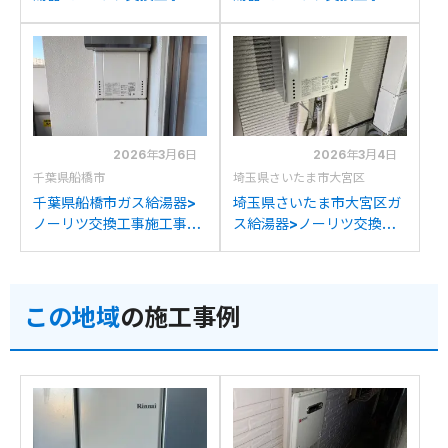
工事例：長府製作所GFK-
工事例：ノーリツGT-
2450WKXからノーリツ
2450SAWXからノーリツ
GT-2470SAW BLへの交
GT-2470SAW BLへの交
換
換
2026年3月6日
2026年3月4日
千葉県船橋市
埼玉県さいたま市大宮区
千葉県船橋市ガス給湯器>
埼玉県さいたま市大宮区ガ
ノーリツ交換工事施工事
ス給湯器>ノーリツ交換工
例：ノーリツGT-
事施工事例：ノーリツGT-
2427SAWXからノーリツ
2428SAWXからノーリツ
GT-2470SAW BLへの交
GT-2470SAW BLへの交
この地域
の施工事例
換
換