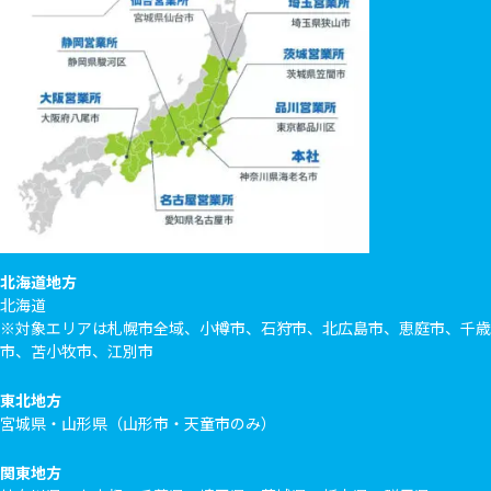
北海道地方
北海道
※対象エリアは札幌市全域、小樽市、石狩市、北広島市、恵庭市、千歳
市、苫小牧市、江別市
東北地方
宮城県・山形県（山形市・天童市のみ）
関東地方