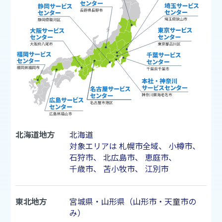
北海道地方
北海道
対象エリアは
札幌市
全域、
小樽市
、
石狩市
、
北広島市
、
恵庭市
、
千歳市
、
苫小牧市
、
江別市
東北地方
宮城県・山形県（山形市・天童市の
み）