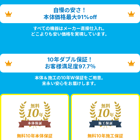
自慢の安さ！
本体価格最大91%off
すべての機器はメーカー直接仕入れ。
どこよりも安い価格を実現しています。
10年ダブル保証！
お客様満足度97.7％
本体＆施工の10年W保証をご用意。
末永い安心をお届けします。
無料10年本体保証
無料10年施工保証