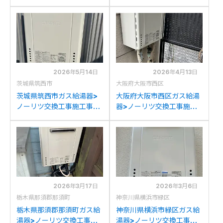
事例：ノーリツ136-
工事施工事例：ノーリツ
C040&GT-2450SWXか
GT-2450SAWXからノー
らノーリツGT-2470SAW
リツGT-2470SAW BLへ
BLへの交換
の交換
2026年5月14日
2026年4月13日
茨城県筑西市
大阪府大阪市西区
茨城県筑西市ガス給湯器>
大阪府大阪市西区ガス給湯
ノーリツ交換工事施工事
器>ノーリツ交換工事施工
例：ノーリツGT-
事例：ノーリツGT-
2428SAWXからノーリツ
2422SAWXからノーリツ
GT-2470SAW BLへの交
GT-2470SAW BLへの交
換
換
2026年3月17日
2026年3月6日
栃木県那須郡那須町
神奈川県横浜市緑区
栃木県那須郡那須町ガス給
神奈川県横浜市緑区ガス給
湯器>ノーリツ交換工事施
湯器>ノーリツ交換工事施