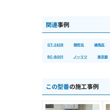
関連
事例
GT-2428
関町北
練馬区
RC-B001
ノーリツ
東京都
この型番
の施工事例