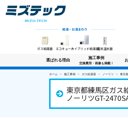
給湯・お湯まわり
ガス給湯器
エコキュート
ハイブリッド給湯器
電気温水器
施工事例
選ばれる理由
交換費用・画像も掲載！
ホーム
施工事例
ガス給湯器
ノーリツ
東京都
東京都練馬区ガス給
ノーリツGT-2470