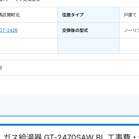
馬区関町北
住居タイプ
戸建て
GT-2428
交換後の型式
ノーリ
円
ガス給湯器 GT-2470SAW BL 工事