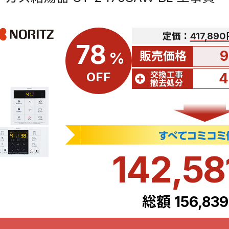
定価：
417,89
78
9
販売価格
%
交換工事
OFF
4
撤去処分
142,58
総額 156,83