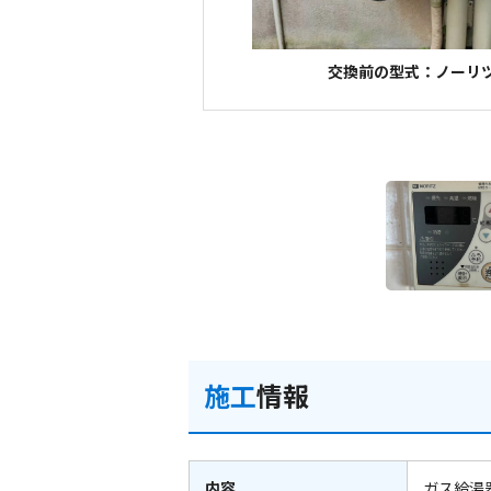
交換前の型式：ノーリツ 
施工
情報
内容
ガス給湯