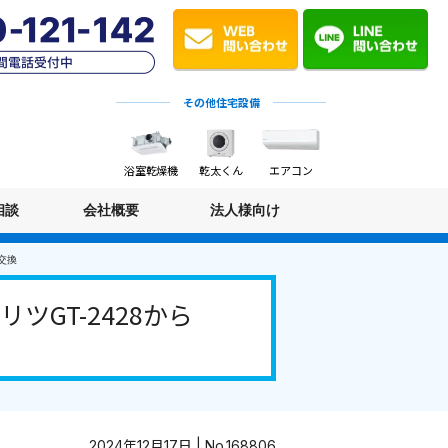
その他住宅設備
浴室乾燥機
乾太くん
エアコン
相談
会社概要
法人様向け
の交換
GT-2428から
2024年12月17日 | No.168806