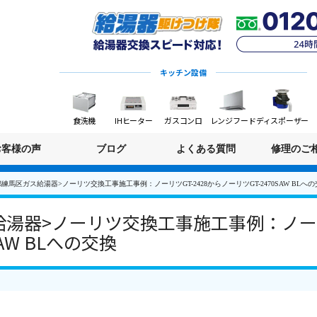
キッチン設備
食洗機
IHヒーター
ガスコンロ
レンジフード
ディスポーザー
お客様の声
ブログ
よくある質問
修理のご
練馬区ガス給湯器>ノーリツ交換工事施工事例：ノーリツGT-2428からノーリツGT-2470SAW BLへ
湯器>ノーリツ交換工事施工事例：ノーリツ
SAW BLへの交換