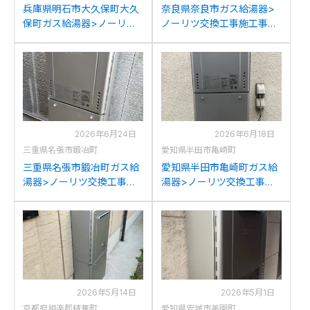
兵庫県明石市大久保町大久
奈良県奈良市ガス給湯器>
保町ガス給湯器>ノーリツ
ノーリツ交換工事施工事
交換工事施工事例：ノーリ
例：ノーリツGT-
ツGT-C2452SAWXからノ
C2472(S)AWからノーリツ
ーリツGT-C2472SAW BL
GT-C2472SAW BLへの交
への交換
換
2026年6月24日
2026年6月18日
三重県名張市鍛冶町
愛知県半田市亀崎町
三重県名張市鍛冶町ガス給
愛知県半田市亀崎町ガス給
湯器>ノーリツ交換工事施
湯器>ノーリツ交換工事施
工事例：ノーリツGT-
工事例：ノーリツGT-
C2432(S)AWXからノーリ
C2452SAWXからノーリツ
ツGT-C2472SAW BLへの
GT-C2472SAW BLへの交
交換
換
2026年5月14日
2026年5月1日
京都府相楽郡精華町
愛知県安城市美園町