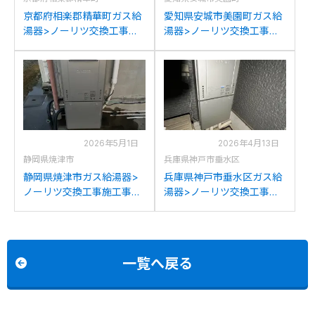
京都府相楽郡精華町ガス給
愛知県安城市美園町ガス給
湯器>ノーリツ交換工事施
湯器>ノーリツ交換工事施
工事例：ノーリツGT-
工事例：ノーリツGT-
C2452(S)AWXからノーリ
C2442SAWX-TGからノー
ツGT-C2472SAW BLへの
リツGT-C2472SAW BLへ
交換
の交換
2026年5月1日
2026年4月13日
静岡県焼津市
兵庫県神戸市垂水区
静岡県焼津市ガス給湯器>
兵庫県神戸市垂水区ガス給
ノーリツ交換工事施工事
湯器>ノーリツ交換工事施
例：ノーリツGTH-
工事例：ノーリツGT-
C2438AWX3Hからノーリ
C2431SAWXからノーリツ
ツGT-C2472SAW BLへの
GT-C2472SAW BLへの交
交換
換
一覧へ戻る