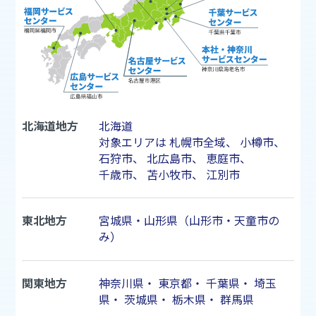
北海道地方
北海道
対象エリアは
札幌市
全域、
小樽市
、
石狩市
、
北広島市
、
恵庭市
、
千歳市
、
苫小牧市
、
江別市
東北地方
宮城県・山形県（山形市・天童市の
み）
関東地方
神奈川県
・
東京都
・
千葉県
・
埼玉
県
・
茨城県
・
栃木県
・
群馬県