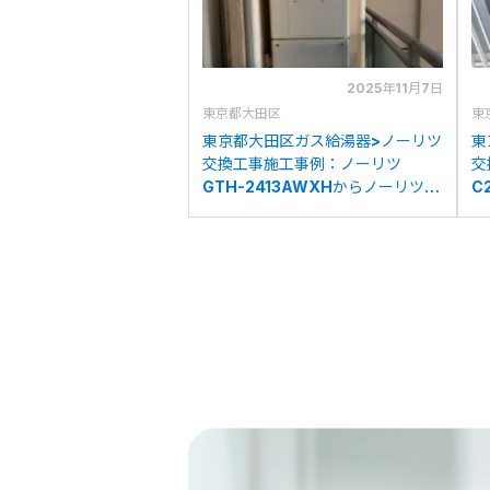
2025年11月7日
東京都大田区
東
東京都大田区ガス給湯器>ノーリツ
東
交換工事施工事例：ノーリツ
交
GTH-2413AWXHからノーリツ
C
GTH-2454AW3HBLへの交換
C