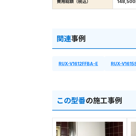
費用総額（税込）
148,50
関連
事例
RUX-V1612FFBA-E
RUX-V1615
この型番
の施工事例