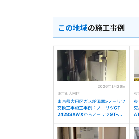
この地域
の施工事例
2026年1月26日
東京都大田区
東
東京都大田区ガス給湯器>ノーリツ
東
交換工事施工事例：ノーリツGT-
交
2428SAWXからノーリツGT-
A
2070SAW BLへの交換
ノ
の