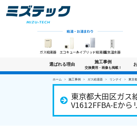
給湯・お湯まわり
ガス給湯器
エコキュート
ハイブリッド給湯器
電気温水器
施工事例
選ばれる理由
交換費用・画像も掲載！
ホーム
施工事例
ガス給湯器
リンナイ
東京都
東京都大田区ガス給
V1612FFBA-Eから