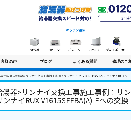
キッチン設備
食洗機
IHヒーター
ガスコンロ
レンジフード
ディスポーザー
お客様の声
ブログ
よくある質問
修理のご
大田区ガス給湯器>リンナイ交換工事施工事例：リンナイRUX-V1612FFBA-EからリンナイRUX-V1615S
湯器>リンナイ交換工事施工事例：リンナ
リンナイRUX-V1615SFFBA(A)-Eへの交換