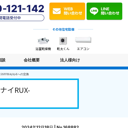
その他住宅設備
浴室乾燥機
乾太くん
エアコン
相談
会社概要
法人様向け
FFBA(A)-Eへの交換
イRUX-
2024年12月18日 | No.168882