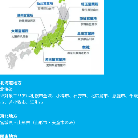
北海道地方
北海道
※対象エリアは札幌市全域、小樽市、石狩市、北広島市、恵庭市、千歳
市、苫小牧市、江別市
東北地方
宮城県・山形県（山形市・天童市のみ）
関東地方