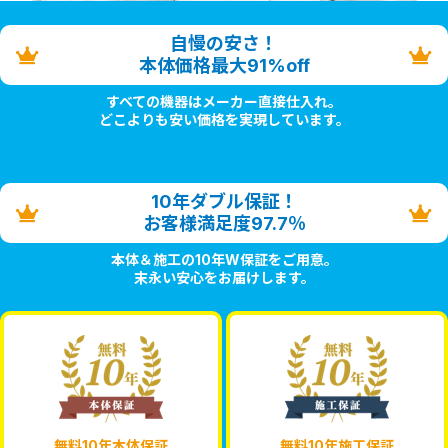
自慢の安さ！
本体価格最大91%off
すべての機器はメーカー直接仕入れ。
どこよりも安い価格を実現しています。
10年ダブル保証！
お客様満足度97.7％
本体＆施工の10年W保証をご用意。
末永い安心をお届けします。
無料10年本体保証
無料10年施工保証