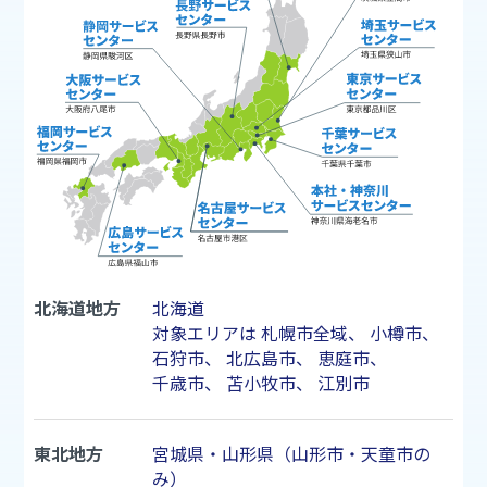
北海道地方
北海道
対象エリアは
札幌市
全域、
小樽市
、
石狩市
、
北広島市
、
恵庭市
、
千歳市
、
苫小牧市
、
江別市
東北地方
宮城県・山形県（山形市・天童市の
み）