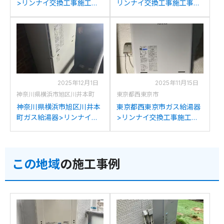
>リンナイ交換工事施工事
リンナイ交換工事施工事
例：リンナイRUF-
例：リンナイRUF-
V2405SAWからリンナイ
A2400SAWからリンナイ
RUF-245SAW(B)への交換
RUF-245SAW(B)への交換
2025年12月1日
2025年11月15日
神奈川県横浜市旭区川井本町
東京都西東京市
神奈川県横浜市旭区川井本
東京都西東京市ガス給湯器
町ガス給湯器>リンナイ交
>リンナイ交換工事施工事
換工事施工事例：リンナイ
例：リンナイRUF-
RUF-V2405SAWからリン
V2405SAWからリンナイ
ナイRUF-245SAW(B)への
RUF-245SAW(B)への交換
この地域
の施工事例
交換