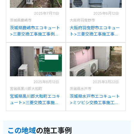
2025年7月11日
2025年6月12日
茨城県鹿嶋市
大阪府羽曳野市
茨城県鹿嶋市エコキュート
大阪府羽曳野市エコキュー
>三菱交換工事施工事例：
ト>三菱交換工事施工事
ダイキンTUN46NFVから三
例：ミツビシSRT-
菱SRT-S466への交換
HPT46W4から三菱SRT-
S466への交換
2025年6月12日
2025年3月22日
宮城県黒川郡大和町
茨城県水戸市
宮城県黒川郡大和町エコキ
茨城県水戸市エコキュート
ュート>三菱交換工事施工
>ミツビシ交換工事施工事
事例：コロナCHP-
例：三菱SRT-HPT46W5か
371D1A10から三菱SRT-
ら三菱SRT-S466への交換
S466への交換
この地域
の施工事例