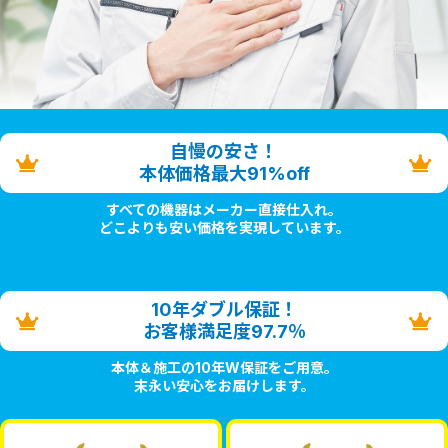
自慢の安さ！
本体価格最大91%off
すべての機器はメーカー直接仕入れ。
どこよりも安い価格を実現しています。
10年ダブル保証！
お客様満足度97.7％
本体＆施工の10年W保証をご用意。
末永い安心をお届けします。