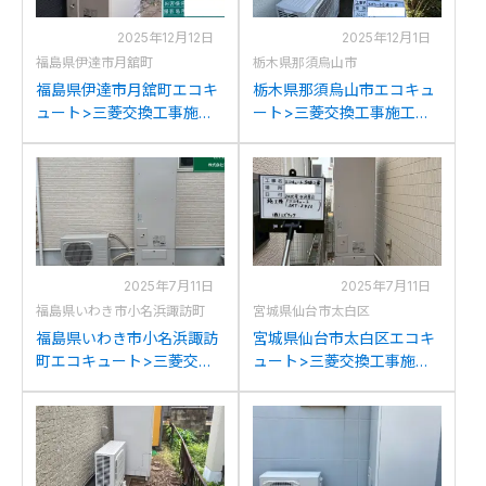
2025年12月12日
2025年12月1日
福島県伊達市月舘町
栃木県那須烏山市
福島県伊達市月舘町エコキ
栃木県那須烏山市エコキュ
ュート>三菱交換工事施工
ート>三菱交換工事施工事
事例：三菱SRT-HPT46W7
例：三菱SRT-HPT46W7か
から三菱SRT-S466への交
ら三菱SRT-S466への交換
換
2025年7月11日
2025年7月11日
福島県いわき市小名浜諏訪町
宮城県仙台市太白区
福島県いわき市小名浜諏訪
宮城県仙台市太白区エコキ
町エコキュート>三菱交換
ュート>三菱交換工事施工
工事施工事例：日立BHP-
事例：コロナUWH-
F56PUから三菱SRT-S466
46S110A2Uから三菱SRT-
への交換
S466への交換