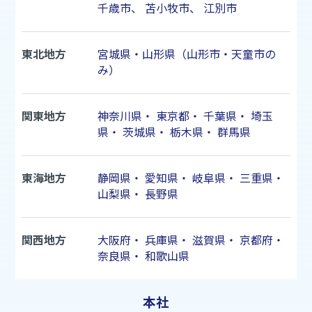
千歳市
、
苫小牧市
、
江別市
東北地方
宮城県・山形県（山形市・天童市の
み）
関東地方
神奈川県
・
東京都
・
千葉県
・
埼玉
県
・
茨城県
・
栃木県
・
群馬県
東海地方
静岡県
・
愛知県
・
岐阜県
・
三重県
・
山梨県
・
長野県
関西地方
大阪府
・
兵庫県
・
滋賀県
・
京都府
・
奈良県
・
和歌山県
本社