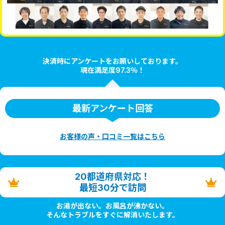
決済時にアンケートをお願いしております。
現在満足度97.3％！
最新アンケート回答
お客様の声・口コミ一覧はこちら
20都道府県対応！
最短30分で訪問
お湯が出ない。お風呂が沸かない。
そんなトラブルをすぐに解消いたします。