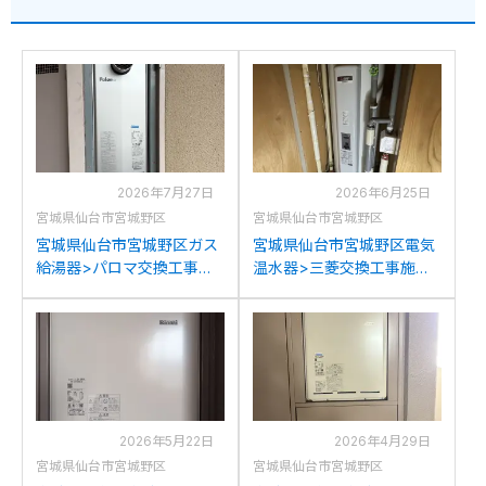
2026年7月27日
2026年6月25日
宮城県仙台市宮城野区
宮城県仙台市宮城野区
宮城県仙台市宮城野区ガス
宮城県仙台市宮城野区電気
給湯器>パロマ交換工事施
温水器>三菱交換工事施工
工事例：パロマFH-
事例：日立BE-3840-LCか
S1610ATLからパロマFH-
ら三菱SRG-375Gへの交換
S1614SATLへの交換
2026年5月22日
2026年4月29日
宮城県仙台市宮城野区
宮城県仙台市宮城野区