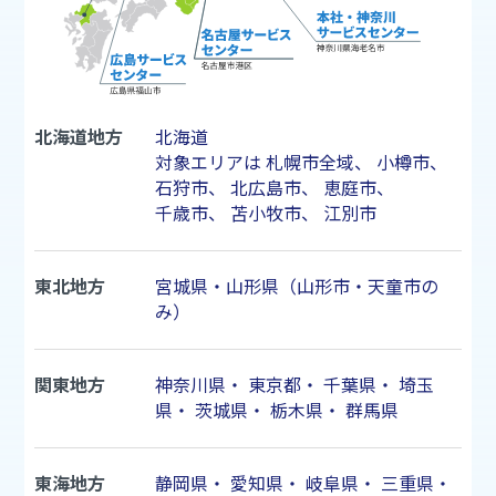
北海道地方
北海道
対象エリアは
札幌市
全域、
小樽市
、
石狩市
、
北広島市
、
恵庭市
、
千歳市
、
苫小牧市
、
江別市
東北地方
宮城県・山形県（山形市・天童市の
み）
関東地方
神奈川県
・
東京都
・
千葉県
・
埼玉
県
・
茨城県
・
栃木県
・
群馬県
東海地方
静岡県
・
愛知県
・
岐阜県
・
三重県
・