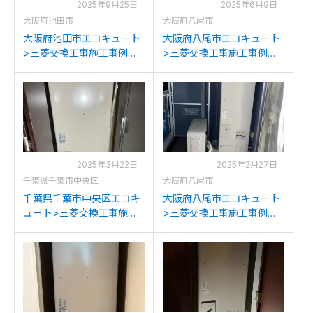
2025年9月25日
2025年6月9日
大阪府池田市
大阪府八尾市
大阪府池田市エコキュート
大阪府八尾市エコキュート
>三菱交換工事施工事例：
>三菱交換工事施工事例：
ミツビシSRT-
ミツビシSRT-HPT30WD4
HPT303WFDから三菱
から三菱SRT-W306Dへの
SRT-W306Dへの交換
交換
2025年3月22日
2025年2月27日
千葉県千葉市中央区
大阪府八尾市
千葉県千葉市中央区エコキ
大阪府八尾市エコキュート
ュート>三菱交換工事施工
>三菱交換工事施工事例：
事例：パナソニックHE-
ミツビシ/三菱SRT-
30C1QMから三菱SRT-
HPT30WD4から三菱SRT-
W306Dへの交換
W306Dへの交換