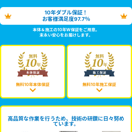
10年ダブル保証！
お客様満足度97.7％
本体＆施工の10年W保証をご用意。
末永い安心をお届けします。
無料10年本体保証
無料10年施工保証
高品質な作業を行うため、技術の研鑽に日々努め
ています。