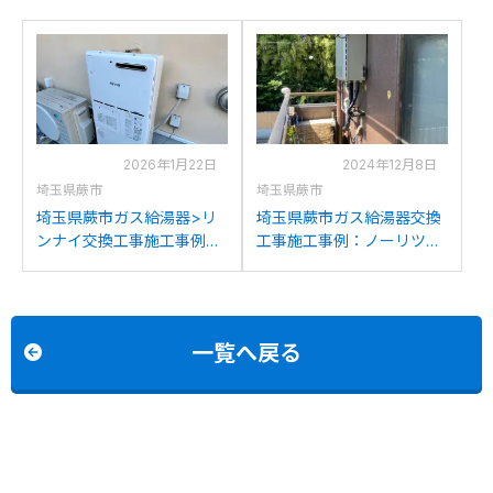
2026年1月22日
2024年12月8日
埼玉県蕨市
埼玉県蕨市
埼玉県蕨市ガス給湯器>リ
埼玉県蕨市ガス給湯器交換
ンナイ交換工事施工事例：
工事施工事例：ノーリツ
リンナイRH-100WNからリ
GT-C2452SAWXからノー
ンナイRH-101W2-6(B)への
リツGT-C2472SAW BLへ
交換
の交換
一覧へ戻る