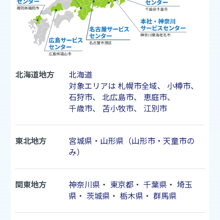
北海道地方
北海道
対象エリアは
札幌市
全域、
小樽市
、
石狩市
、
北広島市
、
恵庭市
、
千歳市
、
苫小牧市
、
江別市
東北地方
宮城県・山形県（山形市・天童市の
み）
関東地方
神奈川県
・
東京都
・
千葉県
・
埼玉
県
・
茨城県
・
栃木県
・
群馬県