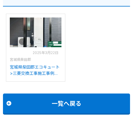
2025年3月22日
宮城県柴田郡
宮城県柴田郡エコキュート
>三菱交換工事施工事例：
三菱SRT-HPT55N4から三
菱SRT-S466Uへの交換
一覧へ戻る