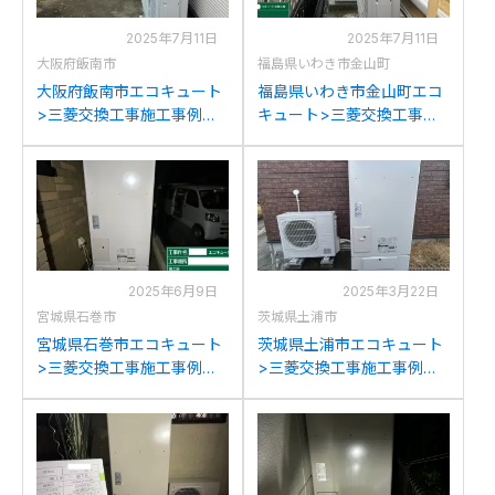
2025年7月11日
2025年7月11日
大阪府飯南市
福島県いわき市金山町
大阪府飯南市エコキュート
福島県いわき市金山町エコ
>三菱交換工事施工事例：
キュート>三菱交換工事施
三菱SRT-3768CFUBLから
工事例：三菱SRT-
三菱SRT-S376Uへの交換
HPT37WUX7から三菱
SRT-S376Uへの交換
2025年6月9日
2025年3月22日
宮城県石巻市
茨城県土浦市
宮城県石巻市エコキュート
茨城県土浦市エコキュート
>三菱交換工事施工事例：
>三菱交換工事施工事例：
ユーリッチCFT-46MJ1から
三菱SRT-HPU45A6から三
三菱SRT-S376Uへの交換
菱SRT-S376Uへの交換