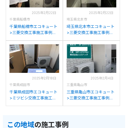
2025年2月22日
2025年2月22日
千葉県船橋市
埼玉県北本市
千葉県船橋市エコキュート
埼玉県北本市エコキュート
>三菱交換工事施工事例：
>三菱交換工事施工事例：
パナソニックHE-K46BQS
三菱SRT-HPT37WUX5か
から三菱SRT-S376Uへの
ら三菱SRT-S376Uへの交
交換
換
2025年2月18日
2025年2月4日
千葉県成田市
三重県亀山市
千葉県成田市エコキュート
三重県亀山市エコキュート
>ミツビシ交換工事施工事
>三菱交換工事施工事例：
例：三菱SRT-3768WFU-
コロナCTU-371D1A9から
BLからミツビシSRT-
三菱SRT-S376Uへの交換
S376Uへの交換
この地域
の施工事例