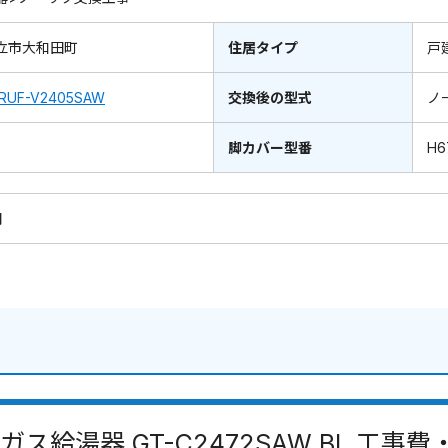
立市大和田町
住居タイプ
戸
RUF-V2405SAW
交換後の型式
ノ
脚カバー型番
H6
円
ガス給湯器 GT-C2472SAW BL 工事