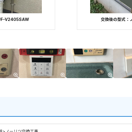
-V2405SAW
交換後の型式：ノー
器>ノーリツ交換工事