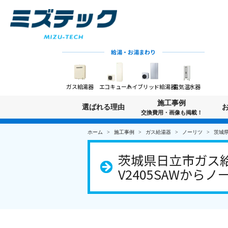
給湯・お湯まわり
ガス給湯器
エコキュート
ハイブリッド給湯器
電気温水器
施工事例
選ばれる理由
交換費用・画像も掲載！
ホーム
施工事例
ガス給湯器
ノーリツ
茨城県
茨城県日立市ガス給
V2405SAWからノー