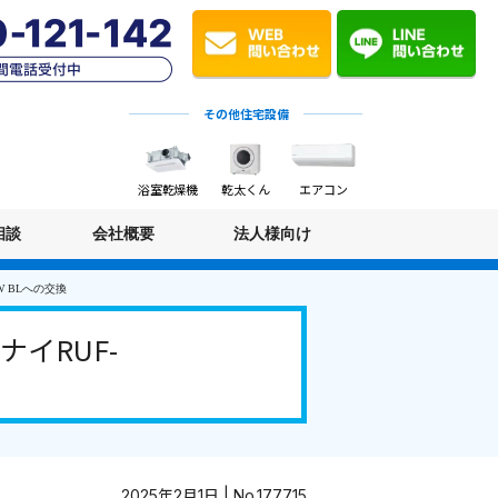
その他住宅設備
浴室乾燥機
乾太くん
エアコン
相談
会社概要
法人様向け
W BLへの交換
イRUF-
2025年2月1日 | No.177715