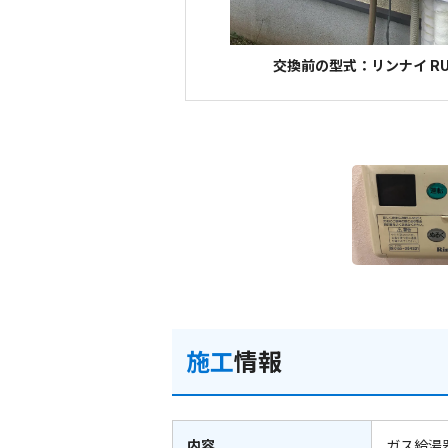
交換前の型式：リンナイ RUF
施工
情報
内容
ガス給湯