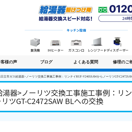
キッチン設備
食洗機
IHヒーター
ガスコンロ
レンジフード
ディスポーザー
お客様の声
ブログ
よくある質問
修理のご
日立市ガス給湯器>ノーリツ交換工事施工事例：リンナイRUF-V2405SAWからノーリツGT-C2472SA
湯器>ノーリツ交換工事施工事例：リンナ
リツGT-C2472SAW BLへの交換