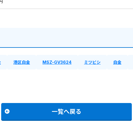
0円
金
港区白金
MSZ-GV3624
ミツビシ
白金
一覧へ戻る