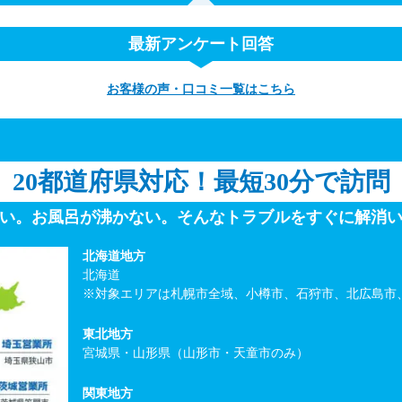
最新アンケート回答
お客様の声・口コミ一覧はこちら
20都道府県対応！
最短30分で訪問
い。お風呂が沸かない。
そんなトラブルをすぐに解消
北海道地方
北海道
※対象エリアは札幌市全域、小樽市、石狩市、北広島市
東北地方
宮城県・山形県（山形市・天童市のみ）
関東地方