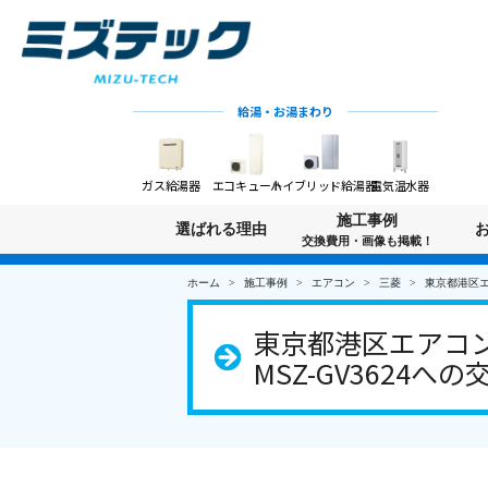
給湯・お湯まわり
ガス給湯器
エコキュート
ハイブリッド給湯器
電気温水器
施工事例
選ばれる理由
交換費用・画像も掲載！
ホーム
施工事例
エアコン
三菱
東京都港区エ
東京都港区エアコン
MSZ-GV3624への