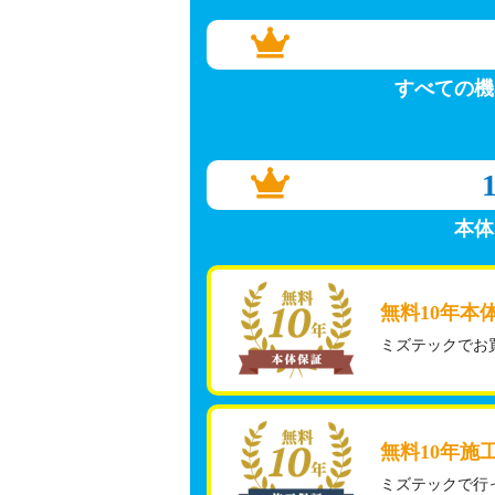
すべての機
本体
無料10年本
ミズテックでお
無料10年施
ミズテックで行