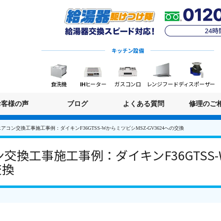
キッチン設備
食洗機
IHヒーター
ガスコンロ
レンジフード
ディスポーザー
お客様の声
ブログ
よくある質問
修理のご
アコン交換工事施工事例：ダイキンF36GTSS-WからミツビシMSZ-GV3624への交換
交換工事施工事例：ダイキンF36GTSS
交換