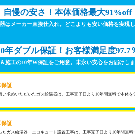
自慢の安さ！
本体価格最大91%off
器はメーカー直接仕入れ。
どこよりも安い価格を実現
10年ダブル保証！
お客様満足度97.7
＆施工の10年W保証をご用意。
末永い安心をお届けし
体保証
買い求めいただいたガス給湯器は、工事完了日より10年間無料で本体を
工保証
ったガス給湯器・エコキュート設置工事は、工事完了日より10年間無料