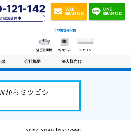
その他住宅設備
浴室乾燥機
乾太くん
エアコン
相談
会社概要
法人様向け
-Wからミツビシ
2025年2月4日 | No.177990