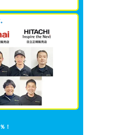
す。
3％！