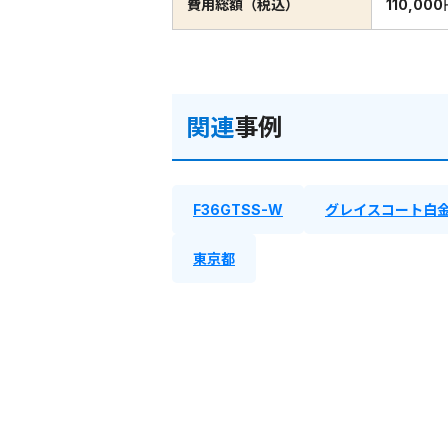
費用総額（税込）
110,00
関連
事例
F36GTSS-W
グレイスコート白
東京都