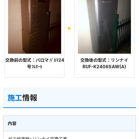
交換前の型式：パロマ ﾊﾟﾛﾏ24
交換後の型式：リンナイ
号ﾌﾙﾎｰﾄ
RUF-K2406SAW(A)
施工
情報
内容
ガス給湯器>リンナイ交換工事