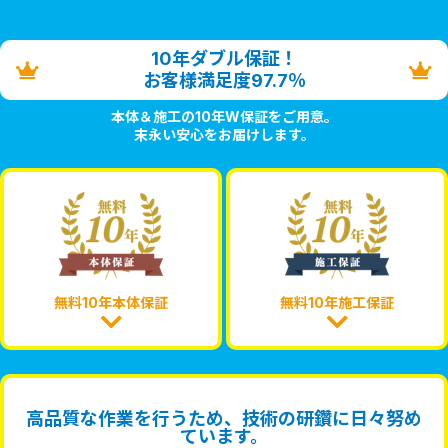
10年ダブル保証！
お客様満足度97.7％
本体＆施工の10年W保証をご用意。
末永い安心をお届けします。
無料10年本体保証
無料10年施工保証
高品質な作業を行うため、技術の研鑽に日々努め
ています。