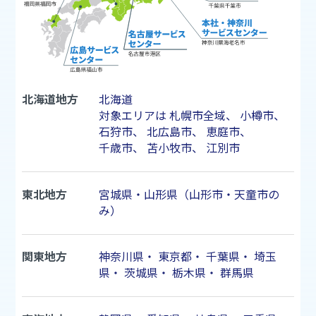
北海道地方
北海道
対象エリアは
札幌市
全域、
小樽市
、
石狩市
、
北広島市
、
恵庭市
、
千歳市
、
苫小牧市
、
江別市
東北地方
宮城県・山形県（山形市・天童市の
み）
関東地方
神奈川県
・
東京都
・
千葉県
・
埼玉
県
・
茨城県
・
栃木県
・
群馬県