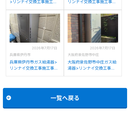
>リンナイ交換工事施工事
リンナイ交換工事施工事
例：リンナイRUF-
例：ノーリツGTH-
V2001SAWからリンナイ
2045SAWXからリンナイ
RUF-K2406SAW(A)への交
RUF-K2406SAW(A)への交
換
換
2026年7月17日
2026年7月17日
兵庫県伊丹市
大阪府泉佐野市中庄
兵庫県伊丹市ガス給湯器>
大阪府泉佐野市中庄ガス給
リンナイ交換工事施工事
湯器>リンナイ交換工事施
例：ノーリツGT-
工事例：パロマFH-
C2452SAWX-2からリンナ
241AWDからリンナイRUF-
イRUF-K2406SAW(A)への
K2406SAW(A)への交換
交換
一覧へ戻る