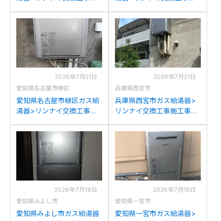
工事例：ノーリツGT-
工事例：リンナイRUF-
2428SAWXからリンナイ
V2405AWからリンナイ
RUF-K2406SAW(A)への交
RUF-K2406SAW(A)への交
換
換
2026年7月21日
2026年7月21日
愛知県名古屋市緑区
兵庫県西宮市
愛知県名古屋市緑区ガス給
兵庫県西宮市ガス給湯器>
湯器>リンナイ交換工事施
リンナイ交換工事施工事
工事例：ノーリツGTH-
例：ノーリツGFK-
C2446SAWXDからリンナ
2414WKA-Kからリンナイ
イRUF-K2406SAW(A)への
RUF-K2406SAW(A)への交
交換
換
2026年7月18日
2026年7月18日
愛知県みよし市
愛知県一宮市
愛知県みよし市ガス給湯器
愛知県一宮市ガス給湯器>