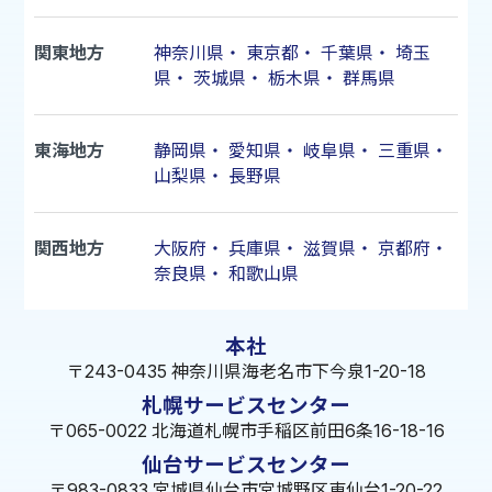
関東地方
神奈川県
・
東京都
・
千葉県
・
埼玉
県
・
茨城県
・
栃木県
・
群馬県
東海地方
静岡県
・
愛知県
・
岐阜県
・
三重県
・
山梨県
・
長野県
関西地方
大阪府
・
兵庫県
・
滋賀県
・
京都府
・
奈良県
・
和歌山県
本社
〒243-0435 神奈川県海老名市下今泉1-20-18
札幌サービスセンター
〒065-0022 北海道札幌市手稲区前田6条16-18-16
仙台サービスセンター
〒983-0833 宮城県仙台市宮城野区東仙台1-20-22