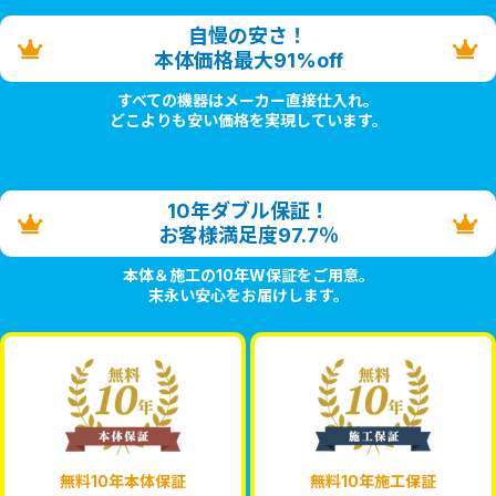
自慢の安さ！
本体価格最大91%off
すべての機器はメーカー直接仕入れ。
どこよりも安い価格を実現しています。
10年ダブル保証！
お客様満足度97.7％
本体＆施工の10年W保証をご用意。
末永い安心をお届けします。
無料10年本体保証
無料10年施工保証