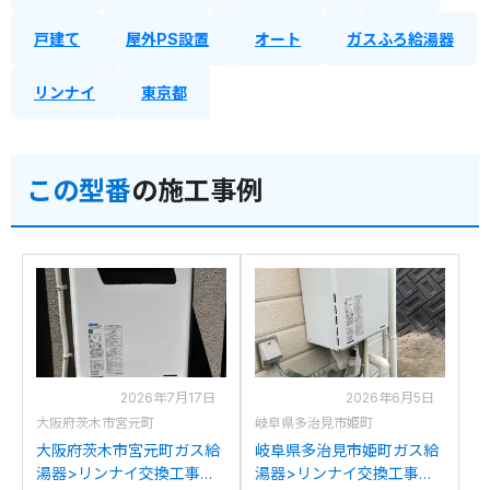
戸建て
屋外PS設置
オート
ガスふろ給湯器
リンナイ
東京都
この型番
の施工事例
2026年7月17日
2026年6月5日
大阪府茨木市宮元町
岐阜県多治見市姫町
大阪府茨木市宮元町ガス給
岐阜県多治見市姫町ガス給
湯器>リンナイ交換工事施
湯器>リンナイ交換工事施