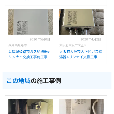
例：リンナイRUF-
例：リンナイRUF-
A1610SAWからリンナイ
A1610SAWからリンナイ
RUF-A1615SAW(C)への交
RUF-A1615SAW(C)への交
換
換
2026年5月6日
2026年4月2日
兵庫県姫路市
大阪府大阪市大正区
兵庫県姫路市ガス給湯器>
大阪府大阪市大正区ガス給
リンナイ交換工事施工事
湯器>リンナイ交換工事施
例：パロマFH-164AWDか
工事例：リンナイRUF-
らリンナイRUF-
A1610SAW(A)からリンナイ
A1615SAW(C)への交換
RUF-A1615SAW(C)への交
この地域
の施工事例
換