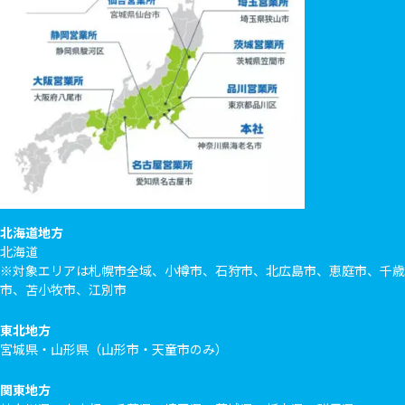
北海道地方
北海道
※対象エリアは札幌市全域、小樽市、石狩市、北広島市、恵庭市、千歳
市、苫小牧市、江別市
東北地方
宮城県・山形県（山形市・天童市のみ）
関東地方