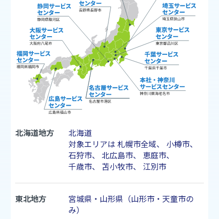
北海道地方
北海道
対象エリアは
札幌市
全域、
小樽市
、
石狩市
、
北広島市
、
恵庭市
、
千歳市
、
苫小牧市
、
江別市
東北地方
宮城県・山形県（山形市・天童市の
み）