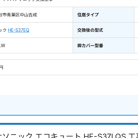
台市青葉区中山吉成
住居タイプ
ック
HE-S37EQ
交換後の型式
LW
脚カバー型番
0円
ソニック エコキュート HE-S37LQS