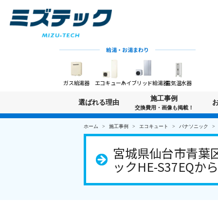
給湯・お湯まわり
ガス給湯器
エコキュート
ハイブリッド給湯器
電気温水器
施工事例
選ばれる理由
交換費用・画像も掲載！
ホーム
施工事例
エコキュート
パナソニック
宮城県仙台市青葉
ックHE-S37EQか