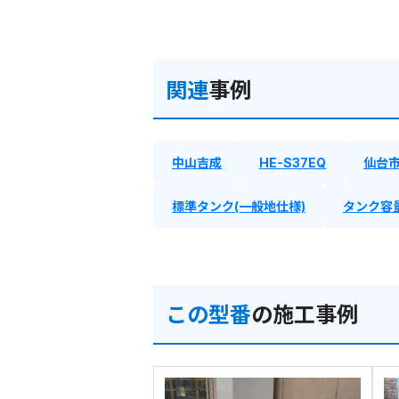
関連
事例
中山吉成
HE-S37EQ
仙台
標準タンク(一般地仕様)
タンク容量
この型番
の施工事例