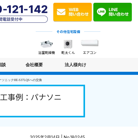
その他住宅設備
浴室乾燥機
乾太くん
エアコン
相談
会社概要
法人様向け
ニックHE-S37LQSへの交換
施工事例：パナソニ
2025年2月14日 | No.180245