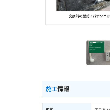
交換前の型式：パナソニック 
施工
情報
内容
エコキュ