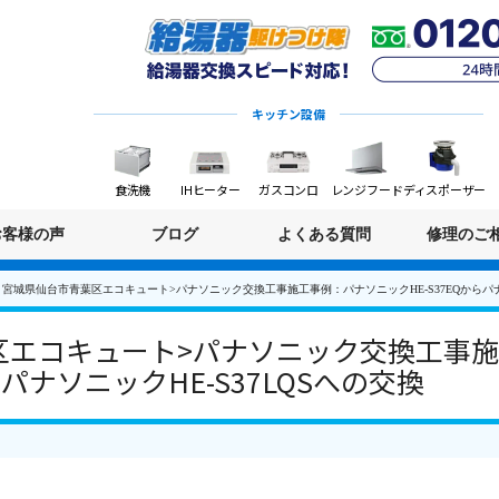
キッチン設備
食洗機
IHヒーター
ガスコンロ
レンジフード
ディスポーザー
お客様の声
ブログ
よくある質問
修理のご
宮城県仙台市青葉区エコキュート>パナソニック交換工事施工事例：パナソニックHE-S37EQからパナソ
区エコキュート>パナソニック交換工事
らパナソニックHE-S37LQSへの交換