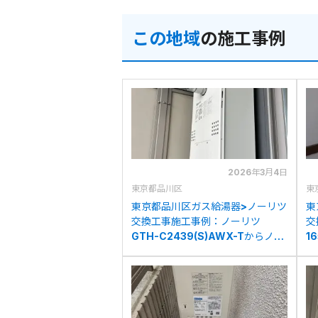
この地域
の施工事例
2026年3月4日
東京都品川区
東
東京都品川区ガス給湯器>ノーリツ
東
交換工事施工事例：ノーリツ
交
GTH-C2439(S)AWX-Tからノー
1
リツGTH-C2460AW3H-T-1BL
1
への交換