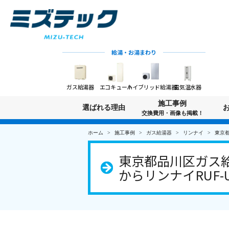
給湯・お湯まわり
ガス給湯器
エコキュート
ハイブリッド給湯器
電気温水器
施工事例
選ばれる理由
交換費用・画像も掲載！
ホーム
施工事例
ガス給湯器
リンナイ
東京都
東京都品川区ガス給
からリンナイRUF-U