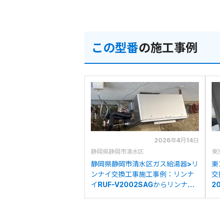
この型番
の施工事例
2026年4月14日
静岡県静岡市清水区
東
静岡県静岡市清水区ガス給湯器>リ
東
ンナイ交換工事施工事例：リンナ
交
イRUF-V2002SAGからリンナイ
2
RUF-UE2008AGへの交換
U