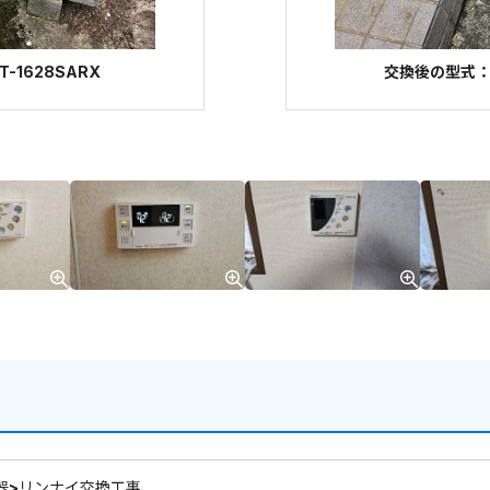
-1628SARX
交換後の型式：リ
器>リンナイ交換工事