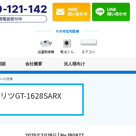
その他住宅設備
浴室乾燥機
乾太くん
エアコン
相談
会社概要
法人様向け
AGへの交換
T-1628SARX
2025年2月18日 | No.180877