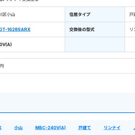
川区小山
住居タイプ
戸
GT-1628SARX
交換後の型式
リ
0V(A)
9円
X
小山
MBC-240V(A)
戸建て
リンナイ