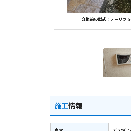
交換前の型式：ノーリツ GT
施工
情報
内容
ガス給湯