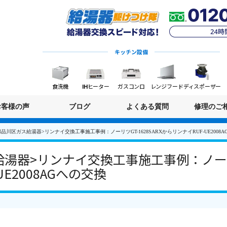
キッチン設備
食洗機
IHヒーター
ガスコンロ
レンジフード
ディスポーザー
お客様の声
ブログ
よくある質問
修理のご
品川区ガス給湯器>リンナイ交換工事施工事例：ノーリツGT-1628SARXからリンナイRUF-UE2008
湯器>リンナイ交換工事施工事例：ノーリツG
E2008AGへの交換