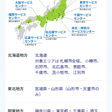
北海道地方
北海道
対象エリアは
札幌市
全域、
小樽市
、
石狩市
、
北広島市
、
恵庭市
、
千歳市
、
苫小牧市
、
江別市
東北地方
宮城県・山形県（山形市・天童市の
み）
関東地方
神奈川県
・
東京都
・
千葉県
・
埼玉