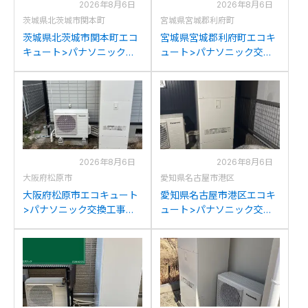
2026年8月6日
2026年8月6日
茨城県北茨城市関本町
宮城県宮城郡利府町
茨城県北茨城市関本町エコ
宮城県宮城郡利府町エコキ
キュート>パナソニック交
ュート>パナソニック交換
換工事施工事例：コロナ
工事施工事例：パナソニッ
CTU-37D1A10からパナソ
クHE-37K3XPからパナソ
ニックHE-S37LQSへの交
ニックHE-S37LQSへの交
換
換
2026年8月6日
2026年8月6日
大阪府松原市
愛知県名古屋市港区
大阪府松原市エコキュート
愛知県名古屋市港区エコキ
>パナソニック交換工事施
ュート>パナソニック交換
工事例：パナソニック
工事施工事例：ダイキン
HEK37DXからパナソニッ
TU-37KFVからパナソニッ
クHE-S37LQSへの交換
クHE-S37LQSへの交換