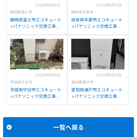
2026年8月3日
2026年8月3日
静岡県富士市
岐阜県本巣市
静岡県富士市エコキュート
岐阜県本巣市エコキュート
>パナソニック交換工事施
>パナソニック交換工事施
工事例：ダイキン
工事例：日立HWH-
TU37DFCVからパナソニッ
FBH373CTからパナソニッ
クHE-S37LQSへの交換
クHE-S37LQSへの交換
2026年8月3日
2026年8月3日
茨城県守谷市
愛知県瀬戸市
茨城県守谷市エコキュート
愛知県瀬戸市エコキュート
>パナソニック交換工事施
>パナソニック交換工事施
工事例：ダイキン
工事例：パナソニックHE-
RQW45JVからパナソニッ
K37EXからパナソニック
クHE-S37LQSへの交換
HE-S37LQSへの交換
一覧へ戻る