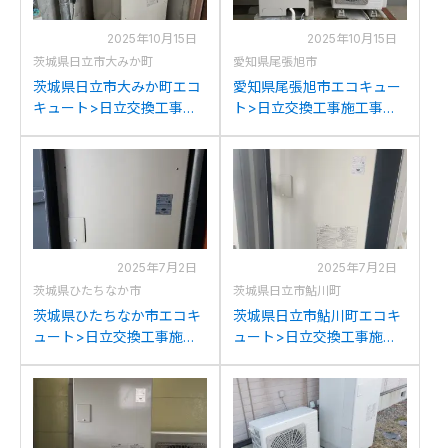
2025年10月15日
2025年10月15日
茨城県日立市大みか町
愛知県尾張旭市
茨城県日立市大みか町エコ
愛知県尾張旭市エコキュー
キュート>日立交換工事施
ト>日立交換工事施工事
工事例：日立BHP-TD373
例：パナソニックHE-
から日立BHP-FN37WUへ
370SGQCから日立BHP-
の交換
FN37WUへの交換
2025年7月2日
2025年7月2日
茨城県ひたちなか市
茨城県日立市鮎川町
茨城県ひたちなか市エコキ
茨城県日立市鮎川町エコキ
ュート>日立交換工事施工
ュート>日立交換工事施工
事例：日立BHP-YS371Dか
事例：日立BHP-TA37NEか
らBHP-FN37WUへの交換
ら日立BHP-FN37WUへの
交換