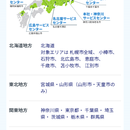
北海道地方
北海道
対象エリアは
札幌市
全域、
小樽市
、
石狩市
、
北広島市
、
恵庭市
、
千歳市
、
苫小牧市
、
江別市
東北地方
宮城県・山形県（山形市・天童市の
み）
関東地方
神奈川県
・
東京都
・
千葉県
・
埼玉
県
・
茨城県
・
栃木県
・
群馬県