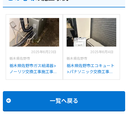
2025年6月23日
2025年6月4日
栃木県佐野市
栃木県佐野市
栃木県佐野市ガス給湯器>
栃木県佐野市エコキュート
ノーリツ交換工事施工事
>パナソニック交換工事施
例：パーパスGN-204AR1か
工事例：パナソニック
らノーリツGT-C2072SAR
HE370SFQからパナソニッ
BLへの交換
クHE-S46LQSへの交換
一覧へ戻る