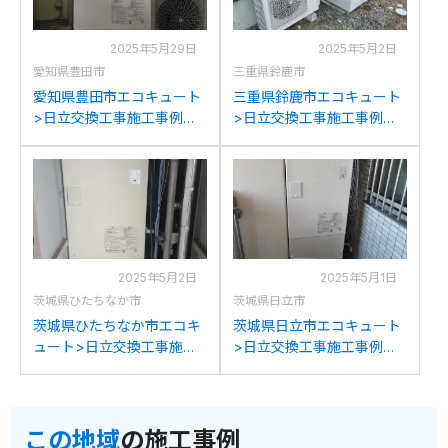
2025年5月29日
2025年5月2日
愛知県豊田市
三重県鈴鹿市
愛知県豊田市エコキュート
三重県鈴鹿市エコキュート
>日立交換工事施工事例：
>日立交換工事施工事例：
ミツビシSRT-HPT37C1か
パナソニックHE-370SEQ
ら日立BHP-FN37WUへの
から日立BHP-FN37WUへ
交換
の交換
2025年5月2日
2025年5月1日
茨城県ひたちなか市
茨城県日立市
茨城県ひたちなか市エコキ
茨城県日立市エコキュート
ュート>日立交換工事施工
>日立交換工事施工事例：
事例：ヒタチBHP-HA454
ヒタチBHP-TA373Eから日
から日立BHP-FN37WUへ
立BHP-FN37WUへの交換
の交換
この地域
の施工事例