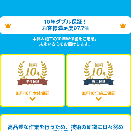
10年ダブル保証！
お客様満足度97.7％
本体＆施工の10年W保証をご用意。
末永い安心をお届けします。
無料10年本体保証
無料10年施工保証
高品質な作業を行うため、技術の研鑽に日々努め