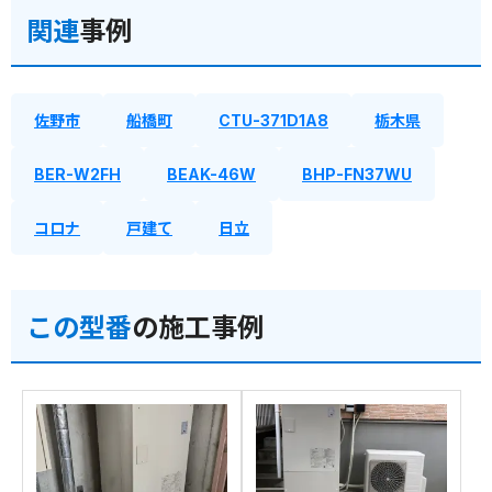
関連
事例
佐野市
船橋町
CTU-371D1A8
栃木県
BER-W2FH
BEAK-46W
BHP-FN37WU
コロナ
戸建て
日立
この型番
の施工事例