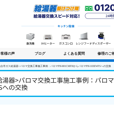
キッチン設備
食洗機
IHヒーター
ガスコンロ
レンジフード
ディスポーザー
お客様の声
ブログ
よくある質問
修理のご
台市ガス給湯器>パロマ交換工事施工事例：パロマPH-801CMFHからパロマPH-103EWFSへの交換
湯器>パロマ交換工事施工事例：パロマPH
FSへの交換