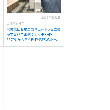
日
2025年5月2日
宮城県仙台市
ナ
宮城県仙台市エコキュート>日立交
換工事施工事例：ヒタチBHP-
F37PUから日立BHP-F37WUKへの
交換
日
交
-