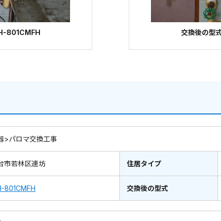
-801CMFH
交換後の型式：
器>パロマ交換工事
台市若林区連坊
住居タイプ
H-801CMFH
交換後の型式