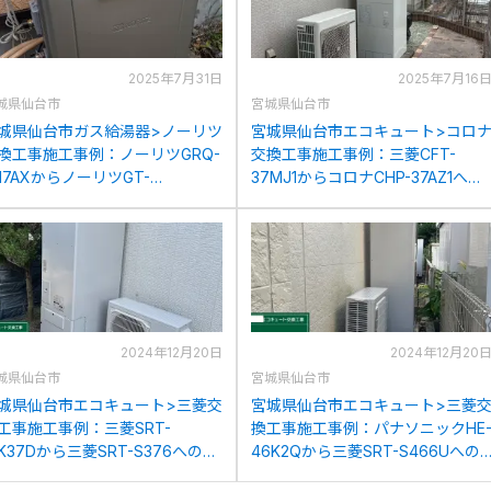
2025年7月31日
2025年7月16
城県仙台市
宮城県仙台市
城県仙台市ガス給湯器>ノーリツ
宮城県仙台市エコキュート>コロ
換工事施工事例：ノーリツGRQ-
交換工事施工事例：三菱CFT-
617AXからノーリツGT-
37MJ1からコロナCHP-37AZ1への
2072SAR BLへの交換
交換
2024年12月20日
2024年12月20
城県仙台市
宮城県仙台市
城県仙台市エコキュート>三菱交
宮城県仙台市エコキュート>三菱
工事施工事例：三菱SRT-
換工事施工事例：パナソニックHE
K37Dから三菱SRT-S376への交
46K2Qから三菱SRT-S466Uへの
交換