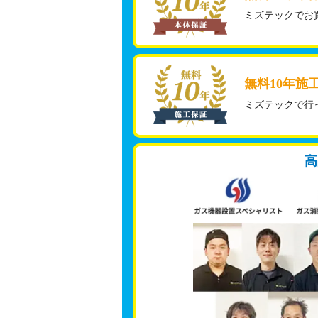
ミズテックでお
無料10年施
ミズテックで行
高