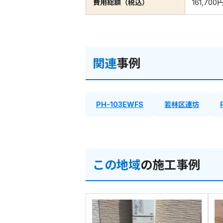
費用総額（税込）
161,700
関連
事例
PH-103EWFS
若林区連坊
この地域
の施工事例