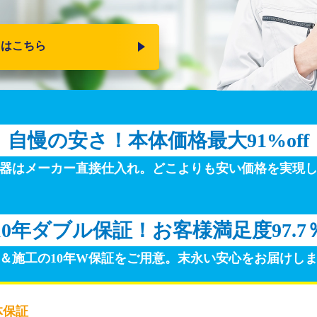
りはこちら
自慢の安さ！
本体価格最大91%off
器はメーカー直接仕入れ。
どこよりも安い価格を実現
10年ダブル保証！
お客様満足度97.7
＆施工の10年W保証をご用意。
末永い安心をお届けし
体保証