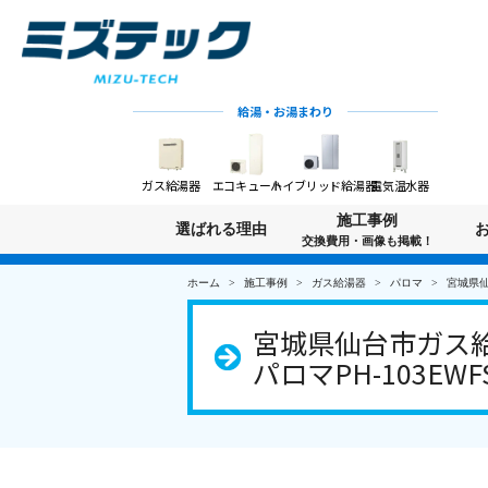
給湯・お湯まわり
ガス給湯器
エコキュート
ハイブリッド給湯器
電気温水器
施工事例
選ばれる理由
交換費用・画像も掲載！
ホーム
施工事例
ガス給湯器
パロマ
宮城県仙
宮城県仙台市ガス給
パロマPH-103EW