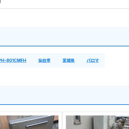
円
PH-801CMFH
仙台市
宮城県
パロマ