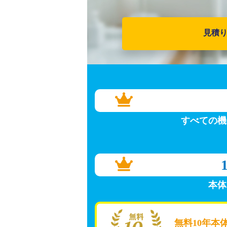
見積
すべての機
本体
無料10年本