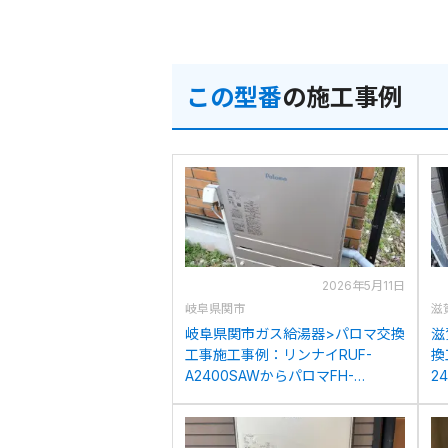
この型番
の施工事例
2026年5月11日
岐阜県関市
滋
岐阜県関市ガス給湯器>パロマ交換
滋
工事施工事例：リンナイRUF-
換
A2400SAWからパロマFH-
2
2023SAWへの交換
2