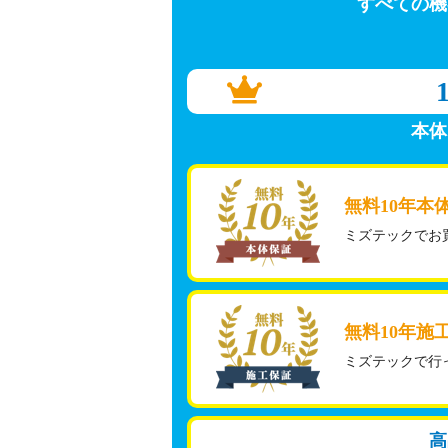
すべての機
本体
無料10年本
ミズテックでお
無料10年施
ミズテックで行
高