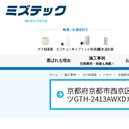
給湯・お湯まわり
ガス給湯器
エコキュート
ハイブリッド給湯器
電気温水器
施工事例
選ばれる理由
交換費用・画像も掲載！
ホーム
施工事例
ガス給湯器
パロマ
京都府京
京都府京都市西京
ツGTH-2413AW