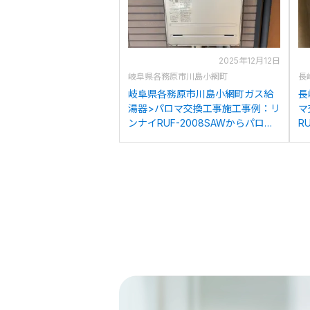
2025年12月12日
岐阜県各務原市川島小網町
長
岐阜県各務原市川島小網町ガス給
長
湯器>パロマ交換工事施工事例：リ
マ
ンナイRUF-2008SAWからパロマ
R
FH-2023SAWへの交換
2