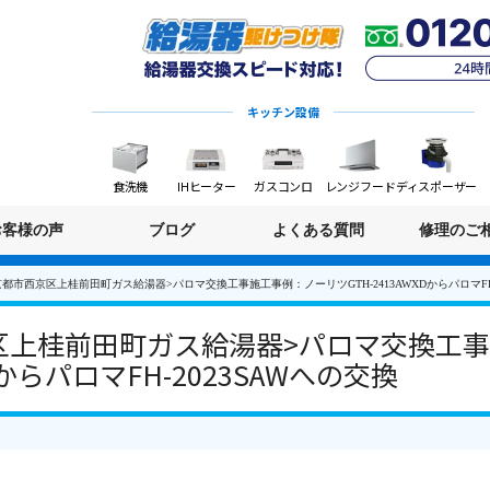
キッチン設備
食洗機
IHヒーター
ガスコンロ
レンジフード
ディスポーザー
お客様の声
ブログ
よくある質問
修理のご
都市西京区上桂前田町ガス給湯器>パロマ交換工事施工事例：ノーリツGTH-2413AWXDからパロマFH-
区上桂前田町ガス給湯器>パロマ交換工
XDからパロマFH-2023SAWへの交換