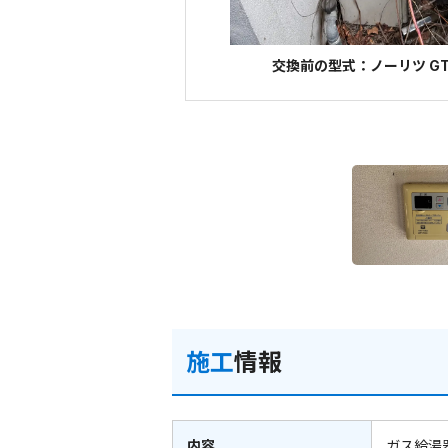
交換前の型式：ノーリツ GTH
施工
情報
内容
ガス給湯