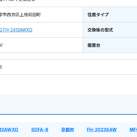
都市西京区上桂前田町
住居タイプ
GTH-2413AWXD
交換後の型式
0V
据置台
円
413AWXD
SDFA-8
京都府
FH-2023SAW
MF