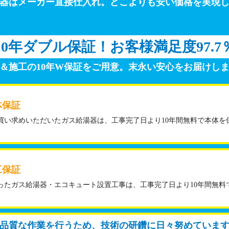
器はメーカー直接仕入れ。
どこよりも安い価格を実現
10年ダブル保証！
お客様満足度97.7
＆施工の10年W保証をご用意。
末永い安心をお届けし
体保証
買い求めいただいたガス給湯器は、工事完了日より10年間無料で本体を
工保証
ったガス給湯器・エコキュート設置工事は、工事完了日より10年間無料
品質な作業を行うため、技術の研鑽に日々努めていま