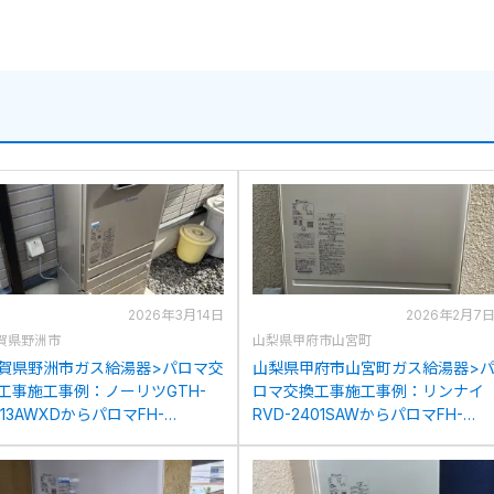
2026年3月14日
2026年2月7
賀県野洲市
山梨県甲府市山宮町
賀県野洲市ガス給湯器>パロマ交
山梨県甲府市山宮町ガス給湯器>
工事施工事例：ノーリツGTH-
ロマ交換工事施工事例：リンナイ
413AWXDからパロマFH-
RVD-2401SAWからパロマFH-
023SAWへの交換
2023SAWへの交換