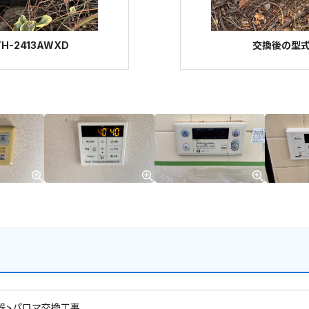
-2413AWXD
交換後の型式：
器>パロマ交換工事