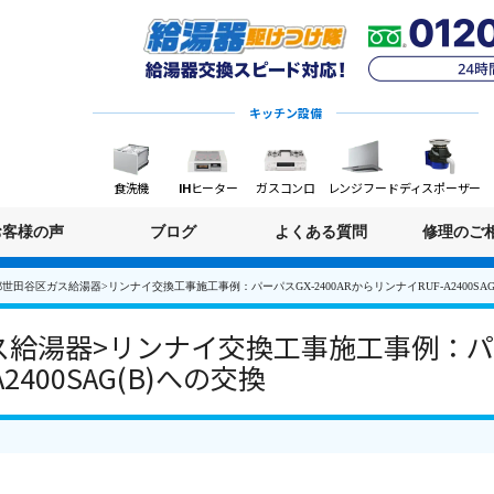
キッチン設備
食洗機
IHヒーター
ガスコンロ
レンジフード
ディスポーザー
お客様の声
ブログ
よくある質問
修理のご
世田谷区ガス給湯器>リンナイ交換工事施工事例：パーパスGX-2400ARからリンナイRUF-A2400SAG
給湯器>リンナイ交換工事施工事例：パーパス
2400SAG(B)への交換