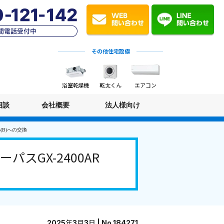
その他住宅設備
浴室乾燥機
乾太くん
エアコン
相談
会社概要
法人様向け
(B)への交換
GX-2400AR
2025年3月3日 | No.184271