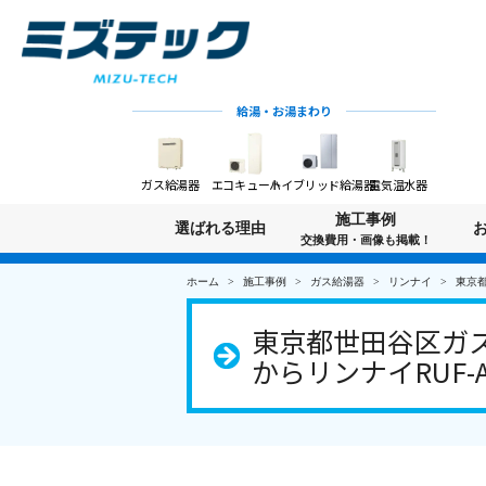
給湯・お湯まわり
ガス給湯器
エコキュート
ハイブリッド給湯器
電気温水器
施工事例
選ばれる理由
交換費用・画像も掲載！
ホーム
施工事例
ガス給湯器
リンナイ
東京都
東京都世田谷区ガス
からリンナイRUF-A