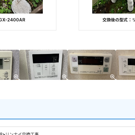
X-2400AR
交換後の型式：リン
器>リンナイ交換工事