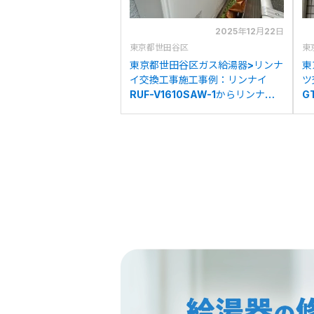
2025年12月22日
東京都世田谷区
東
東京都世田谷区ガス給湯器>リンナ
東
イ交換工事施工事例：リンナイ
ツ
RUF-V1610SAW-1からリンナイ
G
RUF-A1615SAW(C)への交換
リ
へ