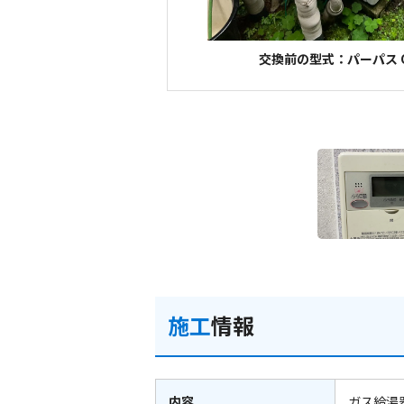
交換前の型式：パーパス G
施工
情報
内容
ガス給湯