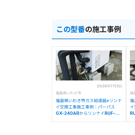
この型番
の施工事例
2026年7月3日
福島県いわき市
福
福島県いわき市ガス給湯器>リンナ
福
イ交換工事施工事例：パーパス
イ
GX-240ARからリンナイRUF-
R
A2400SAG(B)への交換
R