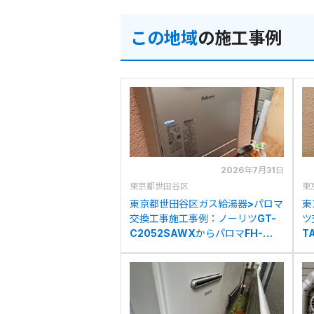
この地域
の施工事例
2026年7月31日
東京都世田谷区
東
東京都世田谷区ガス給湯器>パロマ
東
交換工事施工事例：ノーリツGT-
ツ
C2052SAWXからパロマFH-
T
E2022SAWLへの交換
C